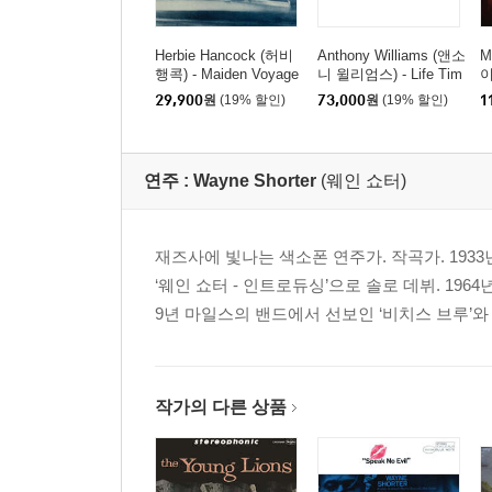
Herbie Hancock (허비
Anthony Williams (앤소
M
행콕) - Maiden Voyage
니 윌리엄스) - Life Tim
이
[LP]
e [LP]
t
29,900
원
(19% 할인)
73,000
원
(19% 할인)
1
연주 :
Wayne Shorter
(웨인 쇼터)
재즈사에 빛나는 색소폰 연주가. 작곡가. 1933
‘웨인 쇼터 - 인트로듀싱’으로 솔로 데뷔. 19
9년 마일스의 밴드에서 선보인 ‘비치스 브루’와 솔
작가의 다른 상품