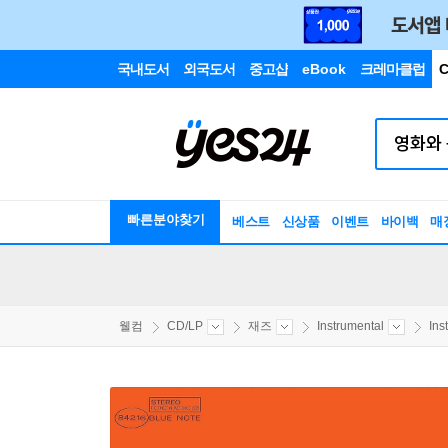
국내도서
외국도서
중고샵
eBook
크레마클럽
C
빠른분야찾기
베스트
신상품
이벤트
바이백
매
웰컴
CD/LP
재즈
Instrumental
Ins