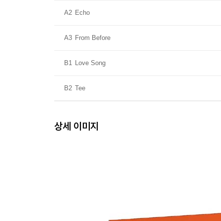
A2
Echo
A3
From Before
B1
Love Song
B2
Tee
상세 이미지