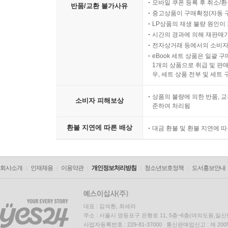
모바일 쿠폰 등록 후 취소/환
반품/교환 불가사유
중고상품이 구매확정(자동 
LP상품의 재생 불량 원인이 기
시간의 경과에 의해 재판매가
전자상거래 등에서의 소비자
eBook 세트 상품은 일괄 
1개의 상품으로 취급 및 판매
우, 세트 상품 전부 및 세트
상품의 불량에 의한 반품, 교
소비자 피해보상
준하여 처리됨
환불 지연에 따른 배상
대금 환불 및 환불 지연에 
회사소개
인재채용
이용약관
개인정보처리방침
청소년보호정책
도서홍보안내
대표 : 김석환, 최세라
주소 : 서울시 영등포구 은행로 11, 5층~6층(여의도동,일신
사업자등록번호 : 229-81-37000 통신판매업신고 : 제 200