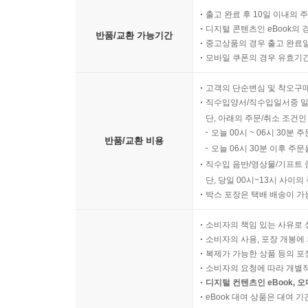
출고 완료 후 10일 이내의 
디지털 콘텐츠인 eBook의 
반품/교환 가능기간
중고상품의 경우 출고 완료일
모바일 쿠폰의 경우 유효기간(
고객의 단순변심 및 착오구
직수입양서/직수입일서중 일
단, 아래의 주문/취소 조건인
오늘 00시 ~ 06시 30분 
반품/교환 비용
오늘 06시 30분 이후 주문
직수입 음반/영상물/기프트 
단, 당일 00시~13시 사이
박스 포장은 택배 배송이 가
소비자의 책임 있는 사유로 
소비자의 사용, 포장 개봉에 
복제가 가능한 상품 등의 포장을 
소비자의 요청에 따라 개별
디지털 컨텐츠인 eBook, 
eBook 대여 상품은 대여 기