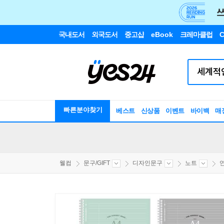
국내도서
외국도서
중고샵
eBook
크레마클럽
C
빠른분야찾기
베스트
신상품
이벤트
바이백
매
웰컴
문구/GIFT
디자인문구
노트
연