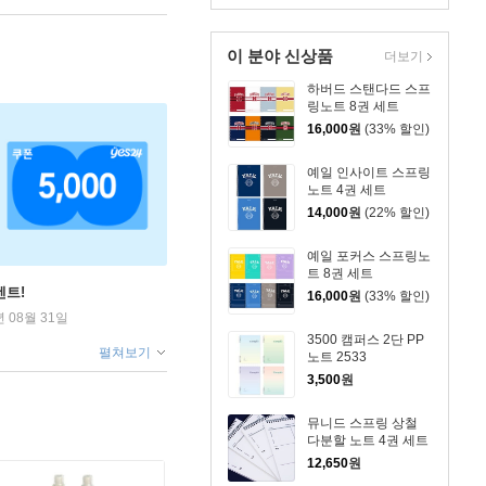
이 분야 신상품
더보기
하버드 스탠다드 스프
링노트 8권 세트
16,000
원
(33% 할인)
예일 인사이트 스프링
노트 4권 세트
14,000
원
(22% 할인)
예일 포커스 스프링노
트 8권 세트
벤트!
16,000
원
(33% 할인)
년 08월 31일
3500 캠퍼스 2단 PP
펼쳐보기
노트 2533
3,500
원
뮤니드 스프링 상철
다분할 노트 4권 세트
12,650
원