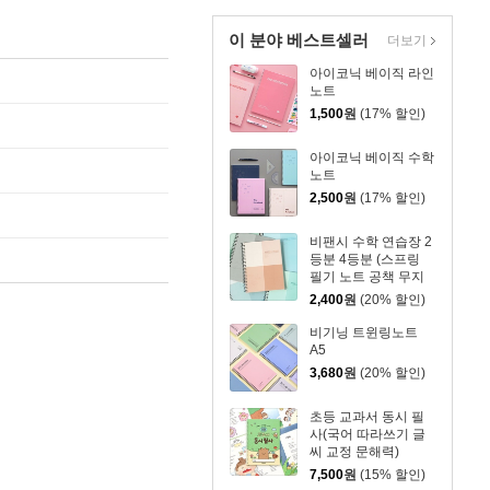
이 분야 베스트셀러
더보기
아이코닉 베이직 라인
노트
1,500
원
(17% 할인)
아이코닉 베이직 수학
노트
2,500
원
(17% 할인)
비팬시 수학 연습장 2
등분 4등분 (스프링
필기 노트 공책 무지
오답)
2,400
원
(20% 할인)
비기닝 트윈링노트
A5
3,680
원
(20% 할인)
초등 교과서 동시 필
사(국어 따라쓰기 글
씨 교정 문해력)
7,500
원
(15% 할인)