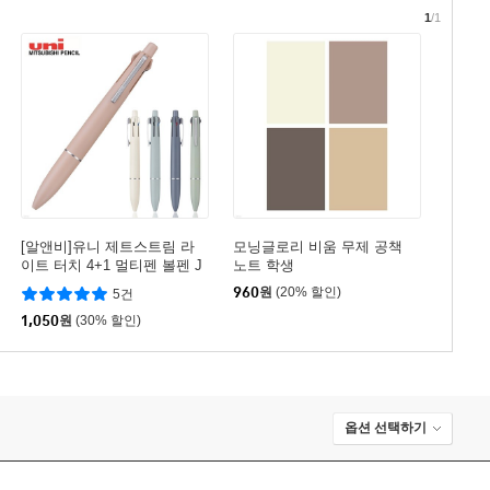
1
/1
[알앤비]유니 제트스트림 라
모닝글로리 비움 무제 공책
이트 터치 4+1 멀티펜 볼펜 J
노트 학생
ETSTREAM lite touch ink M
960
원
(20% 할인)
5건
SXE-LS-05/젯스트림/유니볼/
리필심
1,050
원
(30% 할인)
옵션 선택하기