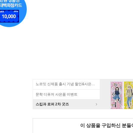
노르잇 신제품 출시 기념 할인&사은품 증정!
문학 디퓨저 사은품 이벤트
스킵과 로퍼 2차 굿즈
이 상품을 구입하신 분