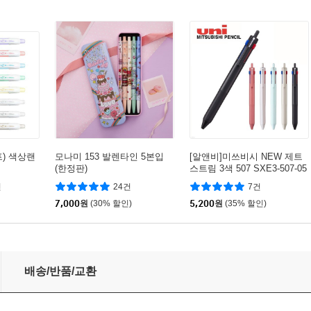
) 색상랜
모나미 153 발렌타인 5본입
[알앤비]미쓰비시 NEW 제트
(한정판)
스트림 3색 507 SXE3-507-05
건
24건
7건
7,000
원
(30% 할인)
5,200
원
(35% 할인)
배송/반품/교환