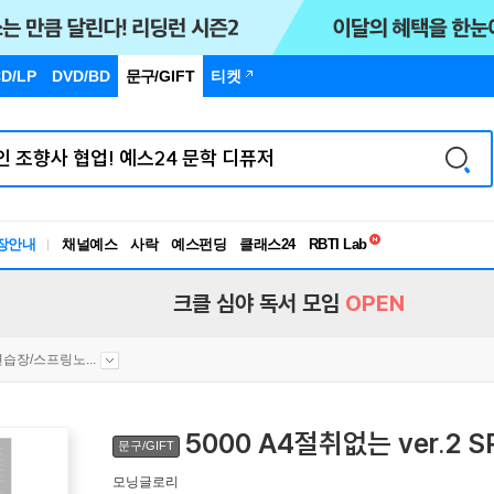
D/LP
DVD/BD
문구
/GIFT
티켓
독서유형검사
장안내
채널예스
사락
예스펀딩
클래스24
RBTI Lab
독서유형검사
크클 심야 독서 모임
OPEN
습장/스프링노...
5000 A4절취없는 ver.2 
문구/GIFT
모닝글로리