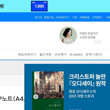
로그인
회원가입
마이페이지
카트
주문/배송
고객센터
Gl
배송비채우기
월간쿠폰
슈퍼특가
re:ssence
문학 디퓨저
SP노트(A4/좌철/항균)