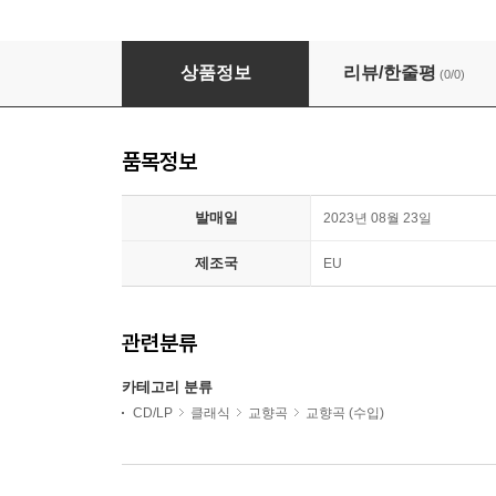
Adam Fischer 하이든: 후기 교향곡 1집 - 교향곡 93-
상품정보
리뷰/한줄평
(0/0)
품목정보
발매일
2023년 08월 23일
제조국
EU
관련분류
카테고리 분류
CD/LP
클래식
교향곡
교향곡 (수입)