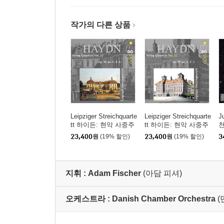
작가의 다른 상품
Leipziger Streichquarte
Leipziger Streichquarte
J
tt 하이든: 현악 사중주
tt 하이든: 현악 사중주
천
22집 (Haydn: String Qu
21집 (Haydn: String Qu
r
23,400
원
(19% 할인)
23,400
원
(19% 할인)
3
artets Vol.22 - Op.76 N
artets Vol.21 - Op.55 N
o.1, 5, 6)
o.1, 2, 3)
지휘 :
Adam Fischer
(아담 피셔)
오케스트라 :
Danish Chamber Orchestra