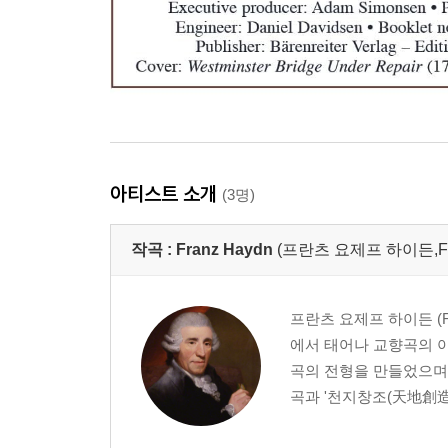
아티스트 소개
(3명)
작곡 :
Franz Haydn
(프란츠 요제프 하이든,Fran
프란츠 요제프 하이든 (Fra
에서 태어나 교향곡의 아
곡의 전형을 만들었으며
곡과 '천지창조(天地創造) Sc