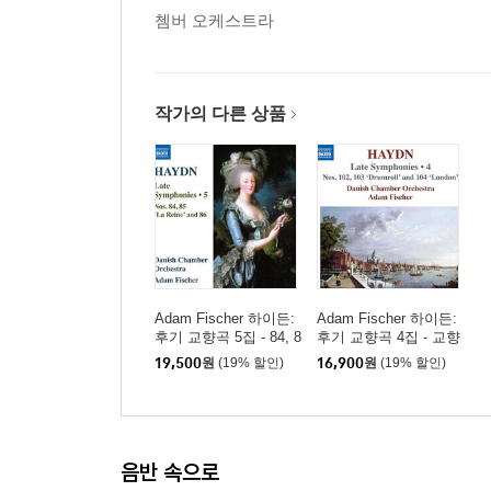
쳄버 오케스트라
작가의 다른 상품
Adam Fischer 하이든:
Adam Fischer 하이든:
후기 교향곡 5집 - 84, 8
후기 교향곡 4집 - 교향
5, 86번 (Haydn: Late S
곡 102-104번 (Haydn:
19,500
원
(19% 할인)
16,900
원
(19% 할인)
ymphonies 5: Nos.84-8
Late Symphonies 4: N
6)
os.102-104)
음반 속으로