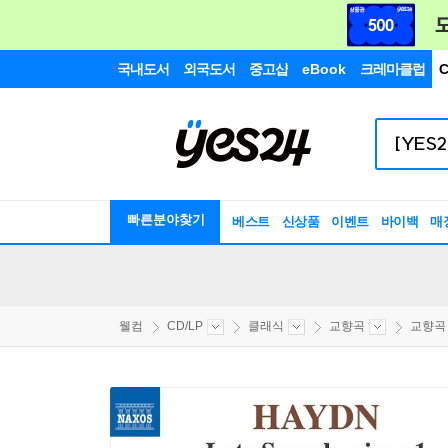
국내도서
외국도서
중고샵
eBook
크레마클럽
C
빠른분야찾기
베스트
신상품
이벤트
바이백
매
웰컴
CD/LP
클래식
교향곡
교향곡 