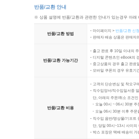
반품/교환 안내
※ 상품 설명에 반품/교환과 관련한 안내가 있는경우 아래 
마이페이지 >
반품/교환 신청
반품/교환 방법
판매자 배송 상품은 판매자와
출고 완료 후 10일 이내의 
디지털 콘텐츠인 eBook의 
반품/교환 가능기간
중고상품의 경우 출고 완료일
모바일 쿠폰의 경우 유효기간(
고객의 단순변심 및 착오구
직수입양서/직수입일서중 일
단, 아래의 주문/취소 조건인
오늘 00시 ~ 06시 30분 
반품/교환 비용
오늘 06시 30분 이후 주문
직수입 음반/영상물/기프트 
단, 당일 00시~13시 사이
박스 포장은 택배 배송이 가