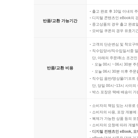
출고 완료 후 10일 이내의 
디지털 콘텐츠인 eBook의 
반품/교환 가능기간
중고상품의 경우 출고 완료일
모바일 쿠폰의 경우 유효기간(
고객의 단순변심 및 착오구
직수입양서/직수입일서중 일
단, 아래의 주문/취소 조건인
오늘 00시 ~ 06시 30분 
반품/교환 비용
오늘 06시 30분 이후 주문
직수입 음반/영상물/기프트 
단, 당일 00시~13시 사이
박스 포장은 택배 배송이 가
소비자의 책임 있는 사유로 
소비자의 사용, 포장 개봉에 
복제가 가능한 상품 등의 포장을 
소비자의 요청에 따라 개별
디지털 컨텐츠인 eBook, 