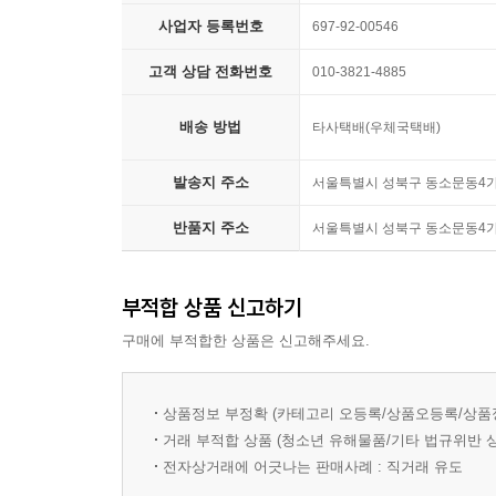
구문분석 어렵거나 중요한 문장 안에 들어 있는 
사업자 등록번호
697-92-00546
표시와 해석을 제공하여 문장의 구조를 잘 이해할 
고객 상담 전화번호
010-3821-4885
배송 방법
타사택배(우체국택배)
발송지 주소
서울특별시 성북구 동소문동4가 
반품지 주소
서울특별시 성북구 동소문동4가 
부적합 상품 신고하기
구매에 부적합한 상품은 신고해주세요.
상품정보 부정확 (카테고리 오등록/상품오등록/상품
거래 부적합 상품 (청소년 유해물품/기타 법규위반 
전자상거래에 어긋나는 판매사례 : 직거래 유도