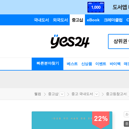
국내도서
외국도서
중고샵
eBook
크레마클럽
C
빠른분야찾기
베스트
신상품
이벤트
바이백
매
웰컴
중고샵
중고 국내도서
중고등참고서
소
22%
중