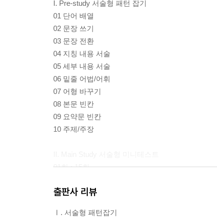
I. Pre-study 서술형 패턴 잡기
01 단어 배열
02 문장 쓰기
03 문장 전환
04 지칭 내용 서술
05 세부 내용 서술
06 밑줄 어법/어휘
07 어형 바꾸기
08 본문 빈칸
09 요약문 빈칸
10 주제/주장
II. Main Study 서술형 미니테스트
01회 ~15회
출판사 리뷰
III. Extra Study 서술형 필수 구문
1~30강
Ⅰ. 서술형 패턴잡기