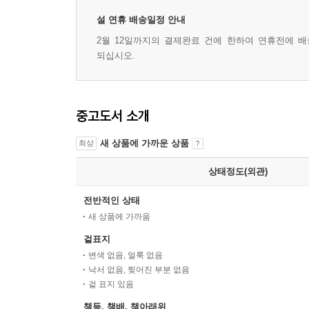
설 연휴 배송일정 안내
2월 12일까지의 결제완료 건에 한하여 연휴전에 배송
되십시오.
중고도서 소개
새 상품에 가까운 상품
최상
상태정도(외관)
전반적인 상태
새 상품에 가까움
겉표지
변색 없음, 얼룩 없음
낙서 없음, 찢어진 부분 없음
겉 표지 있음
책등, 책배, 책아래위