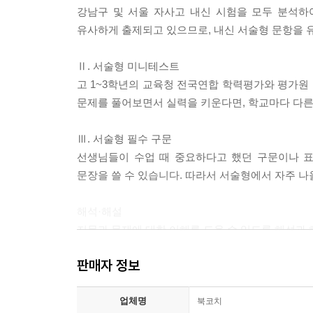
강남구 및 서울 자사고 내신 시험을 모두 분석하
유사하게 출제되고 있으므로, 내신 서술형 문항을 유
Ⅱ. 서술형 미니테스트
고 1~3학년의 교육청 전국연합 학력평가와 평가원
문제를 풀어보면서 실력을 키운다면, 학교마다 다른
Ⅲ. 서술형 필수 구문
선생님들이 수업 때 중요하다고 했던 구문이나 표
문장을 쓸 수 있습니다. 따라서 서술형에서 자주 나
해석·해설
지문과 문제에 대한 이해를 도울 수 있도록 해석과
판매자 정보
힌트
서술형에서 실제로 가장 많이 나오는 유형인 배열 
업체명
학생들은 먼저 직독직해 식으로 한글을 써본 후 그에
북코치