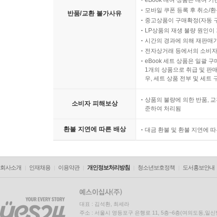
eBook 대여 상품은 대여 기
모바일 쿠폰 등록 후 취소/환
반품/교환 불가사유
중고상품이 구매확정(자동 
LP상품의 재생 불량 원인이 기
시간의 경과에 의해 재판매가
전자상거래 등에서의 소비자
eBook 세트 상품은 일괄 
1개의 상품으로 취급 및 판매
우, 세트 상품 전부 및 세트
상품의 불량에 의한 반품, 교
소비자 피해보상
준하여 처리됨
환불 지연에 따른 배상
대금 환불 및 환불 지연에 
회사소개
인재채용
이용약관
개인정보처리방침
청소년보호정책
도서홍보안내
대표 : 김석환, 최세라
주소 : 서울시 영등포구 은행로 11, 5층~6층(여의도동,일신