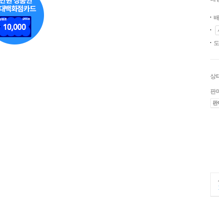
배
도
상
판
판