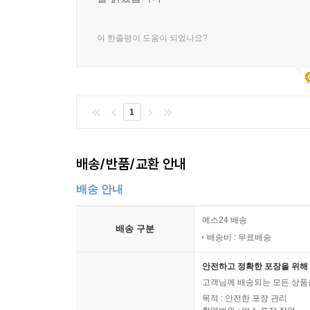
--- p.426
이 한줄평이 도움이 되었나요?
작년에 나는 한 잡지에서 인류의 미래에 관한 글을
기 때문에 이런 주제에 걸맞은 사람이라고 생각했을 
지하게 접근해야 하는 주제다. 우리는 거대한 우주
구체로부터 멀리 떨어져 있는 우주가 아무런 감정
1
찾아내지 못하고 있다. 그러니 한번 계속해보자, 하는
--- pp.469~470
배송/반품/교환 안내
괜찮다는 생물학과들에서 최근 회자되는 질문은 이것
배송 안내
나 건조하게 만들고, 아니면 다른 방식으로 이 행성
의 개체수 감소에 인간이 필연적으로 점점 더 큰 역
예스24 배송
배송 구분
명체의 각 개체 차원에서 전 지구적으로 생물학적 
배송비 : 무료배송
류의 변화, 적응, 반응을 기대해야 할까? (…) 우
안전하고 정확한 포장을 위해 
걸 목격하고 있다. (…) 내가 지금 말할 수 있는 
고객님께 배송되는 모든 상품을
도로 증명되었다는 것, 그리고 이 주제의 다양한 
목적 : 안전한 포장 관리
고 블로거들에 불과하지만, 앞으로 십 년 내지 이십 