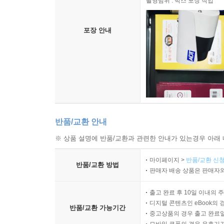
촬영범위 : 박스 포장 작업
--- pp.473~474
포장 안내
우리가 우리의 재정적인 능력에 비해 너무 앞서갔다
에 사용하는 수상쩍은 사내가 샬럿 창고에 사무실을
였고, 저 깊은 곳에서부터 올라오는 경고 메시지였다
먼 존재다─우리의 부동산 중개업자인 앤디가 했던 말
데, 아무튼 누군가가 전화할지도 모르겠다는 것이었
--- p.524
반품/교환 안내
우리는 우리 집에 대해 기억이 아닌 기억을 갖게 되었
※ 상품 설명에 반품/교환과 관련한 안내가 있는경우 아래 
곳에 사는 동안 일어났다. 기억상실증 환자에게 그들
할까, 이런 일이 있었던 걸 어떻게 내가 모를 수 있지
마이페이지 >
반품/교환 신청
반품/교환 방법
판매자 배송 상품은 판매자와
--- pp.539~540
출고 완료 후 10일 이내의 
디지털 콘텐츠인 eBook의 
반품/교환 가능기간
중고상품의 경우 출고 완료일