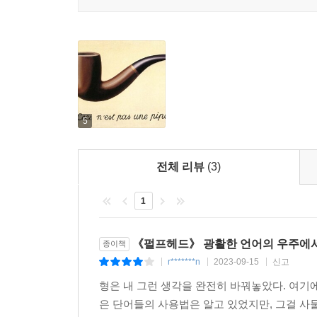
자신이 있다. 남북전쟁이 끝난 뒤 이 나라의 각 
갑자기 더 어두워지더니 아주 캄캄해졌다. 무대 양
퍼즐 조각을 하나 떨어뜨려 커다란 빈 공간이 하나 
통로를 따라 움직였다. (…) 가장자리에 서 있
데라는 이야기가 아니다. 거기에는 거기라고 할 만한
번지는데, 그 효과는 상상을 넘어서는 것이어서, 
로 나오는 곳이다. 아무것도 없는, 아무것도 아닌 곳. 
스위치를 올린 것처럼 보인다. 지금도 딱 그랬다
윌리엄 브루스 로즈 주니어, 윌리엄 브루스 베일리, 
천지였고, 내 앞과 저 멀리 아래에는 타오르는 촛
자.
영토 안에 그대로 멈춰 서 있었다._70~71쪽
5
--- pp.200~202
레이먼드 카버, 톰 울프, 데이비드 포스터 월리스, 헌
우리는 9?12 행진의 일부 구간을 함께 지켜봤고,
전체 리뷰
(3)
난하고 있었다. (…) 그렇지 않으면 이 시민들이 
〈뉴요커〉에서는 설리번을 레이먼드 카버에 비교하
어? 그들 가운데 상당수가 휠체어를 타고 있거나 고
1
울프, 데이비드 포스터 월리스, 헌터 S. 톰슨, 
진”을 하고 있었는데, 이런 증상들을 돌보는 데 들
설리번 고유의 글쓰기를 표현할 수는 없을 것이다.
사회가 보장하는 의료제도에 자신들의 생명을 빚지
《펄프헤드》 광활한 언어의 우주에서
종이책
밖에 없어.
r*******n
2023-09-15
신고
|
|
|
설리번은 처음 글을 쓰기 시작하던 시절부터 줄곧,
--- pp.254~255
아버지가 쓰는 글들은 정말 이상했어요. 그 글들은 
형은 내 그런 생각을 완전히 바꿔놓았다. 여기
나는 그가 작가가 되는 데 아버지가 어떤 역할을 했
은 단어들의 사용법은 알고 있었지만, 그걸 
공교롭게도, 우리의 위대한 건국의 아버지 벤저민 