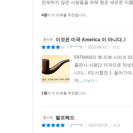
“아버지는 가장 영리하고 훌륭한 방법을 취했어요
친숙하지 않은 사람들을 위해 형은 새로운 이름들
전기에 관한 그의 첫 논문이 발표된 1751년 즈음
“아버지는 내가 다른 일들에는 별로 맞지 않고, 결국
에서 목격한 진일보한 진료 방식을 모델로 삼아 “
4명
이 이 리뷰를 추천합니다.
내가 물었다. “당신은 이런 이상한 사람들을 찾아
하자고 한 것이다.
본성을 들여다볼 수 있는 좁지만 내밀한 각도를 제공
--- p.262
이것은 미국 America 이 아니다..!
종이책
“자신의 기본적인 인간성마저도 들여다보기 어렵게 
난파로 인해 그는 자신이 수집한 자료들과 가족, 그
f******8
2023-09-12
신고
|
|
|
할 일이라는 아주 분명한 사실을 깨닫게 해주거든요
함, 존경받을 만한 겉모습─은 벗겨져나갔다. 그는
FATMAN의 북 리뷰 시리즈 01
다. 슬프게도 그의 “치명적인 산만함”은 오히려 악
추천사
출판사 서평단 자격으로 작성한
간과 일치시켜보려는 이들이 있다. 그리고 그건 사
니다... #도서협찬 1. 들어가
가면서 같이 성장했다. 그게 바로 라피네스크를 생각
강박적일 정도로 정직하고 대단히 지적인 설 리번의
마...
더보기
--- pp.300~301
_〈타임〉
1명
이 이 리뷰를 추천합니다.
외로운 운명은 있게 마련이지만, 라피네스크의 운명은
『펄프헤드』는 설리번이 그의 세대 최고의 에세이 
리는 전령이었다. 그의 아름다운 두뇌는 19세기에도
대를 너무 많이 앞선 사상가로 기억된다는 것 등이 
펄프헤드
종이책
--- p.314
y******k
2023-10-03
신고
|
|
|