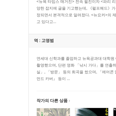
<뉴욕 타임스 매거진> 전속 필진이자 <파리 
양한 잡지에 글을 기고했는데, 《펄프헤드》가 <타
정되면서 본격적으로 알려졌다. <뉴요커>의 제
고 있다고...
역 :
고영범
연세대 신학과를 졸업하고 뉴욕공과대 대학원 Com
촬영했으며, 단편 영화 「낚시 가다」를 연출하
실」, 「방문」 등의 희곡을 썼으며, 「에어콘
먼드 카버』 등이 ...
작가의 다른 상품