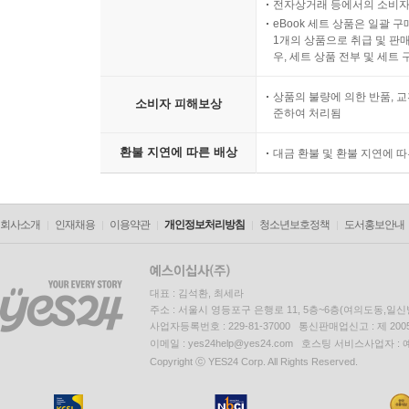
전자상거래 등에서의 소비자
eBook 세트 상품은 일괄 
1개의 상품으로 취급 및 판매
우, 세트 상품 전부 및 세트
상품의 불량에 의한 반품, 교
소비자 피해보상
준하여 처리됨
환불 지연에 따른 배상
대금 환불 및 환불 지연에 
회사소개
인재채용
이용약관
개인정보처리방침
청소년보호정책
도서홍보안내
대표 : 김석환, 최세라
주소 : 서울시 영등포구 은행로 11, 5층~6층(여의도동,일신
사업자등록번호 : 229-81-37000 통신판매업신고 : 제 200
이메일 : yes24help@yes24.com 호스팅 서비스사업자 :
Copyright ⓒ YES24 Corp. All Rights Reserved.