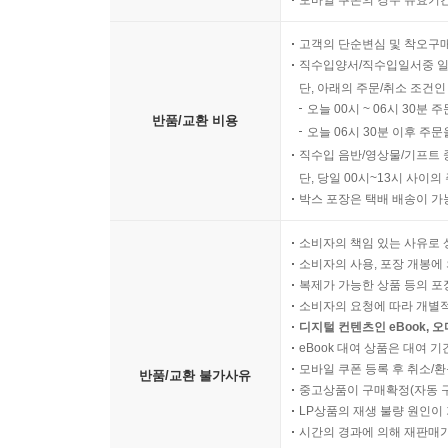
모바일 쿠폰의 경우 유효기간(
고객의 단순변심 및 착오구
직수입양서/직수입일서중 일
단, 아래의 주문/취소 조건인
오늘 00시 ~ 06시 30분 
반품/교환 비용
오늘 06시 30분 이후 주문
직수입 음반/영상물/기프트 
단, 당일 00시~13시 사이
박스 포장은 택배 배송이 가
소비자의 책임 있는 사유로 
소비자의 사용, 포장 개봉에 
복제가 가능한 상품 등의 포장을 
소비자의 요청에 따라 개별
디지털 컨텐츠인 eBook, 
eBook 대여 상품은 대여 기
모바일 쿠폰 등록 후 취소/환
반품/교환 불가사유
중고상품이 구매확정(자동 
LP상품의 재생 불량 원인이 기
시간의 경과에 의해 재판매가