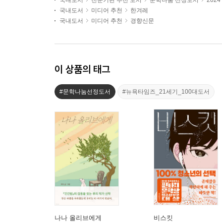
국내도서
전문기관 추천 도서
문학나눔 선정도서
202
국내도서
미디어 추천
한겨레
국내도서
미디어 추천
경향신문
이 상품의 태그
#문학나눔선정도서
#뉴욕타임즈_21세기_100대도서
나나 올리브에게
비스킷