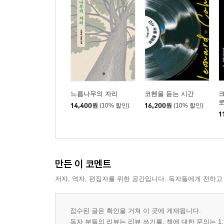
느릅나무의 자리
코헨을 듣는 시간
로
14,400
원
(10% 할인)
16,200
원
(10% 할인)
1
만든 이 코멘트
저자, 역자, 편집자를 위한 공간입니다. 독자들에게 전하고
접수된 글은 확인을 거쳐 이 곳에 게재됩니다.
독자 분들의 리뷰는 리뷰 쓰기를, 책에 대한 문의는 1: