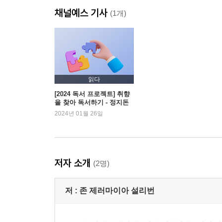
채널예스 기사
옮긴이의 말
(1개)
읽다
[2024 독서 프로젝트] 취향
을 찾아 독서하기 - 정지돈
소설가
2024년 01월 26일
저자 소개
(2명)
저 :
존 제러마이아 설리번