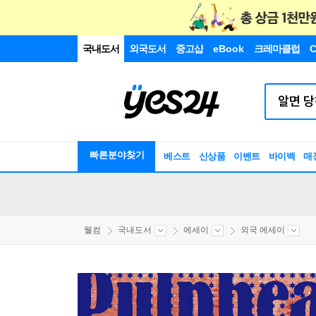
국내도서
외국도서
중고샵
eBook
크레마클럽
C
빠른분야찾기
베스트
신상품
이벤트
바이백
매
웰컴
국내도서
에세이
외국 에세이