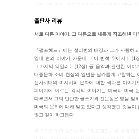
〈레스큐 911〉과의 인터뷰에서 “죽음을 부르는 리
관한 것이었다. 형은 뇌가 1퍼센트만 기능하고 있는
출판사 리뷰
--- pp.77~78
서로 다른 이야기, 그 다름으로 새롭게 직조해낸 미
아주 조용히 형이 울기 시작했고, 형의 어깨가 감정을 
“내가 죽었다는 사실을 알았을 때 내가 본 걸 생각하
『펄프헤드』에는 설리번의 배경과 그가 사랑하고 전
(…) 자기가 병원에 있다는 사실조차 알지 못하고,
열네 편의 이야기 가운데 〈이 반석 위에서〉(1장)
았을까? 갑자기 맑은 정신이 돌아온 걸까?
〈마지막 웨일러〉(12장) 등 음악과 관련한 이야
“그게 뭐였는데? 뭘 봤는데?”
대중문화 소비 현상의 일면을 날카롭게 고찰하는 
--- pp.86~87
선사시대의 미시시피 문화에 대한 색다른 이야기도 
페이지에 이르는 각각의 이야기는 미국과 미국 
내가 그를 알게 된 1990년대 중반에는 소위 남부
다루면서 그의 단단한 글쓰기와 전문성은 빛을 발하
걸 염두에 둘 필요가 있다. 라이틀은 이 쇠락하고 
미국의 문화에 대해 알고 있다고 생각했던 것들이
그럭저럭 남아 있었다.
않고 깊이 파고든다.
--- p.97
존 제러마이아 설리번은 『펄프헤드』를 통해 다양
카트리나는 지금까지 미국에서 기록된 것 가운데 가
이끈다. 설리번은 미국적 의식이라고 할 만한 것