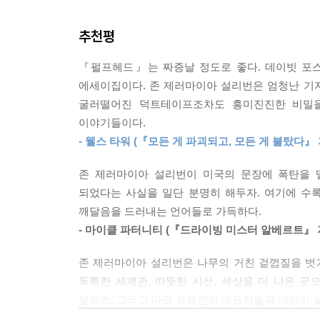
9미터를 넘어섰다. 미시시피에서 많은 사람들이 사
페스티벌을 들여다보는 것으로 시작해서 허리케인
어오는 바람소리를 듣고 어디론가 몸을 피해야 하
추천평
식물학자를 찾아 남동부를 가로지르고, 액슬 로
상황에 처했다.
우리가 서 있는 순간들의 근원적인 낯섦과 씨름하는 
--- p.131
『펄프헤드』는 짜증날 정도로 좋다. 데이빗 포스
적이 없는, 최소한 이런 방식으로 들어본 적은 없는
에세이집이다. 존 제러마이아 설리번은 엄청난 기지
사라졌다. 모든 사람들이 그 말을 입에 올리고 있었다
굴러떨어진 덕트테이프조차도 흥미진진한 비밀을
그러나 설리번의 글을 빛나게 만드는 것, 우리를 
버렸다”. 미래는 강제로 뜯겨나갔고 거대한 공백으
이야기들이다.
맞닥뜨리는 온기이다. 마치 블록버스터 영화처럼 
수 있는지 물었다. 사람들은 그 질문들이 아니라 다
- 웰스 타워 (『모든 게 파괴되고, 모든 게 불탔다』 
과열되지 않고, 정보와 지식을 담되 현학적으로 흐
--- pp.133~134
향수鄕愁와 회고의 기운을 더하며 독자들의 마음을 뒤
존 제러마이아 설리번이 미국의 문장에 폭탄을 
처음을 여는 〈이 반석 위에서〉이다. 자, 이제 마
이제 리얼리티쇼를 볼 때─예를 들어 〈리얼 월드〉
되었다는 사실을 일단 분명히 해두자. 여기에 수
방향을 달리하는 설리번의 이야기 세계로 뛰어들 준
메라 앞에 대책 없이 노출된 사람들이 아니라, 리
깨달음을 드러내는 언어들로 가득하다.
모든 리얼리티쇼의 플롯이다. 그들이 지어낸 주제가
- 마이클 파터니티 (『드라이빙 미스터 알베르트』 
그가 썩 탐탁해하지 않는 것처럼 보이는 크리스천
--- pp.155~156
곳으로 좌충우돌 길을 떠나는 장면만으로는 뻔한 
존 제러마이아 설리번은 나무의 거친 겉껍질을 벗
제러마이아 설리번이 떠난 크리스천록 페스티벌이
독특한 세계관, 따뜻한 시선, 세상을 더 나은 
사람들은 이런 쇼들을 싫어하지만, 이 혐오에서는 자
일반적인 과정을 거쳐 평범하게 끝나야 했다.
털리즈, 그리고 마크 트웨인의 대표작들과 나란히 
려온 그 모든 괴기스러운 것들이. 휘트먼과 포 사이
- 마크 리처드 (『기도하는 집 넘버 투』 저자)