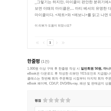
_그렇기는 하지만, 마이클이 편안한 분위기에서
우리는 두 세계의 경계가 불분명한 영역에 들어섰다.
보면 이때의 마이클은,... 마티 베셔의 유명한
는 그때까지 네다섯 개의 이름 붙여지지 않은 동굴에
마이클이다. <제트>와 <에보니>를 읽고 나면 
결과적으로 아주 능숙해지지는 못했지만, 그래도 남
--- pp.380~381
이 리뷰가 도움이 되었나요?
나는 환각에 빠진 듯한 느낌을 받기 시작했는데─나
다─이건 내가 만들어내는 환각이 아니었다. 다른 사
1
사람이 뚫고 나아가도록 만든 꿈을 경험하고 있었다
--- p.382
한줄평
(1건)
이 사람들이 하는 일은 수십 년 묵은 원한을 잊지 
1,000원 이상 구매 후 한줄평 작성 시
일반회원 50원, 마니
마 그들 스스로도 이해하기 어려운 이유 때문에 
eBook은 다운로드 후 작성한 리뷰만 YES포인트 지급됩니
클래스는 첫번째 회차 주문확정 시점부터 마지막 회차 주문
이었다.
eBook 페이백, CD/LP, DVD/Blu-ray, 패션 및 판매금
--- p.404
이 노래가 흘러나올 때마다 항상 나는 그 노래가 녹
평점
생하게 느낀다. 그해와 나 사이에는 아무런 거리가 