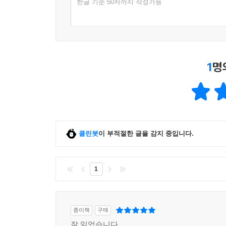
한글 기준 50자까지 작성가능
복도에서 우리를 기다리던 눈이 멀고 다리가 보이지
알게 되면서 나는 내가 그 시기, 19세기의 끄트머
려 들어가는, 지나간 시간들의 심연에 너무나 밀착된
--- p.409
1
명
2010년 7월 초, 나는 밥 말리의 첫 밴드였던 웨
누군지 모른다면─이 글을 읽는 이들 가운데 상당수
는 게 어처구니없게 들릴 것이다. 어떤 경우가 됐든,
--- p.424
(…) 킹스턴에서는, 십 년 동안, 밥 말리 앤드 더
클린봇
이 부적절한 글을 감지 중입니다.
디언스와 에티오피언스, 헵톤스와 슬리커스, 게이래즈
못할 사람들이 꽤 나왔다. (…) 그들 대다수는 같
1
그리고 부분적으로는 당신이 듣고 있는 이 갈망, 이
(…) 이 위대한 자메이카 음악이 시간이 지나고 해
종이책
구매
그것이 영혼의 음악이기 때문이다. 그것이 이 음악
잘 읽었습니다
만들어진 게 아니라, 저 안으로부터 나오는 영적인 