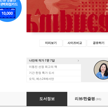
미리보기
사이즈비교
공유하기
나민애 작가 7문 7답
이동진 선정 최고의 책
기간 한정 특가 도서
오직, 예스24에서만
펄프헤드
도서정보
리뷰/한줄평
(3/1)