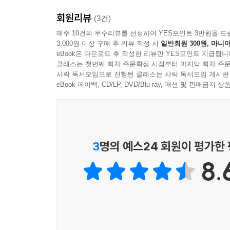
수처럼 쏟아내고 저주의 기도를 웅얼거리는 말 많은 
잘난 체하는 건 좋지 않지만, 애초의 내 계획은
을 가르치려 드는 말 많은 입들. 누구도 사용하지 
회원리뷰
(3건)
맡았다. (…) 군중들이 모여 있는 곳 언저리에 서서
이 떠들어대면서.
매주 10건의 우수리뷰를 선정하여 YES포인트 3만원을 드
홈스쿨, 아니면 일반 학교?”), 취재 패스를 흔들
--- p.158
3,000원 이상 구매 후 리뷰 작성 시
일반회원 300원, 마니아
영혼으로 노래를 부를 때 모든 음악은 ‘그분’을 영
eBook은 다운로드 후 작성한 리뷰만 YES포인트 지급됩니
이야기에서 열 단어에 하나 정도씩만 받아적을 것
클래스는 첫번째 회차 주문확정 시점부터 마지막 회차 주문
그는 그지없이 아름답게 그 상황을 묘사한다. “마이
사락 독서모임으로 진행된 클래스는 사락 독서모임 게시판
둘러앉은 기도 그룹 사이에 끼어앉아 그들의 분위기
은 유리창을 통해 들여다보고 있어요. 그 안은 캄캄
eBook 페이백, CD/LP, DVD/Blu-ray, 패션 및 판매금
확인._11~12쪽
위에서 아주 좁은 조명이 내리비추는 모습을 재현한다
예요.”
하지만 그의 계획은 생각대로 굴러가지 않는다. 
핀 조명 바깥의 어둠 속에서 그는 춤을 추고, 몸을 
울려퍼지는 록음악과 그 음악으로 인해 갑작스레 
--- pp.189~190
3
명의 예스24 회원이 평가한
결국 그는 이렇게 고백하고야 만다.
우리는 그를 동정하지 말아야 한다. 명성이 자신을
8.
나는 내 트레일러로 돌아왔고, 형편없이 무너져버렸다
때문에 그는 우리의 존경을 받아 마땅한 대상이 된다
있는 것 같았고, 외로웠다. 이 여행을 장난처럼 생각
--- p.198
그리고 생소한 작가의 농담처럼 시작된 이야기를 
그는 아무것도 없는 데서 나타났다. (…)
초월하는 시간 속에서 설리번이 느꼈던 그 압도적인 
내 말은, 그가 정말 아무것도 없는 데서 나타났다는