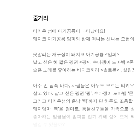
줄거리
티키우 섬에 아기공룡이 나타났어요!
돼지코 아기공룡 임피와 함께 떠나는 신나는 모험의
못말리는 개구장이 돼지코 아기공룡 <임피>
날고 싶은 혀 짧은 펭귄 <핑> , 수다쟁이 도마뱀 <몬티
슬픈 노래를 좋아하는 바다코끼리 <솔로몬> , 살림꾼
아주 먼 남쪽 바다, 사람들은 아무도 모르는 티
살고 있다. 날고 싶은 펭귄 ‘핑’, 수다쟁이 도마뱀 ‘
그리고 티키우섬의 훈남 ‘팀'까지 단 하루도 조용할
돼지엄마 ‘펙’을 엄마로, 동물친구들을 가족으로
좋아하는 임금님이 임피를 잡기 위해 섬에 오게 되
넘길 수 있을까?