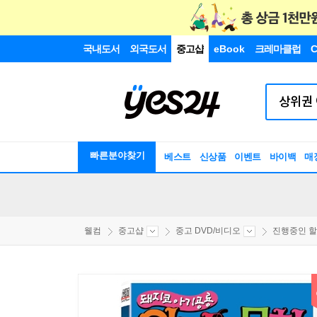
국내도서
외국도서
중고샵
eBook
크레마클럽
C
빠른분야찾기
베스트
신상품
이벤트
바이백
매
웰컴
중고샵
중고 DVD/비디오
진행중인 할인