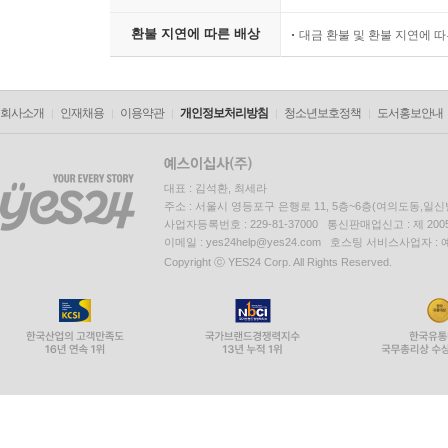
환불 지연에 따른 배상
대금 환불 및 환불 지연에 
회사소개
인재채용
이용약관
개인정보처리방침
청소년보호정책
도서홍보안내
대표 : 김석환, 최세라
주소 : 서울시 영등포구 은행로 11, 5층~6층(여의도동,일신
사업자등록번호 : 229-81-37000 통신판매업신고 : 제 200
이메일 : yes24help@yes24.com 호스팅 서비스사업자 :
Copyright ⓒ YES24 Corp. All Rights Reserved.