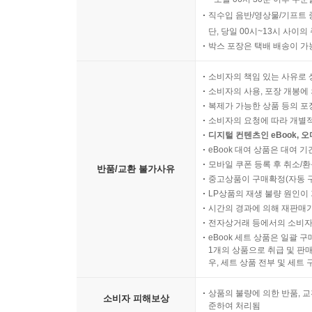
직수입 음반/영상물/기프트 
단, 당일 00시~13시 사이
박스 포장은 택배 배송이 가
소비자의 책임 있는 사유로 
소비자의 사용, 포장 개봉에 
복제가 가능한 상품 등의 포장을 
소비자의 요청에 따라 개별
디지털 컨텐츠인 eBook, 
eBook 대여 상품은 대여 기
모바일 쿠폰 등록 후 취소/환
반품/교환 불가사유
중고상품이 구매확정(자동 
LP상품의 재생 불량 원인이 기
시간의 경과에 의해 재판매가
전자상거래 등에서의 소비자
eBook 세트 상품은 일괄 
1개의 상품으로 취급 및 판매
우, 세트 상품 전부 및 세트
상품의 불량에 의한 반품, 교
소비자 피해보상
준하여 처리됨