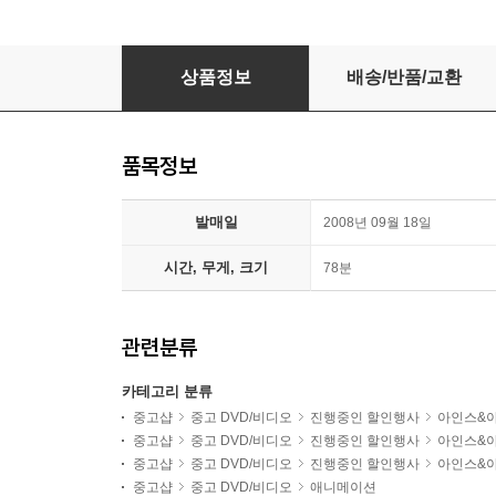
돼지코 아기공룡 임피의 모험
상품정보
배송/반품/교환
품목정보
발매일
2008년 09월 18일
시간, 무게, 크기
78분
관련분류
카테고리 분류
중고샵
중고 DVD/비디오
진행중인 할인행사
아인스&
중고샵
중고 DVD/비디오
진행중인 할인행사
아인스&
중고샵
중고 DVD/비디오
진행중인 할인행사
아인스&
중고샵
중고 DVD/비디오
애니메이션