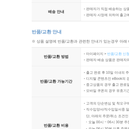
100개 이상의 영화 음악을 성공으로 이끈 아카데
판매자가 직접 배송하는 상
둘리에 의해 작곡, 편성되었다.
배송 안내
판매자 사정에 의하여 출고
반품/교환 안내
※ 상품 설명에 반품/교환과 관련한 안내가 있는경우 아래 
마이페이지 >
반품/교환 신청
반품/교환 방법
판매자 배송 상품은 판매자와
출고 완료 후 10일 이내의 
디지털 콘텐츠인 eBook의 
반품/교환 가능기간
중고상품의 경우 출고 완료일
모바일 쿠폰의 경우 유효기간(
고객의 단순변심 및 착오구
직수입양서/직수입일서중 일
단, 아래의 주문/취소 조건인
오늘 00시 ~ 06시 30분 
반품/교환 비용
오늘 06시 30분 이후 주문