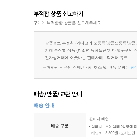
부적합 상품 신고하기
[Staff]
원작자 _ 막스 크루제 : 1921년 11월 19일 
구매에 부적합한 상품은 신고해주세요.
잃었어요>를 드라마로 만들면서 작가로서의 역량을
우르멜 시리즈를 잇달아 발표해 최고의 베스트셀러
상품정보 부정확 (카테고리 오등록/상품오등록/상품
발행부수가 300만부에 이른다. 동화책들의 성공에 이어
거래 부적합 상품 (청소년 유해물품/기타 법규위반 
성공을 거두게 되었다. 1편의 성공과 인기에 힘입어 2
전자상거래에 어긋나는 판매사례 : 직거래 유도
상영 중이다. 1993년에 독일 연방 공로 십자 훈장
구매하신 상품의 상태, 배송, 취소 및 반품 문의는
판
프로듀서, 시나리오 작가, 감독 / 레인하드 크루즈
들여놓았다. 1988년 이후 바벨스버그 영화사,
배송/반품/교환 안내
부서를 책임지고 있다.
배송 안내
프로듀서, 합동 감독 / 호거 테프 : 1969년생인
애니메이션과 CGI를 제작해왔다. 독일 디지털 애니메이
판매자 배송
배송 구분
택배사 : 롯데택배 (상황에 
음악 / 한스 짐머& 제임스 둘리 : 한스 짐머는 199
배송비 : 3,300원 (
도서산간 : 