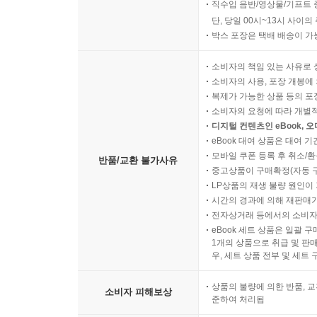
직수입 음반/영상물/기프트 
단, 당일 00시~13시 사이
박스 포장은 택배 배송이 가
소비자의 책임 있는 사유로 
소비자의 사용, 포장 개봉에 
복제가 가능한 상품 등의 포장을 
소비자의 요청에 따라 개별
디지털 컨텐츠인 eBook, 
eBook 대여 상품은 대여 기
모바일 쿠폰 등록 후 취소/환
반품/교환 불가사유
중고상품이 구매확정(자동 
LP상품의 재생 불량 원인이 기
시간의 경과에 의해 재판매가
전자상거래 등에서의 소비자
eBook 세트 상품은 일괄 
1개의 상품으로 취급 및 판매
우, 세트 상품 전부 및 세트
상품의 불량에 의한 반품, 교
소비자 피해보상
준하여 처리됨