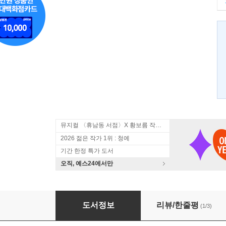
뮤지컬 〈휴남동 서점〉X 황보름 작가 북토크
2026 젊은 작가 1위 : 청예
기간 한정 특가 도서
오직, 예스24에서만
메이비
도서정보
리뷰/한줄평
(1/3)