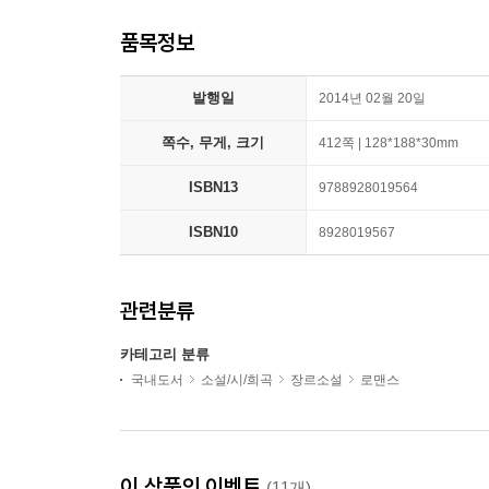
품목정보
발행일
2014년 02월 20일
쪽수, 무게, 크기
412쪽 | 128*188*30mm
ISBN13
9788928019564
ISBN10
8928019567
관련분류
카테고리 분류
국내도서
소설/시/희곡
장르소설
로맨스
이 상품의 이벤트
(11개)