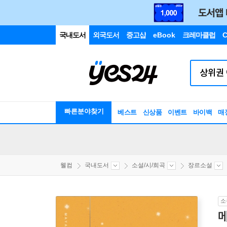
국내도서
외국도서
중고샵
eBook
크레마클럽
C
빠른분야찾기
베스트
신상품
이벤트
바이백
매
웰컴
국내도서
소설/시/희곡
장르소설
소