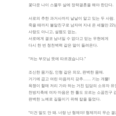
꽃다운 나이 스물두 살에 정략결혼을 해야 한단다.
서로의 추한 과거사까지 낱낱이 알고 있는 두 사람.
죽을 때까지 불알친구로 남자며 지내 온 세월만 22
사랑도 아니고, 설렘도 없는,
서로에게 결코 남녀일 수 없다고 믿는 우현에게
다시 한 번 청천벽력 같은 말이 들려온다.
“저는 부모님 뜻에 따르겠습니다.”
조신한 몸가짐, 인형 같은 외모, 완벽한 몸매.
거기에 곱고 여린 마음까지 갖추…… 기는 개뿔!
욕쟁이 할매 저리 가라 하는 거친 입담의 소유자 
천방지축에 여자 마음은 한 톨도 모르는 소꿉친구 
완벽한 노예로 길들이기 위해 칼을 들었다.
“이건 말도 안 돼. 너랑 난 형제야! 형제끼리 무슨 결