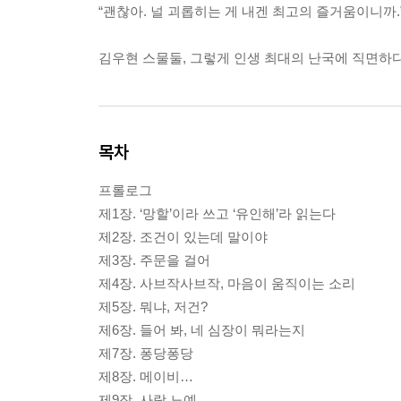
“괜찮아. 널 괴롭히는 게 내겐 최고의 즐거움이니까.
김우현 스물둘, 그렇게 인생 최대의 난국에 직면하다
목차
프롤로그
제1장. ‘망할’이라 쓰고 ‘유인해’라 읽는다
제2장. 조건이 있는데 말이야
제3장. 주문을 걸어
제4장. 사브작사브작, 마음이 움직이는 소리
제5장. 뭐냐, 저건?
제6장. 들어 봐, 네 심장이 뭐라는지
제7장. 퐁당퐁당
제8장. 메이비…
제9장. 사랑 노예