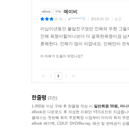
메이비
eBook
구매
a*********2
2019-01-22
신고
|
|
|
이십이년동안 불알친구였던 인해와 우현 그들의
인해 욕쟁이힐머니보다 더 걸죽한욕쟁이겸 남
혼해한다. 인해가 많이 아깝네요. 인해만이 전
이 리뷰가 도움이 되었나요?
1
한줄평
(3건)
1,000원 이상 구매 후 한줄평 작성 시
일반회원 50원, 마니
eBook은 다운로드 후 작성한 리뷰만 YES포인트 지급됩니
클래스는 첫번째 회차 주문확정 시점부터 마지막 회차 주문
eBook 페이백, CD/LP, DVD/Blu-ray, 패션 및 판매금