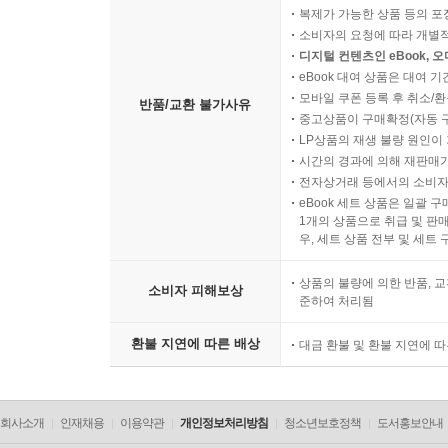
복제가 가능한 상품 등의 포장을 
소비자의 요청에 따라 개별
디지털 컨텐츠인 eBook, 
eBook 대여 상품은 대여 기
모바일 쿠폰 등록 후 취소/환
반품/교환 불가사유
중고상품이 구매확정(자동 
LP상품의 재생 불량 원인이 기
시간의 경과에 의해 재판매가
전자상거래 등에서의 소비자
eBook 세트 상품은 일괄 
1개의 상품으로 취급 및 판매
우, 세트 상품 전부 및 세트
상품의 불량에 의한 반품, 교
소비자 피해보상
준하여 처리됨
환불 지연에 따른 배상
대금 환불 및 환불 지연에 
회사소개
인재채용
이용약관
개인정보처리방침
청소년보호정책
도서홍보안내