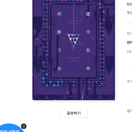
劍
첫
정
판
Y
추
결
공유하기