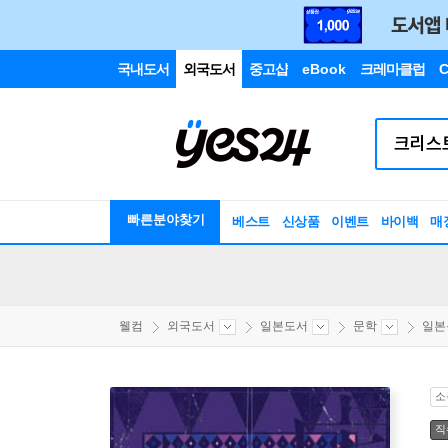
국내도서
외국도서
중고샵
eBook
크레마클럽
C
빠른분야찾기
베스트
신상품
이벤트
바이백
매
웰컴
외국도서
일본도서
문학
일본
소
직