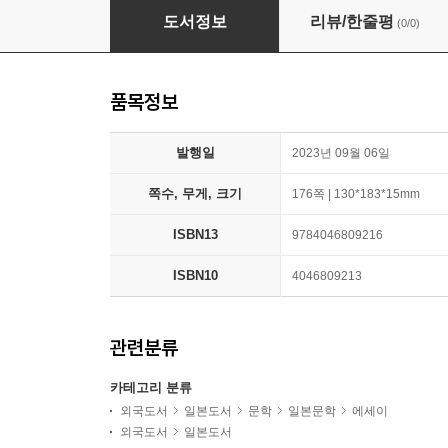
虛空敎典
도서정보
리뷰/한줄평
(0/0)
품목정보
발행일
2023년 09월 06일
쪽수, 무게, 크기
176쪽 | 130*183*15mm
ISBN13
9784046809216
ISBN10
4046809213
관련분류
카테고리 분류
외국도서
일본도서
문학
일본문학
에세이
외국도서
일본도서