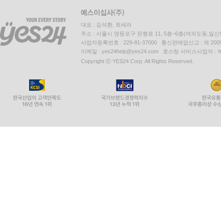
대표 : 김석환, 최세라
주소 : 서울시 영등포구 은행로 11, 5층~6층(여의도동,일신
사업자등록번호 : 229-81-37000 통신판매업신고 : 제 200
이메일 : yes24help@yes24.com 호스팅 서비스사업자 :
Copyright ⓒ YES24 Corp. All Rights Reserved.