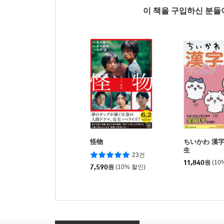
이 책을 구입하신 분
怪物
ちいかわ 漢字
生
23건
11,840
원
(10
7,590
원
(10% 할인)