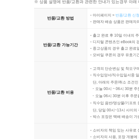
※ 상품 설명에 반품/교환과 관련한 안내가 있는경우 아래 
마이페이지 >
반품/교환 신청
반품/교환 방법
판매자 배송 상품은 판매자와
출고 완료 후 10일 이내의 
디지털 콘텐츠인 eBook의 
반품/교환 가능기간
중고상품의 경우 출고 완료일
모바일 쿠폰의 경우 유효기간(
고객의 단순변심 및 착오구
직수입양서/직수입일서중 일
단, 아래의 주문/취소 조건인
오늘 00시 ~ 06시 30분 
반품/교환 비용
오늘 06시 30분 이후 주문
직수입 음반/영상물/기프트 
단, 당일 00시~13시 사이
박스 포장은 택배 배송이 가
소비자의 책임 있는 사유로 
소비자의 사용, 포장 개봉에 