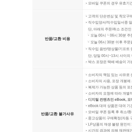
모바일 쿠폰의 경우 유효기간(
고객의 단순변심 및 착오구
직수입양서/직수입일서중 일
단, 아래의 주문/취소 조건인
오늘 00시 ~ 06시 30분 
반품/교환 비용
오늘 06시 30분 이후 주문
직수입 음반/영상물/기프트 
단, 당일 00시~13시 사이
박스 포장은 택배 배송이 가
소비자의 책임 있는 사유로 
소비자의 사용, 포장 개봉에 
복제가 가능한 상품 등의 포장을 
소비자의 요청에 따라 개별
디지털 컨텐츠인 eBook, 
eBook 대여 상품은 대여 기
모바일 쿠폰 등록 후 취소/환
반품/교환 불가사유
중고상품이 구매확정(자동 
LP상품의 재생 불량 원인이 기
시간의 경과에 의해 재판매가