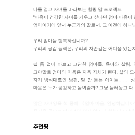
게 키우나’ 하는 새로울 것 하나 없는 걱정이 다시
나를 열고 자녀를 바라보는 힐링 맘 프로젝트
나고 믿게 되어 새롭게 시작한 일인데, 왜 이렇게 성
“마음이 건강한 자녀를 키우고 싶다면 엄마 마음이
제 감정을 들여다보았습니다. 슬픔, 허전함, 속상함,
엄마이기에 앞서 누군가의 딸로서, 그 이전에 하나
품 가방, 최신 유행의 모피를 살 수 있을 정도로 돈이
망에 떨게 한 원인은 바로 이것이었습니다. 나가기 
우리 엄마들 행복하십니까?
어서 핸드폰이랑 신용카드만 손에 들고 나갔는데 친
우리의 공감 능력은, 우리의 자존감은 어디쯤 있는
도 그러고 싶은데 그렇지 못해 속상하고 슬펐습니다.
되지. 사람이 중요하고 사랑을 하면서 사는 것이 중
쉴 틈 없이 바쁘고 고단한 엄마들, 육아와 살림
오는 우리 아이한테 “그런 말 하면 못써”라고 진리
그야말로 엄마의 마음은 지옥 자체가 된다. 삶의 모
감정의 확장과 판단을 하게 되지요. 저 또한 마찬가지
자기 방식대로인 남편, 말 안 듣는 아이들…….
걱정 없이 사는 것이 부러웠습니다. 부러우면 부럽다
마음은 누가 공감하고 돌봐줄까? 그냥 눌러놓고 다
구나. 감사할 것이 얼마나 많은데, 너 욕심을 내는
께 그 판단을 그대로 밖으로 끄집어내어 친구들을 판
많은 자녀양육 책 중에 《엄마 마음, 안녕하십니까?
치들로 대신한 것입니다. 그제야 저는 “명숙아, 너 
즐거운 곳으로 바뀌려면 먼저 엄마가 회복되어야 한
럽지. 그런 거 사고 싶다고 해도 괜찮아”라고 말해
우리의 모습을 돌보는 데 초점을 맞추어 엄마 자
기도 해요.” 이렇게 말했습니다. 이렇게 말한다고 
추천평
감정을 표현하며, 욕구 안에서 나를 찾는 방법,
써 저는 지금의 모습, 내가 얼마나 그 가치를 향해 
강요된 삶이 아닌, 나 자신의 삶을 살아갈 수 있도