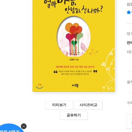
김
정
판
Y
결
구
미리보기
사이즈비교
공유하기