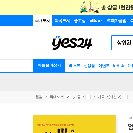
국내도서
외국도서
중고샵
eBook
크레마클럽
C
빠른분야찾기
베스트
신상품
이벤트
바이백
매
웰컴
국내도서
종교
기독교(개신교)
소