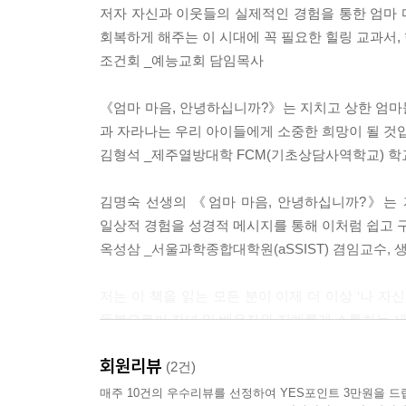
두 번째 돌봄: “원하는 것을 말하라” _욕구 돌보기 
저자 자신과 이웃들의 실제적인 경험을 통한 엄마
나를 열고 진짜 자신을 돌보게 된다. 여섯 단계의 
회복하게 해주는 이 시대에 꼭 필요한 힐링 교과서,
---본문 중에서
조건회 _예능교회 담임목사
첫 번째 감정 돌보기는, 나의 진짜 감정을 찾고
돌보기는 숨겨왔던 자신의 욕구를 그대로 들여다보면
《엄마 마음, 안녕하십니까?》는 지치고 상한 엄마들
것이 사실인지 판단인지 그 구분점만 알게 되더라도
과 자라나는 우리 아이들에게 소중한 희망이 될 것
다섯 번째 경계선 지키기는 감정과 욕구 그리고 
김형석 _제주열방대학 FCM(기초상담사역학교) 학
추구하는 목적과 가치에 다가갈 에너지를 공급받는
인정하면서 자신이 있는 그대로 소중한 사람임을 
김명숙 선생의 《엄마 마음, 안녕하십니까?》는 
실질적인 적용 활동을 통해 양육자 자신을 알아가
일상적 경험을 성경적 메시지를 통해 이처럼 쉽고 
변화를 이끌어 준다.
옥성삼 _서울과학종합대학원(aSSIST) 겸임교수,
이 책의 저자 김명숙 본부장은 가난한 목회자 가정
저는 이 책을 읽는 모든 분이 이제 더 이상 ‘나 
딸로 성장해 항공사 승무원으로 일하다 결혼했다
돌봄으로써 자녀 및 배우자와 지혜롭게 소통하는 새
여정에서 예수전도단 DTS 훈련을 받고 지금까지 경험
김현숙 _함께하는 심리상담센터장
Country)라는 회사를 세워 교육본부장을 맡고 있
회원리뷰
(2건)
패턴의 상이함을 넘어서 이 시대 현대인들이 고민하
누군가의 딸로, 아내로 그리고 엄마로 살아가는 
매주 10건의 우수리뷰를 선정하여 YES포인트 3만원을 드
대상으로 자기 마음 돌보기란 강좌를 정기적으로 운