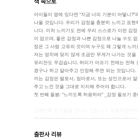
책 속으로
여섯 번째 돌봄: “진짜 나로 살아가기” _오리지널 
아이들이 옆에 있다면 “지금 너의 기분이 어떻니?”라
1. 변형을 말하자면
나올 것입니다. 우리가 감정을 충분히 느끼고 표현하
2. 규칙 찾기
니다. 미처 느끼기도 전에 우리 스스로가 이런 감정
3. 사랑받기 충분한 나의 원형
이 없으며, 좋은 감정과 나쁜 감정으로 나눌 수도 
4. 인정하기
정은 그 사람 고유의 것이며 누구도 왜 그렇게 느끼
5. 나의 화려하고 무거운 옷을 벗으며
저는 덩치에 맞지 않게 조금만 무게가 나가는 것을 
6. 나는 있는 그대로 소중한 사람입니다
유리잔도 무겁습니다. 허리가 아프기 전에는 전혀 상
적용하기 _ 나에게
겠구나 하고 알아주고 인정해 주면 되는 것입니다. 
적용하기 _ 자녀에게
끼는 감정은 딸로서, 엄마로서, 또는 성인으로서 알
주고 느낀 것을 그대로 지지해 주어야 합니다.
마치는 글
첫 번째 돌봄: “느끼도록 허용하라” _감정 돌보기 
오랜만에 친구들을 만나러 갔습니다. 겨울이었지만
품 가방도 들고 나왔습니다. 맛있는 거 먹고 수다도
들과 얘기를 해도 즐겁지 않습니다. 남편을 보니 웬
출판사 리뷰
지? 우리 앞으로 어떻게 살지? 몇 년 전에 하던 