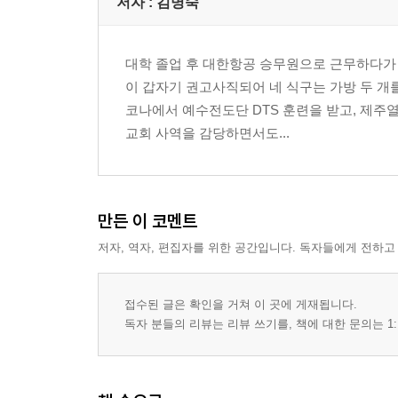
저자 : 김명숙
1. 네 이웃을 네 자신과 같이 사랑하는 경계선
2. 공감 능력은 경계선 안에서 자란다
3. 경계선 세우기
대학 졸업 후 대한항공 승무원으로 근무하다가
4. 나는 누구의 삶을 살고 있나
이 갑자기 권고사직되어 네 식구는 가방 두 개를
나에게 적용하기
코나에서 예수전도단 DTS 훈련을 받고, 제
교회 사역을 감당하면서도...
다섯 번째 돌봄: “내 이야기를 하자” _경계선 지키기
1. 누구의 책임인가
2. 주인 찾아 주기
3. 그건 사랑이었을까
만든 이 코멘트
4. 그때 내가 원한 것은 무엇이었을까
저자, 역자, 편집자를 위한 공간입니다. 독자들에게 전하고
5. 원하는 것은 어떻게 얻을 것인가
6. 본질은 나를 돌보는 것이다
접수된 글은 확인을 거쳐 이 곳에 게재됩니다.
7. 내 이야기하기
독자 분들의 리뷰는 리뷰 쓰기를, 책에 대한 문의는 1:
8. 나는 왜 이러지?
9. 엄마로서 살아가기
나에게 적용하기