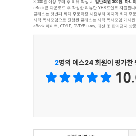
3,000원 이상 구매 후 리뷰 작성 시
일반회원 300원, 마니아
것처럼, 이 책은 당신의 삶에도 그러한 길라잡이가 
데 힘써 왔다.
eBook은 다운로드 후 작성한 리뷰만 YES포인트 지급됩니
확신한다. 이 책을 읽는 모든 독자에게 나와 같은 
클래스는 첫번째 회차 주문확정 시점부터 마지막 회차 주문
허지윤 _몽골 선교사, 계속 성장하고 있는 세 아이
사락 독서모임으로 진행된 클래스는 사락 독서모임 게시판
아이들에게 소리치지 않고 성경적으로 키우고 싶다
eBook 페이백, CD/LP, DVD/Blu-ray, 패션 및 판매금
큰 도움을 줄 것이다. 부부가 함께 읽으면서 마음
웃음이 만발한 즐거운 곳이 되는 출발점이 될 수 있
양육 비법은 들어 있지 않지만, 아이와 부모가 서
2
명의 예스24 회원이 평가한
10.