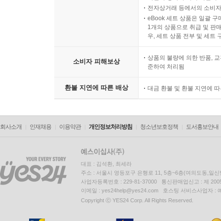
전자상거래 등에서의 소비자
eBook 세트 상품은 일괄 
1개의 상품으로 취급 및 판매
우, 세트 상품 전부 및 세트
상품의 불량에 의한 반품, 교
소비자 피해보상
준하여 처리됨
환불 지연에 따른 배상
대금 환불 및 환불 지연에 
회사소개
인재채용
이용약관
개인정보처리방침
청소년보호정책
도서홍보안내
대표 : 김석환, 최세라
주소 : 서울시 영등포구 은행로 11, 5층~6층(여의도동,일신
사업자등록번호 : 229-81-37000 통신판매업신고 : 제 200
이메일 : yes24help@yes24.com 호스팅 서비스사업자 :
Copyright ⓒ YES24 Corp. All Rights Reserved.