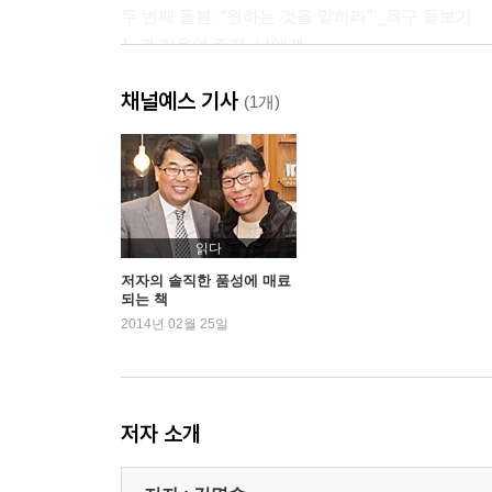
두 번째 돌봄: “원하는 것을 말하라” _욕구 돌보기
1. 귀 기울여 주자, 나에게
2. 내 삶을 살아가는 방법
채널예스 기사
3. 현실을 바로 보는 힘, 욕구
(1개)
4. 나는 네 편이야
5. 나의 욕구 찾기
6. 부러우면 부럽다고 말해라
7. 욕구 안에 내가 있다
나에게 적용하기
읽다
저자의 솔직한 품성에 매료
되는 책
세 번째 돌봄: “내가 보고 있는 것은 무엇인가” _사
2014년 02월 25일
1. 사실인가 판단인가
2. 하나를 보면 하나만 이야기하자
3. 나는 무엇을 보고 있는가
나에게 적용하기
저자 소개
네 번째 돌봄: “나는 누구의 삶을 살고 있나” _경계