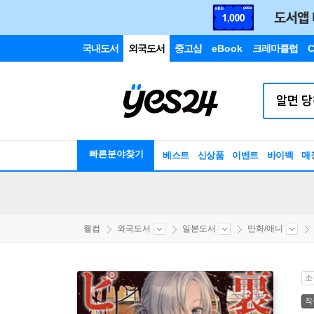
국내도서
외국도서
중고샵
eBook
크레마클럽
C
빠른분야찾기
베스트
신상품
이벤트
바이백
매
웰컴
외국도서
일본도서
만화/애니
소
직