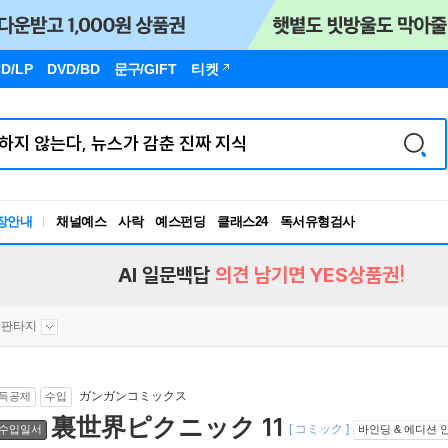
D/LP
DVD/BD
문구
/GIFT
티켓
독서유형검사
장안내
채널예스
사락
예스펀딩
클래스24
RBTI Lab
독서유형검사
AI 일문백답
의견 남기면 YES상품권!
판타지
ガンガンコミックス
득공제
수입
裏世界ピクニック 11
[ コミック ]
수입일서
바인딩 & 에디션 