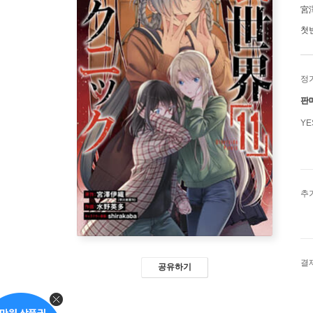
宮
첫
정
판
Y
추
결
공유하기