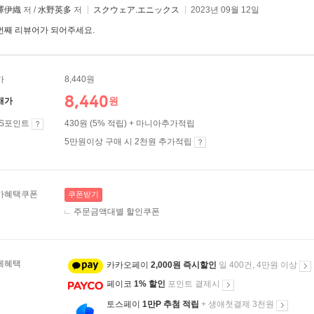
澤伊織
저 /
水野英多
저
スクウェア.エニックス
2023년 09월 12일
번째 리뷰어가 되어주세요.
가
8,440원
8,440
원
매가
ES포인트
430원 (5% 적립) + 마니아추가적립
5만원이상 구매 시 2천원 추가적립
가혜택쿠폰
쿠폰받기
주문금액대별 할인쿠폰
제혜택
카카오페이
2,000원 즉시할인
일 400건, 4만원 이상
페이코
1% 할인
포인트 결제시
토스페이
1만P 추첨 적립
+ 생애첫결제 3천원