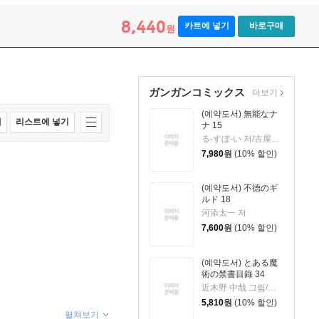
8,440
카트에 넣기
바로구매
원
ガンガンコミックス
더보기
(예약도서) 無能なナ
매
리스트에 넣기
ナ 15
る-すぼ-い 저/古屋庵 저
7,980
원
(10% 할인)
(예약도서) 不德のギ
ルド 18
河添太一 저
7,600
원
(10% 할인)
(예약도서) とある魔
術の禁書目錄 34
近木野 中哉 그림/鎌池 和馬 원작
5,810
원
(10% 할인)
펼쳐보기