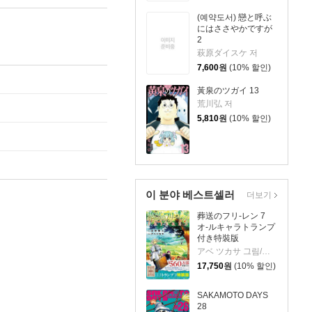
(예약도서) 戀と呼ぶ
にはささやかですが
2
萩原ダイスケ 저
7,600
원
(10% 할인)
黃泉のツガイ 13
荒川弘 저
5,810
원
(10% 할인)
이 분야 베스트셀러
더보기
葬送のフリ-レン 7
オ-ルキャラトランプ
付き特裝版
アベ ツカサ 그림/山田 鐘人 원작
17,750
원
(10% 할인)
SAKAMOTO DAYS
28