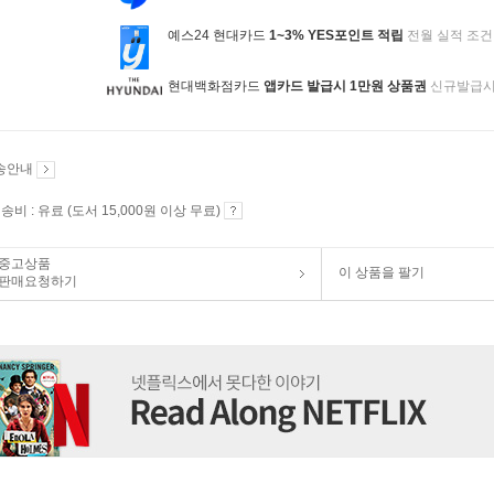
예스24 현대카드
1~3% YES포인트 적립
전월 실적 조건
현대백화점카드
앱카드 발급시 1만원 상품권
신규발급
송안내
송비 : 유료 (도서 15,000원 이상 무료)
중고상품
이 상품을 팔기
판매요청하기