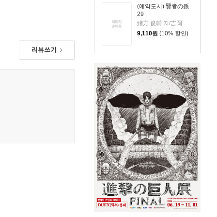
(예약도서) 賢者の孫
29
緖方 俊輔 저/吉岡 剛 원작
9,110
원
(10% 할인)
리뷰쓰기