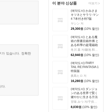
이 분야 신상품
더보기
(예약도서) かみさま
キツネとサラリ-マン
4 ?本付き特?版
ヤシン 저
29,300
원
(10% 할인)
(예약도서) とある魔
術の禁書目錄外傳 と
ある科學の超電磁砲
21 特裝版
冬川 基 저/鎌池 和馬 원작
우가 있습니다. 정확한
62,940
원
(10% 할인)
(예약도서) FAIRY
TAIL RE:FANTASIA 1
特裝版
眞島ヒロ 저
16,280
원
(10% 할인)
니다.
(예약도서) ダンジョ
ンのある世界で賢く
健やかに生きる方法
9
甘味 みつ 저/子供の子 원작
8,030
원
(10% 할인)