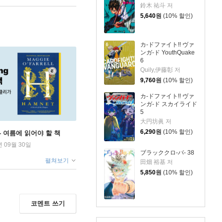
鈴木 祐斗 저
5,640
원
(10% 할인)
カ-ドファイト!! ヴァ
ンガ-ド YouthQuake
6
Quily,伊藤彰 저
9,760
원
(10% 할인)
カ-ドファイト!! ヴァ
ンガ-ド スカイライド
5
大円坊眞 저
6,290
원
(10% 할인)
ng - 여름에 읽어야 할 책
년 09월 30일
ブラッククロ-バ- 38
펼쳐보기
田畑 裕基 저
5,850
원
(10% 할인)
코멘트 쓰기