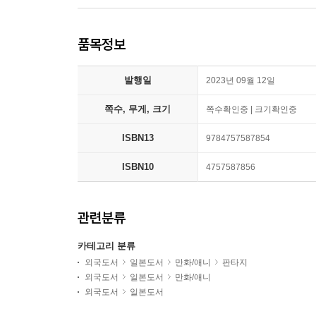
품목정보
발행일
2023년 09월 12일
쪽수, 무게, 크기
쪽수확인중 | 크기확인중
ISBN13
9784757587854
ISBN10
4757587856
관련분류
카테고리 분류
외국도서
일본도서
만화/애니
판타지
외국도서
일본도서
만화/애니
외국도서
일본도서