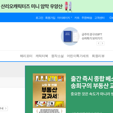
로그인
회원가입
마이페이지
카트
주문/배송
고객센터
Gl
해리포터
캐릭터북
원작소설
어린이특가세트
회원리뷰
안내