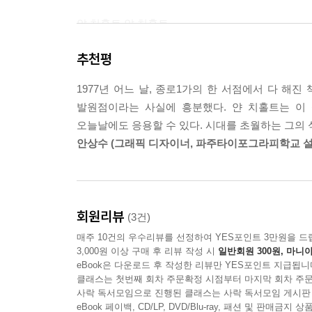
얀 치홀트 얀 치횰트
독일어권에서 Jan Tschichold[tlt]는 ‘얀
추천평
치홀트’로 표기했다.
1977년 어느 날, 종로1가의 한 서점에서 다 해
그래픽 디자이너뿐 아니라
발원점이라는 사실에 흥분했다. 얀 치홀트는 이 
오늘날에도 응용할 수 있다. 시대를 초월하는 그의 
이 책의 초판과 개정판이 절판된 뒤에도 일부 학
안상수 (그래픽 디자이너, 파주타이포그라피학교 설
돌았을지도 모를 일이다. 출간된 지 20여 년이 
실감하게 했다. 한편, 작업자는 문학을 전공했음에도
타이포그래피 안내서지만, 문학 밖의, 또 다른 차원
문장을 오가는 가운데 글과 글자를 아끼고 증오하는
회원리뷰
(3건)
매주 10건의 우수리뷰를 선정하여 YES포인트 3만원을 드
3,000원 이상 구매 후 리뷰 작성 시
일반회원 300원, 마니아
eBook은 다운로드 후 작성한 리뷰만 YES포인트 지급됩니
클래스는 첫번째 회차 주문확정 시점부터 마지막 회차 주문
사락 독서모임으로 진행된 클래스는 사락 독서모임 게시판
eBook 페이백, CD/LP, DVD/Blu-ray, 패션 및 판매금