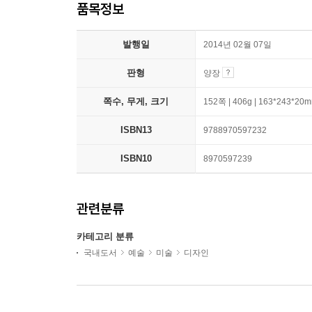
품목정보
발행일
2014년 02월 07일
판형
양장
쪽수, 무게, 크기
152쪽 | 406g | 163*243*20
ISBN13
9788970597232
ISBN10
8970597239
관련분류
카테고리 분류
국내도서
예술
미술
디자인