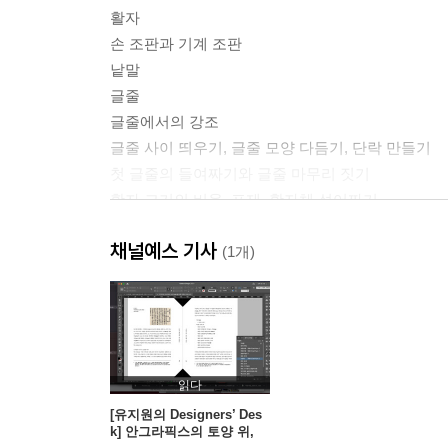
활자
손 조판과 기계 조판
낱말
글줄
글줄에서의 강조
글줄 사이 띄우기, 글줄 모양 다듬기, 단락 만들기
첫 글줄의 들여짜기와 글줄 마무리 짓기
활자 크기의 비율, 표제, 활자체 섞어짜기
규격
채널예스 기사
일상적인 소량 인쇄물 작업
(1개)
평면 공간 구성
표
줄
색
종이
읽다
포스터
[유지원의 Designers’ Des
k] 안그라픽스의 토양 위,
형태의 다양함