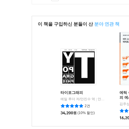
이 책을 구입하신 분들이 산
분야 연관 책
타이포그래피
에릭
피 
에밀 루더 저/안진수 역
안그라픽스
|
김주성
2건
34,200
원
(10% 할인)
16,2