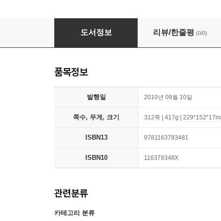
Two Sides Of The Atlantic: Notes Of An An
도서정보
리뷰/한줄평
(0/0)
품목정보
발행일
2010년 09월 10일
쪽수, 무게, 크기
312쪽 | 417g | 229*152*17
ISBN13
9781163783481
ISBN10
116378348X
관련분류
카테고리 분류