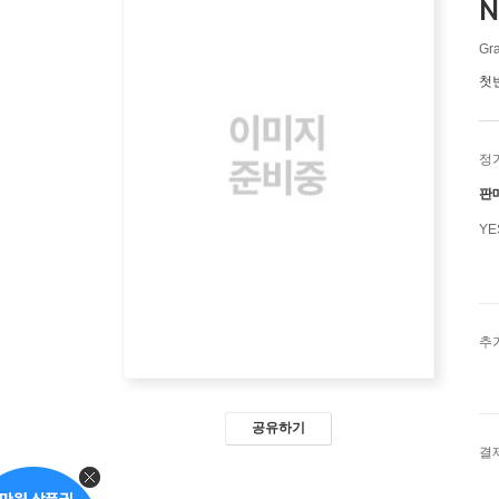
N
Gra
첫
정
판
Y
추
공유하기
결