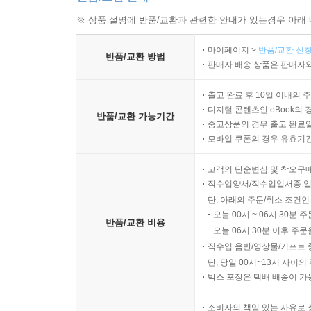
※ 상품 설명에 반품/교환과 관련한 안내가 있는경우 아래 
마이페이지 >
반품/교환 신청
반품/교환 방법
판매자 배송 상품은 판매자와
출고 완료 후 10일 이내의 
디지털 콘텐츠인 eBook의 
반품/교환 가능기간
중고상품의 경우 출고 완료일
모바일 쿠폰의 경우 유효기간(
고객의 단순변심 및 착오구
직수입양서/직수입일서중 일
단, 아래의 주문/취소 조건인
오늘 00시 ~ 06시 30분 
반품/교환 비용
오늘 06시 30분 이후 주문
직수입 음반/영상물/기프트 
단, 당일 00시~13시 사이
박스 포장은 택배 배송이 가
소비자의 책임 있는 사유로 