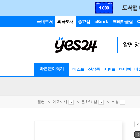
국내도서
외국도서
중고샵
eBook
크레마클럽
C
빠른분야찾기
베스트
신상품
이벤트
바이백
매
웰컴
외국도서
문학/소설
소설
소
직