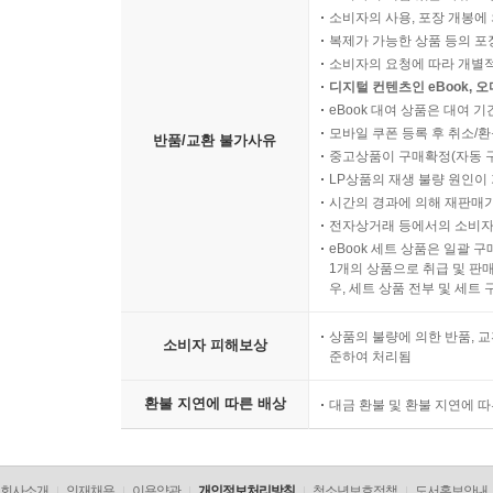
소비자의 사용, 포장 개봉에 
복제가 가능한 상품 등의 포장을 
소비자의 요청에 따라 개별
디지털 컨텐츠인 eBook, 
eBook 대여 상품은 대여 기
모바일 쿠폰 등록 후 취소/환
반품/교환 불가사유
중고상품이 구매확정(자동 
LP상품의 재생 불량 원인이 기
시간의 경과에 의해 재판매가
전자상거래 등에서의 소비자
eBook 세트 상품은 일괄 
1개의 상품으로 취급 및 판매
우, 세트 상품 전부 및 세트
상품의 불량에 의한 반품, 교
소비자 피해보상
준하여 처리됨
환불 지연에 따른 배상
대금 환불 및 환불 지연에 
회사소개
인재채용
이용약관
개인정보처리방침
청소년보호정책
도서홍보안내