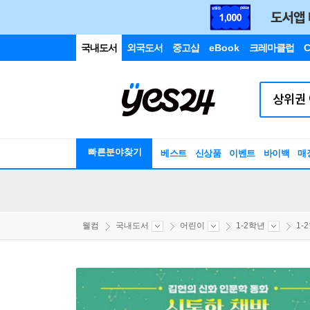
국내도서
외국도서
중고샵
eBook
크레마클럽
C
빠른분야찾기
베스트
신상품
이벤트
바이백
매
웰컴
국내도서
어린이
1-2학년
1-