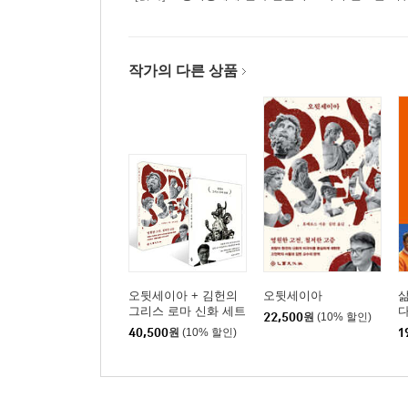
작가의 다른 상품
오뒷세이아 + 김헌의
오뒷세이아
삶
그리스 로마 신화 세트
22,500
원
(10% 할인)
40,500
원
(10% 할인)
1