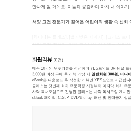
만나게 될 거예요. 이들과 공감하며 마치 내 이야기 
서양 고전 전문가가 끌어온 어린이의 생활 속 신화
[차이나는 클래스], [벌거벗은 세계사], [그리스 
서양 고전 전문가, 김헌 교수님이 이번에는 어린이
생활 속 고민과 연결, 어린이들이 신화를 자신의
회원리뷰
관계적인 문제로 확장해 신화와 함께 생각하고 고민
(0건)
매주 10건의 우수리뷰를 선정하여 YES포인트 3만원을 드
3,000원 이상 구매 후 리뷰 작성 시
일반회원 300원, 마니아
자아정체성을 찾는 과정에서 신의 왕으로 우뚝 
eBook은 다운로드 후 작성한 리뷰만 YES포인트 지급됩니
거예요. 한창 외모에 대해 신경을 많이 쓰는 아
클래스는 첫번째 회차 주문확정 시점부터 마지막 회차 주문
가까운 사람들과의 관계에서 더 나아가, 세계의 여
사락 독서모임으로 진행된 클래스는 사락 독서모임 게시판
이를테면, 전쟁을 마치고 기나긴 모험을 떠나게 된
eBook 페이백, CD/LP, DVD/Blu-ray, 패션 및 판매금
어떤 자세가 필요한지 배울 수 있지요.
신화와 인문학의 관계를 충분히 반영한 새로운 구