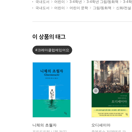
국내도서
어린이
3-4학년
3-4학년 그림/동화책
3-4
국내도서
어린이
어린이 문학
그림/동화책
신화/전설
이 상품의 태그
#크레마클럽에있어요
니체의 초월자
오디세이아
프리드리히 니체 저/김철 편역
히읏
호메로스 저/페테르 파울 루벤스 그림/박문재 역