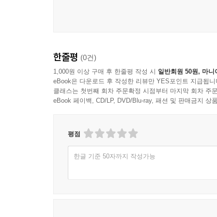
인문학은 인간에 관련된 것을 다루는 학문이에요.
대표적으로 문학, 역사, 철학이 있어요. 열심히 공
[신통한 책방 필로뮈토]는 신화를 통해 배우는 인
한줄평
(0건)
있어요. 신화는 인문학의 뿌리라고 볼 수 있거든요
고민이 들어 있기 때문이지요.
1,000원 이상 구매 후 한줄평 작성 시
일반회원 50원, 마니
eBook은 다운로드 후 작성한 리뷰만 YES포인트 지급됩니
클래스는 첫번째 회차 주문확정 시점부터 마지막 회차 주문
동화가 끝난 후에는 ‘책방 강의’를 통해 꼭 알아야 
eBook 페이백, CD/LP, DVD/Blu-ray, 패션 및 판매금
키워드도 얻을 수 있지요. 책을 다 읽고 나면 인
자연스럽게 자랄 거예요.
평점
☞ 이런 친구에게 추천합니다
한글 기준 50자까지 작성가능
#신과 영웅 들의 이름을 달달 외울 정도로 그리스 
#그리스 로마 신화에 담긴 인문학적 의미를 자세히
#내 마음, 내 몸, 가족, 친구, 학교, 사회, 국가,