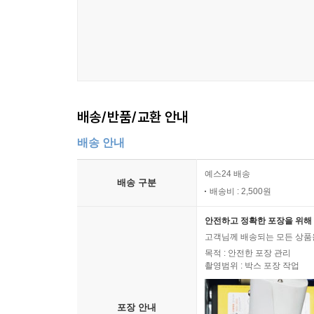
☞ 함께 읽으면 더 좋은 책
만화로 읽는 초등 인문학, 그리스 로마 신화 | 아울
#29권 #오디세우스 #아이올로스
#19권 #에테오클레스 #폴리네이케스
#26권 #아킬레우스 #헥토르 #트로이아 전쟁
배송/반품/교환 안내
배송 안내
예스24 배송
배송 구분
배송비 : 2,500원
안전하고 정확한 포장을 위해 
고객님께 배송되는 모든 상품을
목적 : 안전한 포장 관리
촬영범위 : 박스 포장 작업
포장 안내