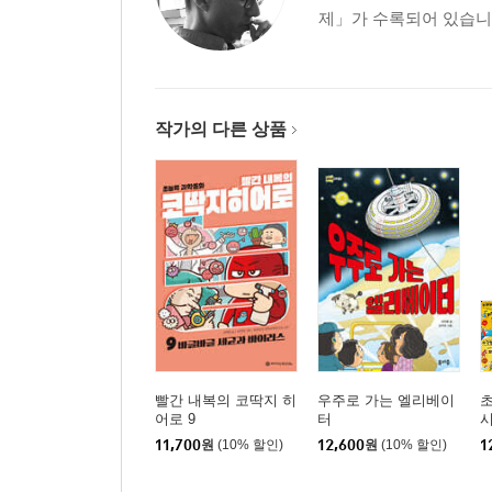
제」가 수록되어 있습니다
작가의 다른 상품
빨간 내복의 코딱지 히
우주로 가는 엘리베이
초
어로 9
터
11,700
원
(10% 할인)
12,600
원
(10% 할인)
1