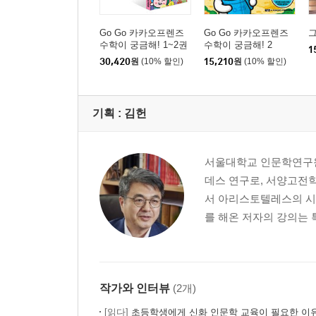
Go Go 카카오프렌즈
Go Go 카카오프렌즈
그
수학이 궁금해! 1~2권
수학이 궁금해! 2
1
세트
30,420
원
(10% 할인)
15,210
원
(10% 할인)
기획 :
김헌
서울대학교 인문학연구원
데스 연구로, 서양고전
서 아리스토텔레스의 시학
를 해온 저자의 강의는 
작가와 인터뷰
(2개)
[읽다]
초등학생에게 신화 인문학 교육이 필요한 이