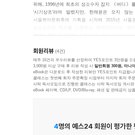
위해, 1998년에 최초의 성소수자 잡지 《버디》
‘시기상조’라며 말렸지만, 한채윤은 오지 않는
서울퀴어문화축제 기획을 시작해 2015년 서울
성소수자의 역사를 기록하는 퀴어아카이브 ‘퀴어
‘트랜스젠더 인권단체 조각보’ 등 여러 성소수자 
없는 기부 문화를 만들고 성소수자 인권 증진에 
회원리뷰
있다.
(4건)
매주 10건의 우수리뷰를 선정하여 YES포인트 3만원을 드
3,000원 이상 구매 후 리뷰 작성 시
일반회원 300원, 마니아
한채윤의 활동은 국가가 국민의 삶을 보장해준다는
eBook은 다운로드 후 작성한 리뷰만 YES포인트 지급됩니
선언을, 서로 사랑하고 돌보며 해로하고 싶다는 동
클래스는 첫번째 회차 주문확정 시점부터 마지막 회차 주문
나서서 성소수자의 삶 모든 순간에 무엇이 필요한지를
사락 독서모임으로 진행된 클래스는 사락 독서모임 게시판
있도록.
eBook 페이백, CD/LP, DVD/Blu-ray, 패션 및 판매금
“전환해야 하는 건 당신입니다”
차별과 혐오에 웃으면서 화내는 방법
4
명의 예스24 회원이 평가한
“혐오가 전략이 되고 신념이 폭력이 되는 현실에서