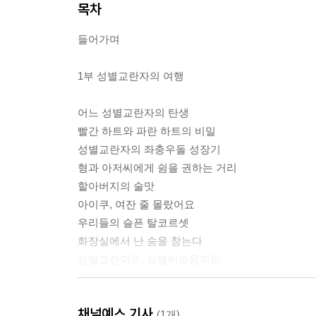
목차
들어가며
1부 성별교란자의 여행
어느 성별교란자의 탄생
빨간 하트와 파란 하트의 비밀
성별교란자의 좌충우돌 성장기
형과 아저씨에게 쉼을 권하는 거리
할아버지의 술맛
아이쿠, 여잔 줄 몰랐어요
우리들의 슬픈 탈코르셋
화장실에서 난 숨을 참는다
성별교란이든, 성별비순응이든
2부 싸우자는 예쁜 말
채널예스 기사
(1개)