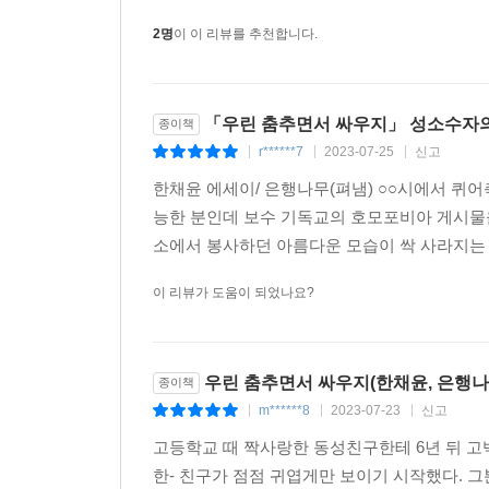
만약 용기를 글로 전할 수 있다면, 이 지면을 빌려 
않을 용기를, 다른 이의 사랑을 존중할 용기를, 나와
2명
이 이 리뷰를 추천합니다.
한채윤은 우리에게 필요한 것은 ‘용기’라고 말한다
자신의 사랑과 정체성을 부끄러워하지 않을 용기를
「우린 춤추면서 싸우지」 성소수자의 삶
종이책
자연스럽게 알 수 있다. 그러니 이성애와 동성애, 
r******7
2023-07-25
신고
|
|
|
우리는 고작 성별쯤은 뛰어넘을 수 있는 용기를 가진
한채윤 에세이/ 은행나무(펴냄) ○○시에서 퀴어
능한 분인데 보수 기독교의 호모포비아 게시물을
소에서 봉사하던 아름다운 모습이 싹 사라지는 기
이 리뷰가 도움이 되었나요?
우린 춤추면서 싸우지(한채윤, 은행나무
종이책
m******8
2023-07-23
신고
|
|
|
고등학교 때 짝사랑한 동성친구한테 6년 뒤 고백한
한- 친구가 점점 귀엽게만 보이기 시작했다. 그