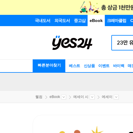
국내도서
외국도서
중고샵
eBook
크레마클럽
C
빠른분야찾기
베스트
신상품
이벤트
바이백
매
웰컴
eBook
에세이 시
에세이