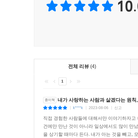
10.
말한다. 그는 수없이 혐오 발언을 마주하더라도 
깨닫게 만든다. 레즈비언으로 커밍아웃한 뒤로 수백
맞설 웃음과 힘을 준다.
‘동성애를 인정하면 수간이나 근친상간도 인정될까’
‘동성애자가 나오는 프로그램을 보면 동성애자가 
동성애자가 이성애자가 되지 않듯 이성애자가 느닷
바꿔 준다’는 트랜스젠더 혐오에는 ‘성별이란 애초에
편견은 대부분 ‘이성애(와 시스젠더)를 빼놓고’ 
전체 리뷰
(4)
것만으로 대부분 넘어설 수 있다고 말한다.
1
그는 성소수자는 힘들고 불행할 것이라는 연민 어
행복해지기 위해서 바꾸어야 할 것은 자신의 정체성
내가 사랑하는 사람과 살겠다는 원칙,
종이책
k****k
2023-08-06
신고
|
|
|
우리는 다른 이의 사랑을 편견 없이 존중할 용기를,
직접 경험한 사람들에 대해서만 이야기하자고 하면
잘못 없는 사랑을 부끄러워하지 않을 용기를 가질 수
건에만 만난 것이 아니라 일상에서도 많이 만났
을 상기할 때마다 든다. 내가 아는 것을 빼고, 