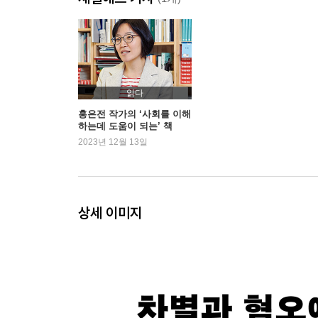
첨부터 싸울 생각은 없었어
친구에게 필요한 건 오기였다
종묘회사를 닮은 인권단체
섹스토이로도 싸울 수 있다
우린 춤추면서 싸우지, 그게 퀴어야
읽다
경찰서 앞에 무지개가 뜨다
홍은전 작가의 ‘사회를 이해
하는데 도움이 되는’ 책
비온 뒤에 무지개가 뜰 테니까
2023년 12월 13일
마포 성소수자 현수막 문구 샅바싸움
동료 시민, 앨라이가 되자
퀴어 아카이브 만들기
추모의 힘으로 싸운다는 건
상세 이미지
성소수자의 나이 듦
싸우자는 예쁜 말
괜찮아요. 당신이 당신이어도
3부 전환해야 하는 건 당신입니다