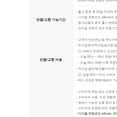
판매자 배송 상품은 판매자와
출고 완료 후 10일 이내의 
디지털 콘텐츠인 eBook의 
반품/교환 가능기간
중고상품의 경우 출고 완료일
모바일 쿠폰의 경우 유효기간(
고객의 단순변심 및 착오구
직수입양서/직수입일서중 일
단, 아래의 주문/취소 조건인
오늘 00시 ~ 06시 30분 
반품/교환 비용
오늘 06시 30분 이후 주문
직수입 음반/영상물/기프트 
단, 당일 00시~13시 사이
박스 포장은 택배 배송이 가
소비자의 책임 있는 사유로 
소비자의 사용, 포장 개봉에 
복제가 가능한 상품 등의 포장을 
소비자의 요청에 따라 개별
디지털 컨텐츠인 eBook, 