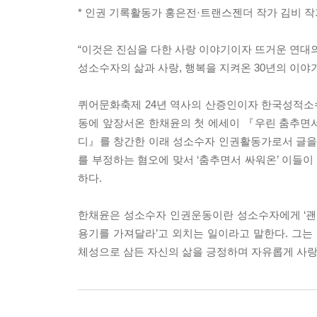
* 인권 기록활동가 홍은전·트랜스젠더 작가 김비 작
“이것은 진심을 다한 사랑 이야기이자 뜨거운 연대의
성소수자의 삶과 사랑, 행복을 지켜온 30년의 이야
퀴어문화축제 24년 역사의 산증인이자 한국성적
동에 앞장서온 한채윤의 첫 에세이 『우린 춤추면서
디』를 창간한 이래 성소수자 인권활동가로서 글을 
를 부정하는 혐오에 맞서 ‘춤추면서 싸워온’ 이들
하다.
한채윤은 성소수자 인권운동이란 성소수자에게 ‘괜찮
용기를 가져달라’고 외치는 일이라고 말한다. 그
체성으로 삼든 자신의 삶을 긍정하며 자유롭게 사랑할