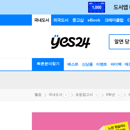
국내도서
외국도서
중고샵
eBook
크레마클럽
C
빠른분야찾기
베스트
신상품
이벤트
바이백
매
웰컴
국내도서
초등참고서
4학년