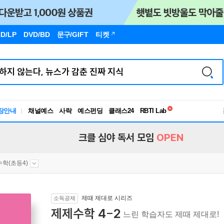
D/LP
DVD/BD
문구
/GIFT
티켓
독서유형검사
RBTI Lab
장안내
채널예스
사락
예스펀딩
클래스24
독서유형검사
크클 심야 독서 모임
OPEN
수학(초등4)
제때 제대로 시리즈
소득공제
제제수학 4-2
느린 학습자도 제때 제대로!