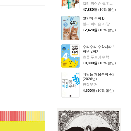
켈리 피어슨 글/강미선,조은영 역
47,880
원
(10% 할인)
고양이 수학 D
켈리 피어슨 저/강미선,조은영 역
12,420
원
(10% 할인)
수리수리 수학나라 4
학년 2학기
초등 푸르넷 수학 편집팀 저
10,800
원
(10% 할인)
디딤돌 채움수학 4-2
(2026년)
편집부 저
4,500
원
(10% 할인)