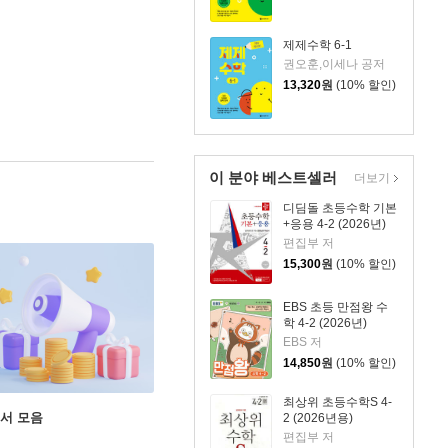
제제수학 6-1
권오훈,이세나 공저
13,320
원
(10% 할인)
이 분야 베스트셀러
더보기
디딤돌 초등수학 기본
+응용 4-2 (2026년)
편집부 저
15,300
원
(10% 할인)
EBS 초등 만점왕 수
학 4-2 (2026년)
EBS 저
14,850
원
(10% 할인)
최상위 초등수학S 4-
도서 모음
2 (2026년용)
편집부 저