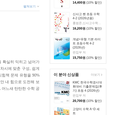
14,400
원
(10% 할인)
펼쳐보기
신사고 쎈 초등 수학
4-2 (2026년용)
홍범준,신사고수학콘텐츠연구회 공저
16,200
원
(10% 할인)
개념+유형 기본 라이
트 초등수학 4-2
(2026년)
편집부 저
15,750
원
(10% 할인)
을 확실히 익히고 넘어가
차시에 맞춘 구성, 쉽게
이 분야 신상품
익힘책 문제 유형을 90%
더보기
안 내 힘으로 도전해 보
KMC 한국수학경시대
회대비 기출문제집(후
 어느새 탄탄한 수학 공
기) 초등 4 (2026년)
편집부 저
20,700
원
(10% 할인)
고양이 수학 A~D 세
트