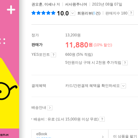
권오훈
,
이세나
저
서사원주니어
2023년 08월 07일
10.0
회원리뷰(
6
건)
판매지수 180
정가
13,200원
11,880
원
판매가
(10% 할인)
YES포인트
660원 (5% 적립)
5만원이상 구매 시 2천원 추가적립
결제혜택
카드/간편결제 혜택을 확인하세요
배송안내
배송비 : 유료 (도서 15,000원 이상 무료)
eBook
이 상품을 팔기