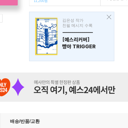
11,200원
김은성 작가
친필 메시지 수록
---------------
[예스리커버]
빵야 TRIGGER
배송/반품/교환