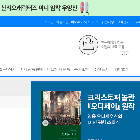
로그인
회원가입
마이페이지
카트
주문/배송
고객센터
Gl
젊은 작가
예사단독판매
이달의사은품
특가할인
추천도서
대량/법인