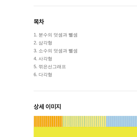
목차
1. 분수의 덧셈과 뺄셈
2. 삼각형
3. 소수의 덧셈과 뺄셈
4. 사각형
5. 꺾은선그래프
6. 다각형
상세 이미지