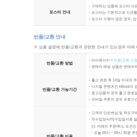
구매하신 상품에 포스터 사은
포스터 안내
포스터는 기본적으로 지관통에
포스터 수량이 많은 경우, 
반품/교환 안내
※ 상품 설명에 반품/교환과 관련한 안내가 있는경우 아래 
마이페이지 >
반품/교환 신청
반품/교환 방법
판매자 배송 상품은 판매자와
출고 완료 후 10일 이내의 
디지털 콘텐츠인 eBook의 
반품/교환 가능기간
중고상품의 경우 출고 완료일
모바일 쿠폰의 경우 유효기간(
고객의 단순변심 및 착오구
직수입양서/직수입일서중 일
단, 아래의 주문/취소 조건인
오늘 00시 ~ 06시 30분 
반품/교환 비용