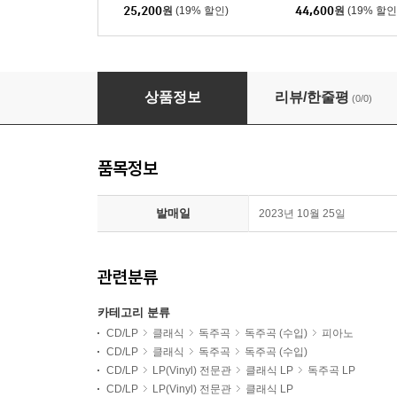
25,200
원
(19% 할인)
44,600
원
(19% 할인
Vikingur Olafsson 바흐: 골드베르크 변주곡 (Bach:
상품정보
리뷰/한줄평
(0/0)
품목정보
발매일
2023년 10월 25일
관련분류
카테고리 분류
CD/LP
클래식
독주곡
독주곡 (수입)
피아노
CD/LP
클래식
독주곡
독주곡 (수입)
CD/LP
LP(Vinyl) 전문관
클래식 LP
독주곡 LP
CD/LP
LP(Vinyl) 전문관
클래식 LP