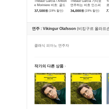
Thibaut Garcia / Antion
Thibaut Garcia 기타로
Y
e Moriniere 바흐: 골드
연주하는 바흐 인스퍼
로
베르크 변주곡 (Bach:
레이션 (Bach Inspiratio
p
37,500
원
(19% 할인)
34,000
원
(19% 할인)
7
Goldberg Variations) [S
ns) [UHQCD]
러
ACD Hybrid]
연주 :
Vikingur Olafsson
(비킹구르 올라프손
클래식 피아노 연주자
작가의 다른 상품