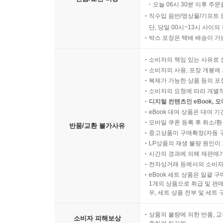
오늘 06시 30분 이후 주문
직수입 음반/영상물/기프트 
단, 당일 00시~13시 사이
박스 포장은 택배 배송이 가
소비자의 책임 있는 사유로 
소비자의 사용, 포장 개봉에 
복제가 가능한 상품 등의 포장을 
소비자의 요청에 따라 개별
디지털 컨텐츠인 eBook, 
eBook 대여 상품은 대여 기
모바일 쿠폰 등록 후 취소/환
반품/교환 불가사유
중고상품이 구매확정(자동 
LP상품의 재생 불량 원인이 기
시간의 경과에 의해 재판매가
전자상거래 등에서의 소비자
eBook 세트 상품은 일괄 
1개의 상품으로 취급 및 판매
우, 세트 상품 전부 및 세트
상품의 불량에 의한 반품, 교
소비자 피해보상