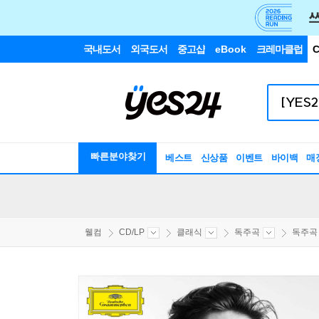
국내도서
외국도서
중고샵
eBook
크레마클럽
C
빠른분야찾기
베스트
신상품
이벤트
바이백
매
웰컴
CD/LP
클래식
독주곡
독주곡 