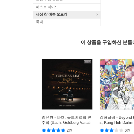
퍼스트 라이드
세상 참 예쁜 오드리
룩백
이 상품을 구입하신 분
임윤찬 - 바흐: 골드베르크 변
강허달림 - Beyond t
주곡 (Bach: Goldberg Variati
s, Kang Huh Darlim
ons)
2건
6건