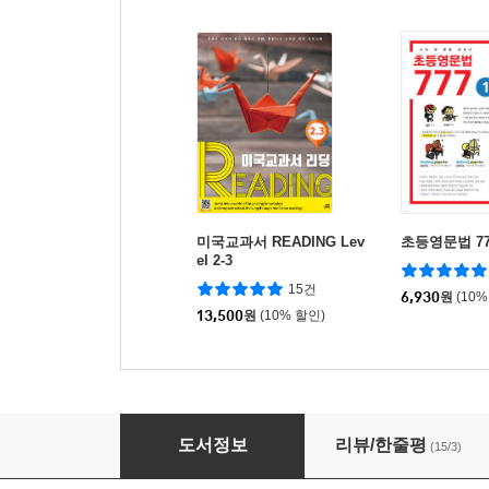
미국교과서 READING Lev
초등영문법 77
el 2-3
15건
6,930
원
(10%
13,500
원
(10% 할인)
미국교과서 READING Level 1-2
도서정보
리뷰/한줄평
(15/3)