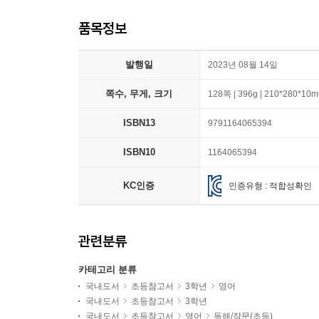
품목정보
발행일
2023년 08월 14일
쪽수, 무게, 크기
128쪽 | 396g | 210*280*10
ISBN13
9791164065394
ISBN10
1164065394
KC인증
인증유형 : 적합성확인
관련분류
카테고리 분류
국내도서
초등참고서
3학년
영어
국내도서
초등참고서
3학년
국내도서
초등참고서
영어
독해/작문(초등)