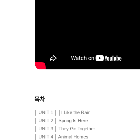
목차
│ UNIT 1 │ │I Like the Rain
│ UNIT 2 │ Spring Is Here
│ UNIT 3 │ They Go Together
│ UNIT 4 │ Animal Homes