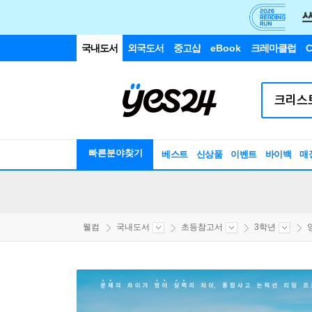
국내도서
외국도서
중고샵
eBook
크레마클럽
C
빠른분야찾기
베스트
신상품
이벤트
바이백
매
웰컴
국내도서
초등참고서
3학년