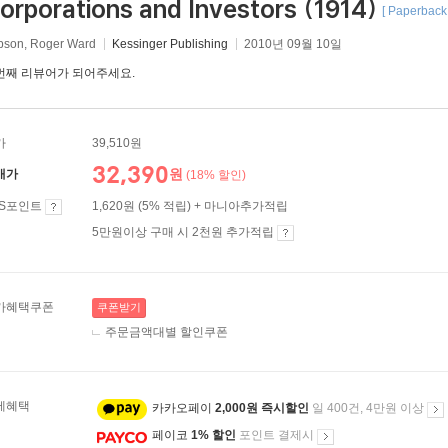
orporations and Investors (1914)
[ Paperback 
bson, Roger Ward
Kessinger Publishing
2010년 09월 10일
번째 리뷰어가 되어주세요.
가
39,510원
32,390
원
매가
(18% 할인)
ES포인트
1,620원 (5% 적립) + 마니아추가적립
5만원이상 구매 시 2천원 추가적립
가혜택쿠폰
쿠폰받기
주문금액대별 할인쿠폰
제혜택
카카오페이
2,000원 즉시할인
일 400건, 4만원 이상
페이코
1% 할인
포인트 결제시