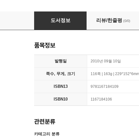
The Future Method of Investing Money: Econ
도서정보
리뷰/한줄평
(0/0)
품목정보
발행일
2010년 09월 10일
쪽수, 무게, 크기
116쪽 | 163g | 229*152*6m
ISBN13
9781167184109
ISBN10
1167184106
관련분류
카테고리 분류