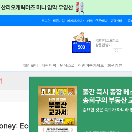
로그인
회원가입
마이페이지
카트
주문/배송
고객센터
Gl
해리포터
캐릭터북
원작소설
어린이특가세트
회원리뷰
기
oney: Economic Facts for