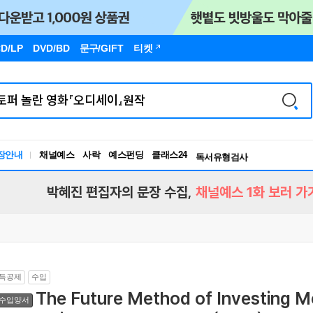
D/LP
DVD/BD
문구
/GIFT
티켓
장안내
채널예스
사락
예스펀딩
클래스24
독서유형검사
RBTI Lab
독서유형검사
박혜진 편집자의 문장 수집,
채널예스 1화 보러 가
득공제
수입
The Future Method of Investing M
수입양서