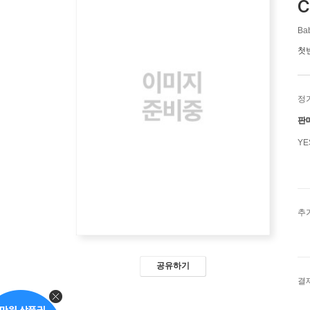
C
Ba
첫
정
판
Y
추
공유하기
결