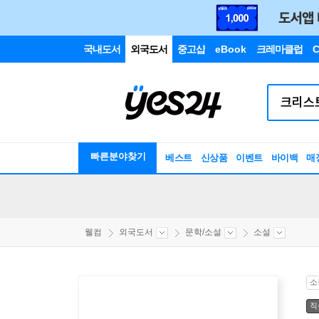
국내도서
외국도서
중고샵
eBook
크레마클럽
C
빠른분야찾기
베스트
신상품
이벤트
바이백
매
웰컴
외국도서
문학/소설
소설
소
직