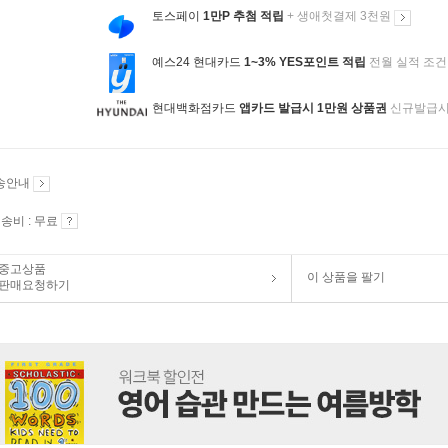
토스페이
1만P 추첨 적립
+ 생애첫결제 3천원
예스24 현대카드
1~3% YES포인트 적립
전월 실적 조건
현대백화점카드
앱카드 발급시 1만원 상품권
신규발급
송안내
송비 : 무료
중고상품
이 상품을 팔기
판매요청하기