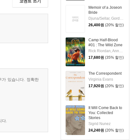
코멘트 쓰기
Memoir of a Joseon
Bride
Djuna/Sellar, Gord(TRN)
26,400
원
(20% 할인)
Camp Half-Blood
#01 : The Wild Zone
Rick Riordan, Annabelle Oh
17,680
원
(35% 할인)
The Correspondent
우가 있습니다. 정확한
Virginia Evans
17,920
원
(20% 할인)
It Will Come Back to
You: Collected
Stories
니다.
Sigrid Nunez
24,240
원
(20% 할인)