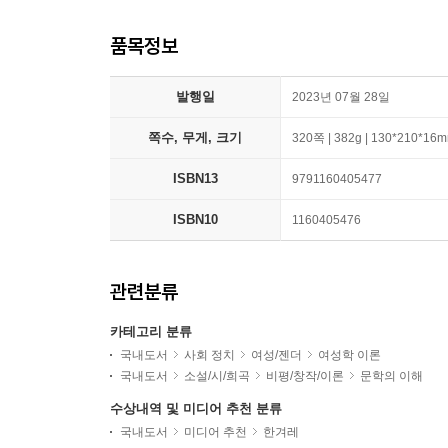
품목정보
발행일
2023년 07월 28일
쪽수, 무게, 크기
320쪽 | 382g | 130*210*16
ISBN13
9791160405477
ISBN10
1160405476
관련분류
카테고리 분류
국내도서
사회 정치
여성/젠더
여성학 이론
국내도서
소설/시/희곡
비평/창작/이론
문학의 이해
수상내역 및 미디어 추천 분류
국내도서
미디어 추천
한겨레