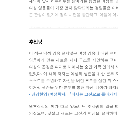
제약에 맞서 하루하루를 살아가는 평범한 여성들, 
이 소설은, 현대를 살아가는 우리에게는 가부장제
여성 영웅들이 가장 먼저 맞닥뜨리는 걸림돌은 아버지
이라도 남성의 변덕에 의해 내쳐질 수 있는지를 노
큰 관심이 없기에 딸의 시련을 방관하고, 아들이 
--- p.144
『장화홍련전』과 『콩쥐팥쥐전』은 사악한 계모가 
사랑하는 두 사람과 그를 가로막는 권력자란 시대를
위협적인 존재는 ‘사악한 계모’가 아니라 ‘무관심한
녀였다. 하지만 이를 기록한 사대부들은 안생의 
추천평
사이에 생긴 갈등을, 자신이 신경 쓸 필요 없는
비는 물건이나 다름없고, 양반이 제 소유물인 노비에
더럽혔다는 누명을 쓰자 딸을 살해하는 것을 묵인
… 한낱 여성 노비의 절개를 칭송하기 위해 권력자인
이 책은 남성 영웅 못지않은 여성 영웅에 대한 책이
이렇듯 딸의 고난에 무관심했던 아버지들, 그리고 
편 앞에서 서러운 눈물만을 흘리고 조용히 사라질 
영웅에게 맞는 새로운 서사 구조를 제안하는 책이
자’로 만들어버렸다.
여성의 곤경은 여자로 태어나는 순간 가족 안에서 시
성장한 여성 주인공들은 이제 결혼이라는 또 다른
--- p.202
없었다. 이 책의 저자는 여성의 생존을 위한 분
시부모의 인정을 받지 못하는 결혼을 하면서 온갖 
스스로를 구원하고 자신을 버린 부모를 살린 뒤 스스
머무르고, 여기서 비롯된 오해 때문에 다른 남자를
『박씨전』에서 박씨의 대척점에 선 인물은 후금의 
이처럼 생존을 위한 분투를 통해 자신, 나아가 타자
선녀라 해도 시부모에게 인정받지 못한다면 시집살이란
영웅이고, 후금의 승리는 호귀비의 전략 때문이었다
- 권김현영 (여성학자, 『다시는 그전으로 돌아가
싸우는 계화나, 호귀비의 측근으로 검술 솜씨가 뛰
이런 극단적인 경우가 아니어도 조선의 며느리들이 
다. 그들의 후계자는 아들이나 소년이 아닌, 자신보
왕후장상의 씨가 따로 있느냐던 옛사람의 말을 따
보면, 시부모와 시누이를 모시느라 “아홉 솥에 불
나란히 할 수 있는 여성 인물을 유일한 주인공으로 삼
되짚으며, 낯설고 새로운 고전의 핵심을 묘파하며 
격려는커녕 사소한 실수 하나에도 불호령이 떨어지기