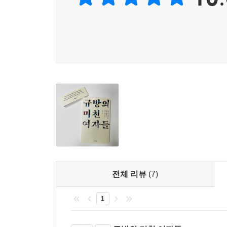
의 배우자가 되는 남성들은 그런 이적을 보이지 않
필마로 적을 쓰러뜨리고, 집안에 팔진도를 구축하는
하지만 이렇게만 해석하기에는 『박씨전』의 서사가
간 대접이라도 받을 수 있다. … 『홍계월전』은 
호귀비다. 그리고 박씨와 호귀비는 각각 계화와 기
는데, 하물며 평범한 보통 여자들이 겪는 현실의 
영웅이 아니라 그를 적대하는 다른 여성 영웅과 그
--- pp.276~277
대체한 명예남성의 성공담이 아니라 ‘명예남성이길 거
당대의 여성 독자들이 『방한림전』을 통해 여성과
『방한림전』은 오늘날에도 논쟁적인 동성혼이라는
성적인 열정 없이도 서로에게 애정과 그리움을 품고 
방관주는 어릴 때부터 남장하고 사회에 진출해 열
지 않은 가족공동체의 모습을 찾아볼 수 있다. 국가
한다”는 불만 때문에 비혼을 선언했던 영혜빙은 
들어주기 위한 혼인이 아니라, 가부장제를 정면으
입양한 아이를 훌륭하게 키우면서 행복한 결혼생
당연한 권리로서 선택할 수 있어야 하지만 아직 
대안가족의 꿈을, 성리학적 질서가 지배하던 조선시
『방한림전』은 이미 앞질러 꿈꾸고 있었다.
우리가 ‘규방의 미친 여자들’이다
--- p.310
전체 리뷰
(7)
우리 고전 속 여성 영웅들에게 가장 위협적인 적
1
몰아넣은 외적은 쉽게 물리치지만, ‘여자답게 결
결혼을 한 뒤에는 시어머니의 괴롭힘에 시달리고, 