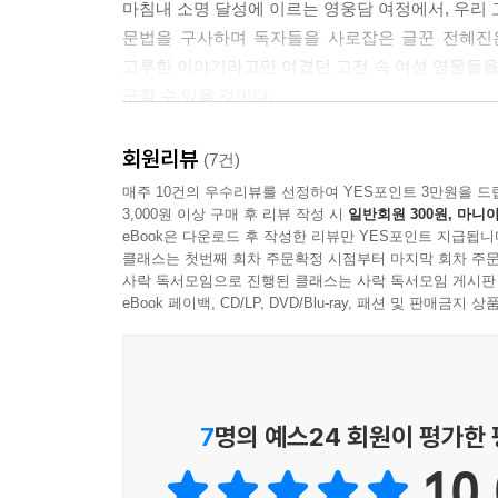
게 보여주며 여성 영웅들에 대한 다양한 가능성을 
마침내 소명 달성에 이르는 영웅담 여정에서, 우리 
보는 사이 여자들은 제사 음식을 준비”(163쪽)해
--- pp.259~260
문법을 구사하며 독자들을 사로잡은 글꾼 전혜진은
고루한 이야기라고만 여겼던 고전 속 여성 영웅들을 
가부장제를 교란하고 전복하는 상상력
직접 세상으로 나갈 수 없는 이들에게 현실세계에 
구할 수 있을 것이다.
호귀비는 각각 여성의 옷을 입고 내당과 구중궁궐에
- 박서련 (작가, 『체공녀 강주룡』,『나, 나, 마들
그러나 우리의 여성 주인공들은 가부장제가 설치
현실적으로 여성이 사회에 참여할 수 없었기 때문에
회원리뷰
(7건)
주인공 운영이 꺼내든 무기는 사랑이다. 성리학
성 대리인을 내세우게 했던 것이다.
매주 10건의 우수리뷰를 선정하여 YES포인트 3만원을 드
권력자의 소유물로 여겨져 다른 남자와의 사랑이 
3,000원 이상 구매 후 리뷰 작성 시
일반회원 300원, 마니아
사랑에 목숨을 건다. 둘의 사랑을 가로막았던 
eBook은 다운로드 후 작성한 리뷰만 YES포인트 지급됩니
하지만 남장을 한 여성들은 남성 대리인을 슈퍼로봇처
“마침내는 사랑이, 인간됨이 엄혹한 권력을 이겼음을 
클래스는 첫번째 회차 주문확정 시점부터 마지막 회차 주문
질을 갖추고 있지만 여자로 태어나, 시대의 한계로 남
사락 독서모임으로 진행된 클래스는 사락 독서모임 게시판
세상에 나온다. 이들에게 남성의 옷은 단순한 옷이 
eBook 페이백, CD/LP, DVD/Blu-ray, 패션 및 판매금
여성으로서 늘 부딪히는 ‘유리천장’을 뚫기 위해 남
은 이 영웅이 실은 여자라는 것을 눈치채지 못한다.
주인공은 전통적으로 남성의 영역으로 여겨지던 무
--- pp.263~264
벼슬을 얻는다. 이런 이야기는 때론 여성 영웅들
우리에게 친숙한 『박씨전』도 그렇다. 처음에는 
이야기 속에서야 선녀나 용왕의 딸 등 신비롭고 고
7
명의 예스24 회원이 평가한
힘입어 마침내 가문에서 인정받는다. 또한 박씨는
으로 신선이나 이인이 아닌, 현실을 살아가는 존재
박씨의 아버지는 등장하지만 박씨의 어머니는 모
장원급제를 해야 하고, 『박씨전』의 박씨가 도술을 
10.
‘아버지의 딸’이다.”(256쪽) 이런 점에서 박씨는