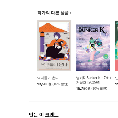
작가의 다른 상품
덕녀들이 온다
벙커K Bunker K : 7호 /
겨울호 [2025년]
13,500
원
(10% 할인)
1
15,750
원
(10% 할인)
만든 이 코멘트