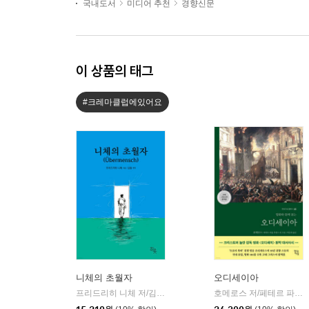
국내도서
미디어 추천
경향신문
이 상품의 태그
#크레마클럽에있어요
니체의 초월자
오디세이아
프리드리히 니체 저/김철 편역
히읏
호메로스 저/페테르 파울 루벤스 그림/박문재 역
|