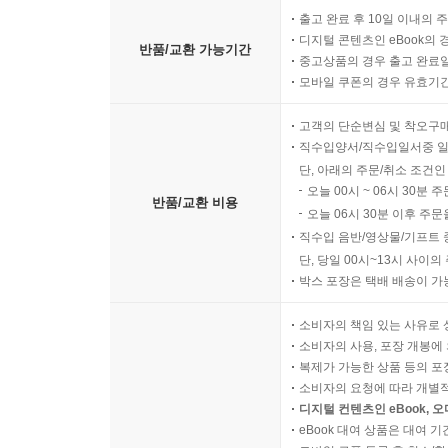
출고 완료 후 10일 이내의 
디지털 콘텐츠인 eBook의 
반품/교환 가능기간
중고상품의 경우 출고 완료일
모바일 쿠폰의 경우 유효기간(
고객의 단순변심 및 착오구
직수입양서/직수입일서중 일
단, 아래의 주문/취소 조건인
오늘 00시 ~ 06시 30분 
반품/교환 비용
오늘 06시 30분 이후 주문
직수입 음반/영상물/기프트 
단, 당일 00시~13시 사이
박스 포장은 택배 배송이 가
소비자의 책임 있는 사유로 
소비자의 사용, 포장 개봉에 
복제가 가능한 상품 등의 포장을 
소비자의 요청에 따라 개별
디지털 컨텐츠인 eBook, 
eBook 대여 상품은 대여 기