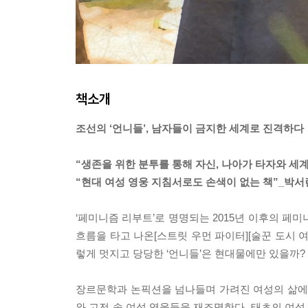
책소개
조선의 ‘언니들’, 남자들이 금지한 세계로 진격하다
“생존을 위한 분투를 통해 자신, 나아가 타자와 세
“현대 여성 영웅 지침서로도 손색이 없는 책”_박서
‘페미니즘 리부트’로 명명되는 2015년 이후의 페
흐름을 타고 나온[스트릿 우먼 파이터][술꾼 도시 
렇게 멋지고 당당한 ‘언니들’은 현대물에만 있을까?
장르문학과 논픽션을 넘나들며 가려진 여성의 삶에 
와 고전 속 여성 영웅들을 재조명한다. 태초의 여성