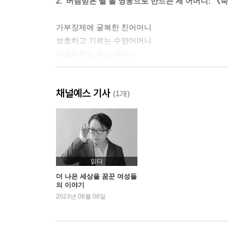
2. ‘버림받은 딸’을 영웅으로 만드는 세 어머니: 《
가부장제에 굴복한 친어머니
보호하고 기르는 수양어머니
이끌어주는 여신 어머니
3. 아버지라는 숙명적 비극
채널예스 기사
(1개)
‘자식 사랑’으로 포장된 무능: 《심청전》
사악한 계모보다 무서운 무관심한 아버지: 《장화
아버지에겐 자식보다 가문이 더 중요했다
4. 결혼, 여성을 구속하는 족쇄가 되다
읽다
더 나은 세상을 꿈꾼 여성들
의 이야기
가부장제가 말살한 여성의 인격: 《사씨남정기》
2023년 08월 08일
하늘의 선녀라도 시부모의 인정 없이는: 《숙영낭
며느리 되기를 강요당한 여성들의 조선판 SNS: 부
틀을 깬 미혼모, 여신이 되다: 〈당금애기〉