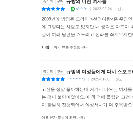
규방의 미친 여자들
종이책
구매
s*****e
2023-08-24
신고
|
|
|
하지만 그들은 무기력하게 순응하기를 거부하고, 
세계로 나아가 여성의 몸으로 장수가 되며, 정상가
2009년에 방영된 드라마 <선덕여왕>은 주연
요구되는 임출육(임신·출산·육아)과 가사노동의 높은
에 그렇다는 사람도 있지만 내 생각은 다르다.
살기 위해 매일 분투를 벌인다. 그렇게 시대의 한계
실이 여러 남편을 거느리고 신라를 좌지우지한다
끊임없이 세계와 불화하며 2023년의 한국 사회를 
13명
이 이 리뷰를 추천합니다.
규방의 여성들에게 다시 스포트
종이책
구매
t********3
2025-01-31
신고
|
|
|
고전을 정말 좋아하는데,거기서 나오는 여자들
는 것이 불만이었어요.이 책 덕에 몰랐던 고전 
이 활발히 진행되어서 여성서사가 더 주목받으
이 리뷰가 도움이 되었나요?