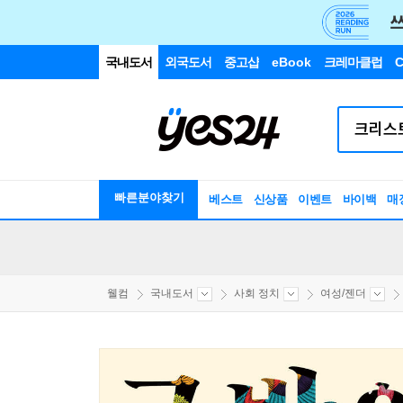
국내도서
외국도서
중고샵
eBook
크레마클럽
C
빠른분야찾기
베스트
신상품
이벤트
바이백
매
웰컴
국내도서
사회 정치
여성/젠더