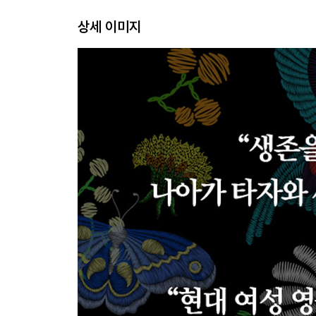
상세 이미지
5. 사랑으로 낡은 세계에 균열을 내다
운명에 도전한 궁녀의 사랑: 《운영전》
계급을 뛰어넘은 사랑의 혁명: 《춘향전》
6. 당나귀 가죽을 벗는 여성들
다시 태어난 소녀의 인생 2회차 모험: 《금방울전》
명예남성이길 거부한 여성 영웅: 《박씨전》
7. ‘유리 천장’을 뚫기 위해 남자가 된 여성들
가부장제의 혼란이 낳은 여성 영웅: 《홍계월전》
나라를 구했지만 가정은 벗어나지 못한 불완전한 
혈연을 뛰어넘은 대안가족을 상상하다: 《방한림전