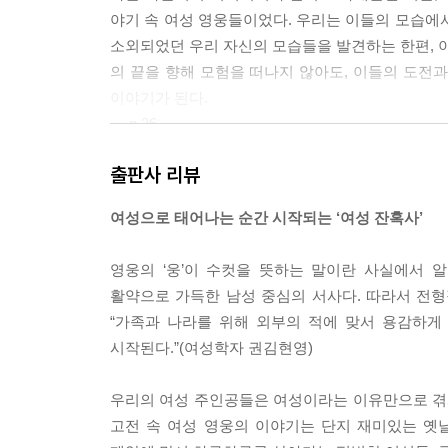
야기 속 여성 영웅들이었다. 우리는 이들의 모습에
소외되었던 우리 자신의 모습들을 발견하는 한편, 이
의 끝을 향해 모험을 떠나지 않아도, 이들의 도전
이야기가 된다.
--- p.26
출판사 리뷰
만약 『장화홍련전』에서 아들인 장쇠에게 더 많은 
수였다면 장화와 홍련은 원귀가 되어 돌아올 수조차
여성으로 태어나는 순간 시작되는 ‘여성 잔혹사’
대상은 오직, 가족이지만 온전한 가족이 아니고 
나 학대를 받는 피해자들에게 공감을 사고 위로가 
영웅의 ‘웅’이 수컷을 뜻하는 말이란 사실에서 알
차별과 학대를 못 본 척하기도 했다. 과거는 물
활약으로 가득한 남성 중심의 서사다. 따라서 전형
공이 학대당하는 홈 드라마를 보는 시청자들은 주인
“가족과 나라를 위해 외부의 적에 맞서 용감하게
--- pp.122~123
시작된다.”(여성학자 권김현영)
결국 마지막에 사정옥은 유연수와 재회해 다시 유씨 
우리의 여성 주인공들은 여성이라는 이유만으로 겪게
에 사정옥이라는 개인은 없다. 가부장제가 생각하
고전 속 여성 영웅의 이야기는 단지 재미있는 옛
씨 가문을 위해 맞추어져 있을 뿐, 자기 자신의 자