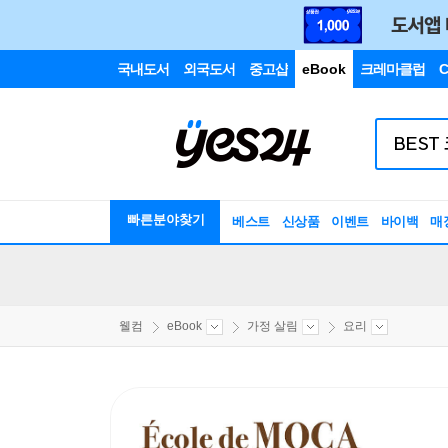
국내도서
외국도서
중고샵
eBook
크레마클럽
C
빠른분야찾기
베스트
신상품
이벤트
바이백
매
웰컴
eBook
가정 살림
요리