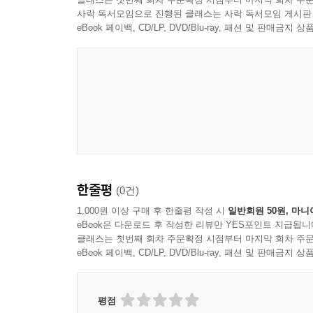
그리고 MOCA Master Chef 수강 대상은
사락 독서모임으로 진행된 클래스는 사락 독서모임 게시판
- 조리를 전공하는 학생들
eBook 페이백, CD/LP, DVD/Blu-ray, 패션 및 판매금
- 호텔, 레스토랑에서 근무하고 있는 조리사들
- 외식 창업을 준비하며 매장 운영 및 경영을 배우고
앞으로 한국조리박물관은 조리인과 상생하며 조리인의
후배는 물론, 조리를 사랑하는 모든 분들의 지속
전합니다. 1편 조리 경영 실무론은 최 수근 교수님, 
HK 전무님이 도와주셨습니다. 이 자리를 빌려 깊
대표이사님과 황 승주 상무님께 감사를 드립니다. 그
한줄평
(0건)
과장 이 상현 배 정민 학예사, 이 동빈 연구원과 
1,000원 이상 구매 후 한줄평 작성 시
일반회원 50원, 마니
eBook은 다운로드 후 작성한 리뷰만 YES포인트 지급됩니
클래스는 첫번째 회차 주문확정 시점부터 마지막 회차 주문
eBook 페이백, CD/LP, DVD/Blu-ray, 패션 및 판매금
평점