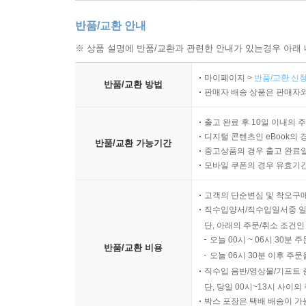
반품/교환 안내
※ 상품 설명에 반품/교환과 관련한 안내가 있는경우 아래 
마이페이지 >
반품/교환 신청
반품/교환 방법
판매자 배송 상품은 판매자와
출고 완료 후 10일 이내의 
디지털 콘텐츠인 eBook의 
반품/교환 가능기간
중고상품의 경우 출고 완료일
모바일 쿠폰의 경우 유효기간(
고객의 단순변심 및 착오구
직수입양서/직수입일서중 일
단, 아래의 주문/취소 조건인
오늘 00시 ~ 06시 30분 
반품/교환 비용
오늘 06시 30분 이후 주문
직수입 음반/영상물/기프트 
단, 당일 00시~13시 사이
박스 포장은 택배 배송이 가