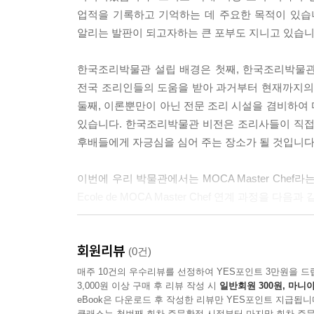
업적을 기록하고 기억하는 데 주요한 목적이 있습
알리는 발판이 되고자하는 큰 포부도 지니고 있습니
한국조리박물관 설립 배경은 첫째, 한국조리박물관
전국 조리인들의 도움을 받아 과거부터 현재까지의 
둘째, 이론뿐만이 아닌 전문 조리 시설을 겸비하여
있습니다. 한국조리박물관 비전은 조리사들이 직접
후배들에게 자긍심을 심어 주는 장소가 될 것입니다
이번에 우리 박물관에서는 MOCA Master Ch
Ecole de MOCA Master Chef 연계 과정
여기에 필요한 지정 교재 개설 목적은
회원리뷰
- 조리사 직무 역할 및 주방 기본 업무에 대하여 알 
(0건)
- 주방 기물과 위생, 식재료에 대하여 이해할 수 있다
매주 10건의 우수리뷰를 선정하여 YES포인트 3만원을 드
3,000원 이상 구매 후 리뷰 작성 시
일반회원 300원, 마니아
- 전문 조리 용어 및 전문 레스토랑 주방 실무에 대하
eBook은 다운로드 후 작성한 리뷰만 YES포인트 지급됩니
- 레스토랑 창업과 전문가로 성장할 수 있게 하는 
클래스는 첫번째 회차 주문확정 시점부터 마지막 회차 주문