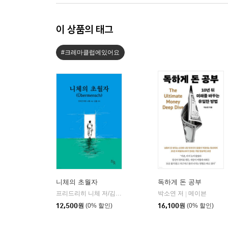
이 상품의 태그
#크레마클럽에있어요
니체의 초월자
독하게 돈 공부
프리드리히 니체 저/김철 편역
히읏
박소연 저
메이븐
|
|
12,500
원
(0% 할인)
16,100
원
(0% 할인)