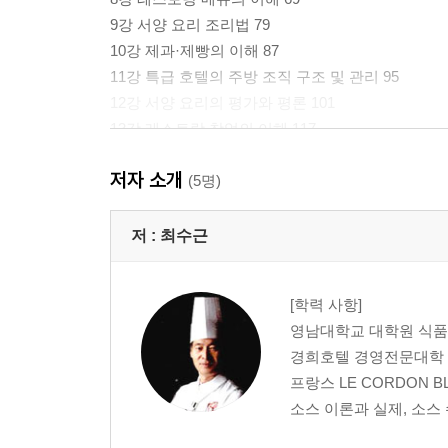
9강 서양 요리 조리법 79
10강 제과·제빵의 이해 87
11강 특급 호텔의 주방 조직 구조 및 관리 95
12강 서양 요리의 평가와 평론 101
13강 레스토랑 창업의 이해 117
14강 셰프 지망생에게 주는 어드바이스 127
저자 소개
부록: 서양 조리 용어 130
(5명)
외식 창업론
저 :
최수근
1강 외식 산업 이해 및 레스토랑 창업의 이해 147
2강 레스토랑의 분류 및 종류 157
[학력 사항]
3강 메뉴 기획 및 분석 165
영남대학교 대학원 식품
4강 사업 계획서 작성과 창업 아이템 선정 173
경희호텔 경영전문대학 
5강 상권 분석 및 입지 분석 183
프랑스 LE CORDON B
6강 부동산 임대 및 인허가 관리 211
소스 이론과 실제, 소스
7강 인적 자원 관리 219
8강 창업 자본 조달 및 재무 관리 227