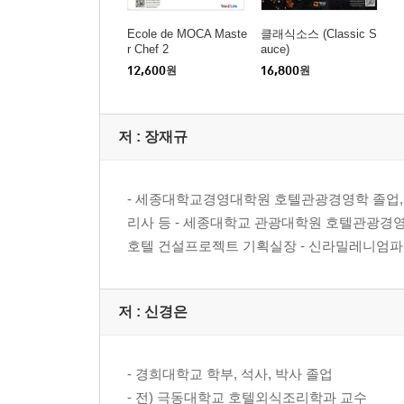
Ecole de MOCA Maste
클래식소스 (Classic S
r Chef 2
auce)
12,600
원
16,800
원
저 :
장재규
- 세종대학교경영대학원 호텔관광경영학 졸업, 
리사 등 - 세종대학교 관광대학원 호텔관광경영학
호텔 건설프로젝트 기획실장 - 신라밀레니엄파크 신
저 :
신경은
- 경희대학교 학부, 석사, 박사 졸업
- 전) 극동대학교 호텔외식조리학과 교수