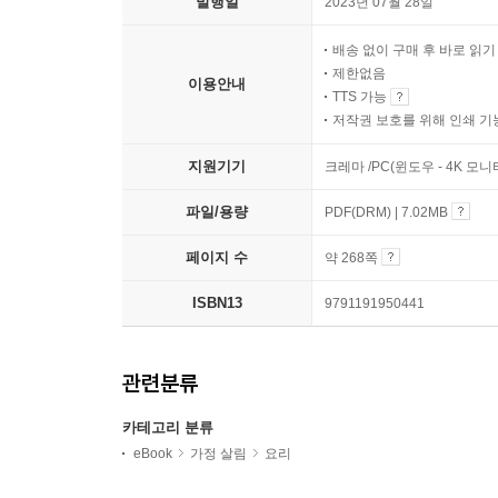
발행일
2023년 07월 28일
배송 없이 구매 후 바로 읽
제한없음
이용안내
TTS 가능
저작권 보호를 위해 인쇄 기
지원기기
크레마 /PC(윈도우 - 4K 모
파일/용량
PDF(DRM) | 7.02MB
페이지 수
약 268쪽
ISBN13
9791191950441
관련분류
카테고리 분류
eBook
가정 살림
요리