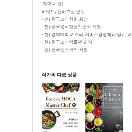
[경력 사항]
9강 레스토랑 마케팅 전략 237
하얏트, 신라호텔 근무
10강 레스토랑 주방 공간 설계 247
- 전) 한국조리학회 회장
11강 외식 프랜차이즈 창업 255
- 전) 한국음식평론가협회 회장
- 현) 경희대학교 조리·서비스경영학과 명예 
- 현) 한국조리박물관 관장
- 현) 한국소스학회 회장
작가의 다른 상품