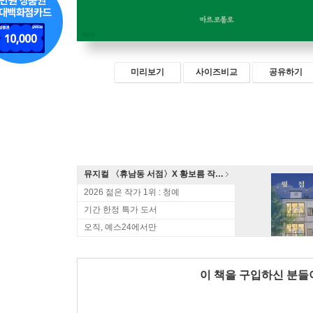
미리보기
사이즈비교
공유하기
뮤지컬 〈휴남동 서점〉X 황보름 작가 북토크
2026 젊은 작가 1위 : 청예
기간 한정 특가 도서
오직, 예스24에서만
이 책을 구입하신 분