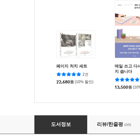
페이지 처치 세트
매일 쓰고 다
지 씁니다
2건
22,680
원
(10% 할인)
13,500
원
(10
소유에 관한 아주 짧은 관심
도서정보
리뷰/한줄평
(0/0)