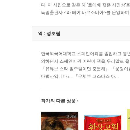
다. 이 시집으로 같은 해 ‘로에베 젊은 시인상’
독립출판사 <라 베야 바르소비아>를 운영하며 시
역 :
성초림
한국외국어대학교 스페인어과를 졸업하고 통번
의하면서 스페인어권 어린이 책을 우리말로 옮기
『유튜브 스타 일주일이면 충분해』 『웅덩이를 
마법사입니다』, 『우체부 코스타스 아...
작가의 다른 상품