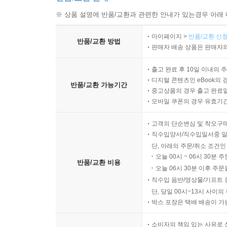
※ 상품 설명에 반품/교환과 관련한 안내가 있는경우 아래 
마이페이지 >
반품/교환 신청
반품/교환 방법
판매자 배송 상품은 판매자와
출고 완료 후 10일 이내의 
디지털 콘텐츠인 eBook의 
반품/교환 가능기간
중고상품의 경우 출고 완료일
모바일 쿠폰의 경우 유효기간(
고객의 단순변심 및 착오구
직수입양서/직수입일서중 일
단, 아래의 주문/취소 조건인
오늘 00시 ~ 06시 30분 
반품/교환 비용
오늘 06시 30분 이후 주문
직수입 음반/영상물/기프트 
단, 당일 00시~13시 사이
박스 포장은 택배 배송이 가
소비자의 책임 있는 사유로 