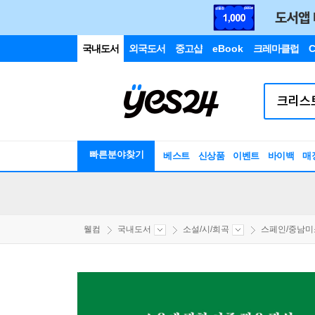
국내도서
외국도서
중고샵
eBook
크레마클럽
C
빠른분야찾기
베스트
신상품
이벤트
바이백
매
웰컴
국내도서
소설/시/희곡
스페인/중남미소