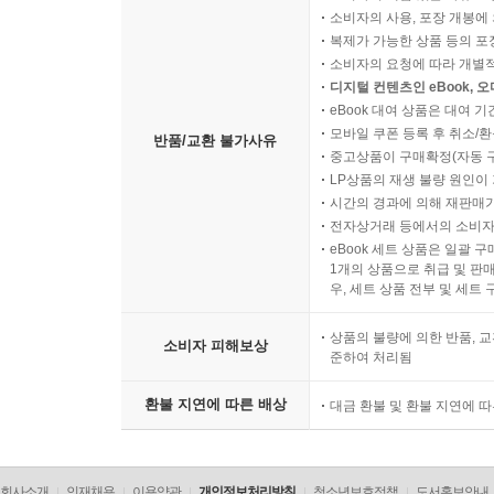
소비자의 사용, 포장 개봉에 
복제가 가능한 상품 등의 포장을 
소비자의 요청에 따라 개별
디지털 컨텐츠인 eBook, 
eBook 대여 상품은 대여 기
모바일 쿠폰 등록 후 취소/환
반품/교환 불가사유
중고상품이 구매확정(자동 
LP상품의 재생 불량 원인이 기
시간의 경과에 의해 재판매가
전자상거래 등에서의 소비자
eBook 세트 상품은 일괄 
1개의 상품으로 취급 및 판매
우, 세트 상품 전부 및 세트
상품의 불량에 의한 반품, 교
소비자 피해보상
준하여 처리됨
환불 지연에 따른 배상
대금 환불 및 환불 지연에 
회사소개
인재채용
이용약관
개인정보처리방침
청소년보호정책
도서홍보안내