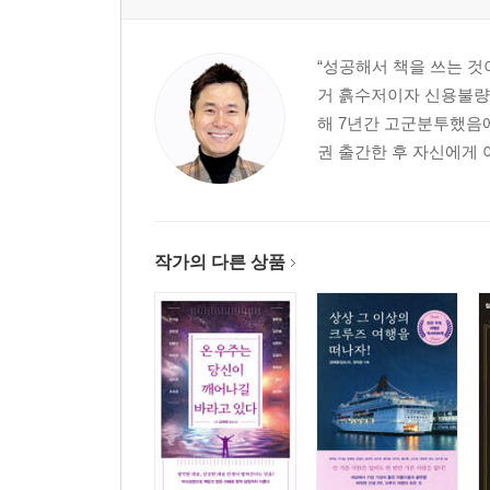
“성공해서 책을 쓰는 것
거 흙수저이자 신용불량자
해 7년간 고군분투했음에
권 출간한 후 자신에게 어
작가의 다른 상품