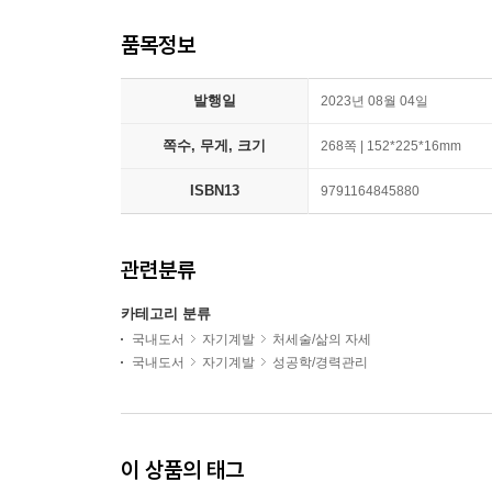
품목정보
발행일
2023년 08월 04일
쪽수, 무게, 크기
268쪽 | 152*225*16mm
ISBN13
9791164845880
관련분류
카테고리 분류
국내도서
자기계발
처세술/삶의 자세
국내도서
자기계발
성공학/경력관리
이 상품의 태그