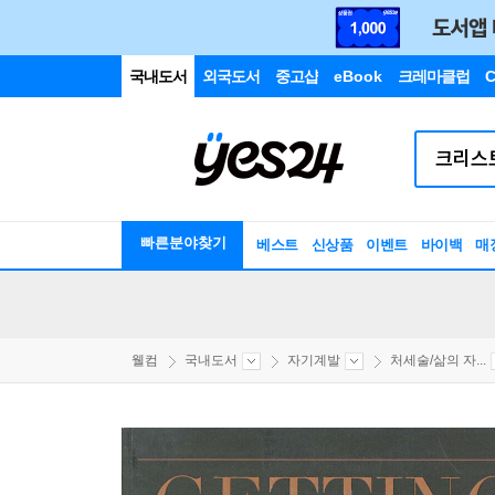
국내도서
외국도서
중고샵
eBook
크레마클럽
C
빠른분야찾기
베스트
신상품
이벤트
바이백
매
웰컴
국내도서
자기계발
처세술/삶의 자...