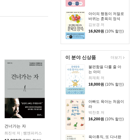
아이의 행동이 저절로
바뀌는 훈육의 정석
김보경 저
16,920
원
(10% 할인)
이 분야 신상품
더보기
불편함을 다룰 줄 아
는 아이
최재희 저
18,000
원
(10% 할인)
아빠도 육아는 처음이
라
박찬호 저
16,200
원
(10% 할인)
건너가는 자
최진석 저
쌤앤파커스
|
육아휴직, 또 다녀왔