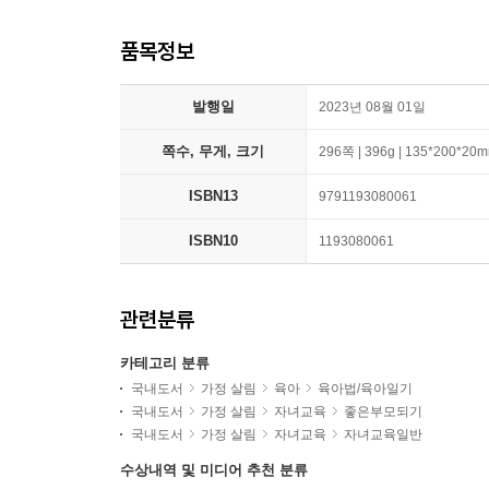
품목정보
발행일
2023년 08월 01일
쪽수, 무게, 크기
296쪽 | 396g | 135*200*20
ISBN13
9791193080061
ISBN10
1193080061
관련분류
카테고리 분류
국내도서
가정 살림
육아
육아법/육아일기
국내도서
가정 살림
자녀교육
좋은부모되기
국내도서
가정 살림
자녀교육
자녀교육일반
수상내역 및 미디어 추천 분류