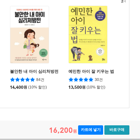
2
/4
불안한 내 아이 심리처방전
예민한 아이 잘 키우는 법
84건
30건
14,400
원
(10% 할인)
13,500
원
(10% 할인)
16,200
카트에 넣기
바로구매
원