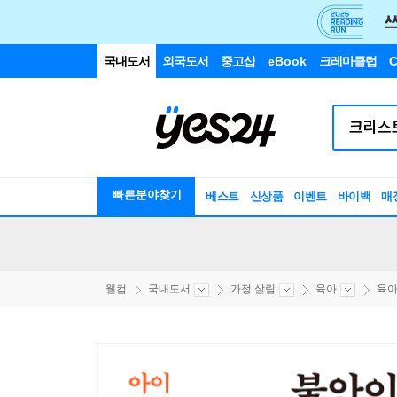
국내도서
외국도서
중고샵
eBook
크레마클럽
C
빠른분야찾기
베스트
신상품
이벤트
바이백
매
웰컴
국내도서
가정 살림
육아
육아