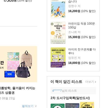
17,820
원
(10% 할인)
습니다
장현수 저
16,200
원
(10% 할인)
어린이집 적응 100문
100답
조나희 저
15,300
원
(10% 할인)
아이의 친구관계를 다
루다
정유진 저
18,000
원
(10% 할인)
이 책이 담긴
리스트
더보기
여름방학, 줄거움이 커지는
d*****7
님의 리스트
퀴즈 상품권
2차 도서구입목록(일반도서)
년 08월 23일
펼쳐보기