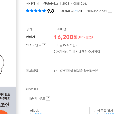
이다랑
저
한빛라이프
2023년 08월 01일
9.8
회원리뷰(
24
건)
판매지수 2,634
정가
18,000원
16,200
원
판매가
(10% 할인)
YES포인트
900원 (5% 적립)
5만원이상 구매 시 2천원 추가적립
결제혜택
카드/간편결제 혜택을 확인하세요
배송안내
배송비 : 무료
eBook
이 상품을 팔기