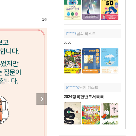
1
/5
l*****7
님의 리스트
ㅈㅈ
b******o
님의 리스트
2024행복한반도서목록