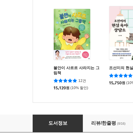
불안이 사르르 사라지는 그
조선미의 현실
림책
12건
15,750
원
(10
15,120
원
(10% 할인)
불안이 많은 아이
도서정보
리뷰/한줄평
(8/16)