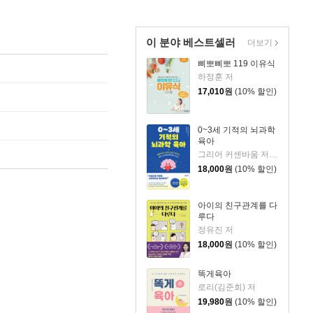
이 분야 베스트셀러
더보기
삐뽀삐뽀 119 이유식
하정훈 저
17,010
원
(10% 할인)
0~3세 기적의 뇌과학
육아
그리어 커센바움 저/이은정 역
18,000
원
(10% 할인)
아이의 친구관계를 다
루다
정유진 저
18,000
원
(10% 할인)
똑게육아
로리(김준희) 저
19,980
원
(10% 할인)