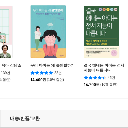
 육아 상담소
우리 아이는 왜 불안할까?
결국 해내는 아이는 정서
지능이 다릅니다
139건
22건
45건
% 할인)
14,400
원
(10% 할인)
16,200
원
(10% 할인)
배송/반품/교환