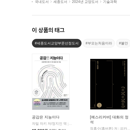
국내도서
세종도서
2024년 교양도서
기술과학
이 상품의 태그
#세종도서교양부문선정도서
#부모는처음이라
#불안
공감은 지능이다
[예스리커버] 대화의 정
석
자밀 자키 저/정지인 역
심심
|
정흥수(흥버튼) 저
피카(FIKA)
|