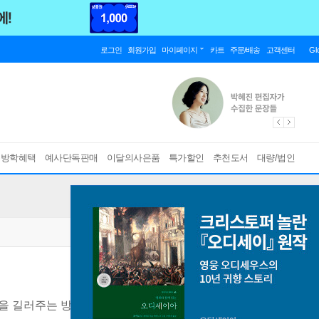
로그인
회원가입
마이페이지
카트
주문/배송
고객센터
Gl
름방학혜택
예사단독판매
이달의사은품
특가할인
추천도서
대량/법인
을 길러주는 방법