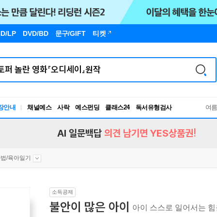
D/LP
DVD/BD
문구
/GIFT
티켓
장안내
채널예스
사락
예스펀딩
클래스24
독서유형검사
여
RBTI Lab
독서유형검사
AI 일문백답
의견 남기면 YES상품권!
법/육아일기
소득공제
불안이 많은 아이
아이 스스로 일어서는 힘