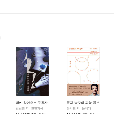
밤에 찾아오는 구원자
문과 남자의 과학 공부
천선란 저
안전가옥
유시민 저
돌베개
|
|