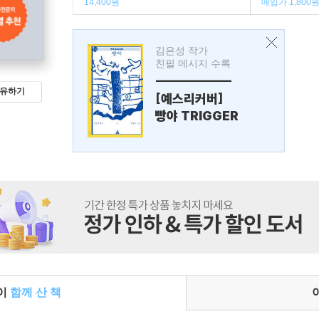
14,400원
매입가 1,800
김은성 작가
친필 메시지 수록
---------------
유하기
[예스리커버]
빵야 TRIGGER
들이
함께 산 책