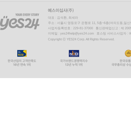
대표 : 김석환, 최세라
주소 : 서울시 영등포구 은행로 11, 5층~6층(여의도동,일신
사업자등록번호 : 229-81-37000 통신판매업신고 : 제 200
이메일 : yes24help@yes24.com 호스팅 서비스사업자 :
Copyright ⓒ YES24 Corp. All Rights Reserved.