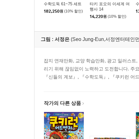
수학도둑 61~75 세트
타키 포오의 이세계 여
수
행사 14
182,250
원
(10% 할인)
1
14,220
원
(10% 할인)
그림 :
서정은
(Seo Jung-Eun,서정엔터테인
잡지 연재만화, 교양 학습만화, 광고 일러스트,
리기 위해 끊임없이 노력하고 도전합니다. 주요 
『신들의 계보』, 『수학도둑』, 『쿠키런 어드
작가의 다른 상품