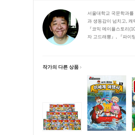
서울대학교 국문학과를 졸
과 생동감이 넘치고, 캐
『코믹 메이플스토리(10
자 고드래뿅』, 『파이팅
작가의 다른 상품