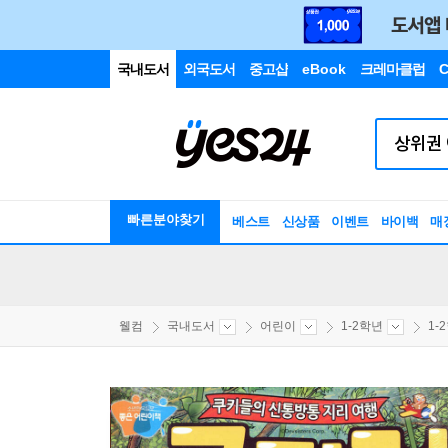
국내도서
외국도서
중고샵
eBook
크레마클럽
C
빠른분야찾기
베스트
신상품
이벤트
바이백
매
웰컴
국내도서
어린이
1-2학년
1-