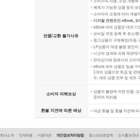
소비자의 사용, 포장 개봉에 
복제가 가능한 상품 등의 포장을 
소비자의 요청에 따라 개별
디지털 컨텐츠인 eBook, 
eBook 대여 상품은 대여 기
모바일 쿠폰 등록 후 취소/환
반품/교환 불가사유
중고상품이 구매확정(자동 
LP상품의 재생 불량 원인이 기
시간의 경과에 의해 재판매가
전자상거래 등에서의 소비자
eBook 세트 상품은 일괄 
1개의 상품으로 취급 및 판매
우, 세트 상품 전부 및 세트
상품의 불량에 의한 반품, 교
소비자 피해보상
준하여 처리됨
환불 지연에 따른 배상
대금 환불 및 환불 지연에 
회사소개
인재채용
이용약관
개인정보처리방침
청소년보호정책
도서홍보안내