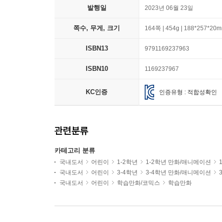
발행일
2023년 06월 23일
쪽수, 무게, 크기
164쪽 | 454g | 188*257*20
ISBN13
9791169237963
ISBN10
1169237967
KC인증
인증유형 : 적합성확인
관련분류
카테고리 분류
국내도서
어린이
1-2학년
1-2학년 만화/애니메이션
국내도서
어린이
3-4학년
3-4학년 만화/애니메이션
국내도서
어린이
학습만화/코믹스
학습만화