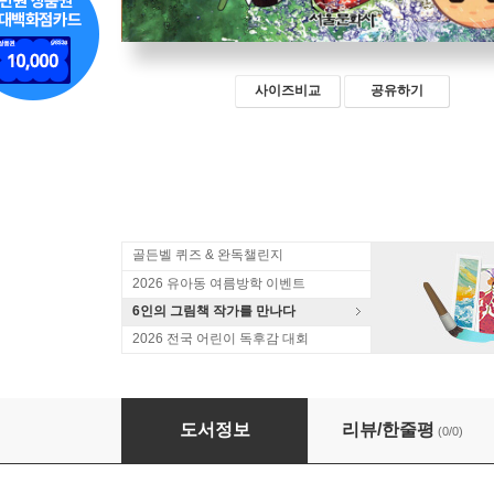
사이즈비교
공유하기
골든벨 퀴즈 & 완독챌린지
2026 유아동 여름방학 이벤트
6인의 그림책 작가를 만나다
2026 전국 어린이 독후감 대회
쿠키런 어드벤처 41 아마존
도서정보
리뷰/한줄평
(0/0)