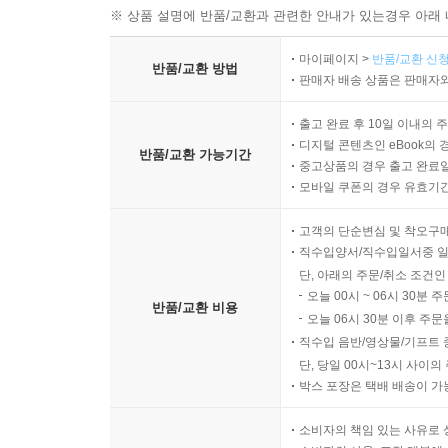
※ 상품 설명에 반품/교환과 관련한 안내가 있는경우 아래 
마이페이지 >
반품/교환 신청
반품/교환 방법
판매자 배송 상품은 판매자와
출고 완료 후 10일 이내의 
디지털 콘텐츠인 eBook의 
반품/교환 가능기간
중고상품의 경우 출고 완료일
모바일 쿠폰의 경우 유효기간(
고객의 단순변심 및 착오구
직수입양서/직수입일서중 일
단, 아래의 주문/취소 조건인
오늘 00시 ~ 06시 30분 
반품/교환 비용
오늘 06시 30분 이후 주문
직수입 음반/영상물/기프트 
단, 당일 00시~13시 사이
박스 포장은 택배 배송이 가
소비자의 책임 있는 사유로 