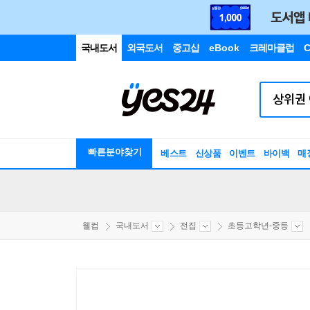
국내도서
외국도서
중고샵
eBook
크레마클럽
C
빠른분야찾기
베스트
신상품
이벤트
바이백
매
웰컴
국내도서
전집
초등고학년-중등