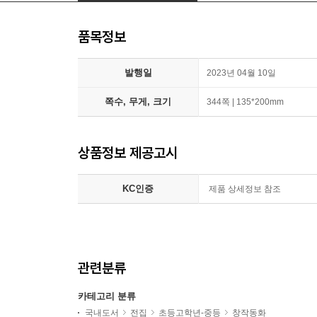
품목정보
발행일
2023년 04월 10일
쪽수, 무게, 크기
344쪽 | 135*200mm
상품정보 제공고시
KC인증
제품 상세정보 참조
관련분류
카테고리 분류
국내도서
전집
초등고학년-중등
창작동화