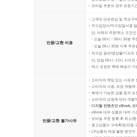
모바일 쿠폰의 경우 유효기간(
고객의 단순변심 및 착오구
직수입양서/직수입일서중 일
단, 아래의 주문/취소 조건인
오늘 00시 ~ 06시 30분 
반품/교환 비용
오늘 06시 30분 이후 주문
직수입 음반/영상물/기프트 
단, 당일 00시~13시 사이
박스 포장은 택배 배송이 가
소비자의 책임 있는 사유로 
소비자의 사용, 포장 개봉에 
복제가 가능한 상품 등의 포장을 
소비자의 요청에 따라 개별
디지털 컨텐츠인 eBook, 
eBook 대여 상품은 대여 기
모바일 쿠폰 등록 후 취소/환
반품/교환 불가사유
중고상품이 구매확정(자동 
LP상품의 재생 불량 원인이 기