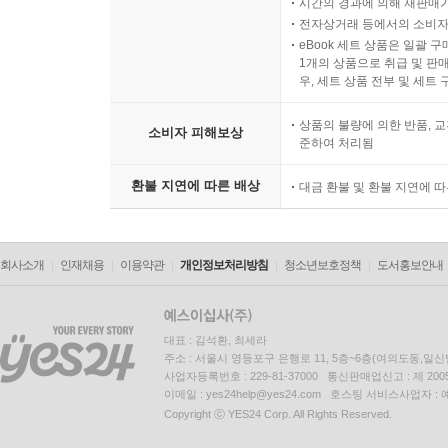
시간의 경과에 의해 재판매가
전자상거래 등에서의 소비자
eBook 세트 상품은 일괄 
1개의 상품으로 취급 및 판매
우, 세트 상품 전부 및 세트
상품의 불량에 의한 반품, 교
소비자 피해보상
준하여 처리됨
환불 지연에 따른 배상
대금 환불 및 환불 지연에 
회사소개
인재채용
이용약관
개인정보처리방침
청소년보호정책
도서홍보안내
대표 : 김석환, 최세라
주소 : 서울시 영등포구 은행로 11, 5층~6층(여의도동,일신
사업자등록번호 : 229-81-37000 통신판매업신고 : 제 200
이메일 : yes24help@yes24.com 호스팅 서비스사업자 :
Copyright ⓒ YES24 Corp. All Rights Reserved.