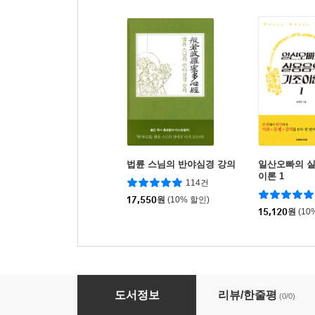
법륜 스님의 반야심경 강의
일산오빠의 
이론 1
114건
17,550
원
(10% 할인)
15,120
원
(10
코드네임 시리즈 1~10권 세트
도서정보
리뷰/한줄평
(0/0)