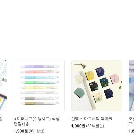
립
e-미래샤프(수능샤프) 색상
인덱스 마그네틱 북마크
오
랜덤배송
프 
1,000
원
(33% 할인)
1,500
원
(0% 할인)
1,