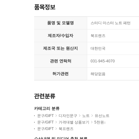
품목정보
품명 및 모델명
스터디 마스터 노트 패턴
제조자/수입자
북프렌즈
제조국 또는 원산지
대한민국
관련 연락처
031-945-4070
허가관련
해당없음
관련분류
카테고리 분류
문구/GIFT
디자인문구
노트
유선노트
문구/GIFT
가격대별 상품보기
5천원↓
문구/GIFT
북프렌즈
수상내역 및 미디어 추천 분류