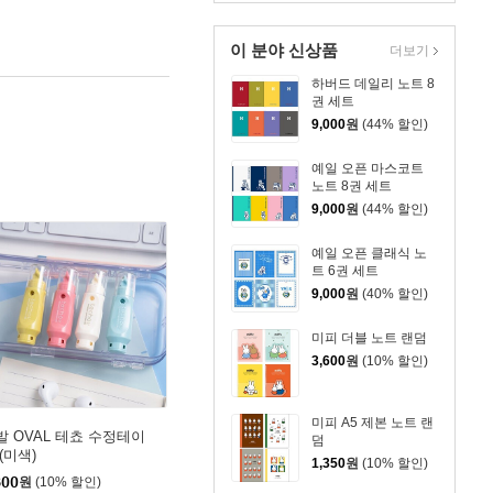
이 분야 신상품
더보기
하버드 데일리 노트 8
권 세트
9,000
원
(44% 할인)
예일 오픈 마스코트
노트 8권 세트
9,000
원
(44% 할인)
예일 오픈 클래식 노
트 6권 세트
9,000
원
(40% 할인)
미피 더블 노트 랜덤
3,600
원
(10% 할인)
미피 A5 제본 노트 랜
발 OVAL 테쵸 수정테이
덤
(미색)
1,350
원
(10% 할인)
800
원
(10% 할인)