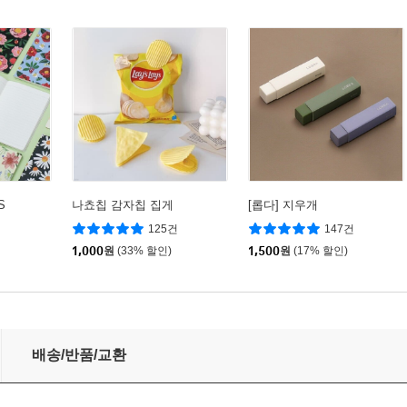
S
나쵸칩 감자칩 집게
[롭다] 지우개
125건
147건
1,000
원
(33% 할인)
1,500
원
(17% 할인)
배송/반품/교환