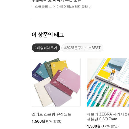
스쿨콜라보
다이어리/스터디플래너
이 상품의 태그
#배송비채우기
#2025문구기프트BEST
엘리트 스프링 유선노트
제브라 ZEBRA 사라사클
젤볼펜 0.3/0.7mm
1,500
원
(0% 할인)
1,500
원
(17% 할인)