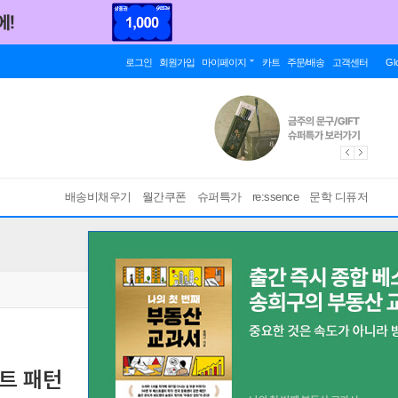
로그인
회원가입
마이페이지
카트
주문/배송
고객센터
Gl
배송비채우기
월간쿠폰
슈퍼특가
re:ssence
문학 디퓨저
트 패턴