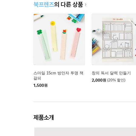
북프렌즈
의 다른 상품
스마일 15cm 방안자 투명 책
창의 독서 달력 만들기
갈피
2,000
원
(20% 할인)
1,500
원
제품소개