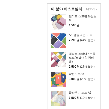
이 분야 베스트셀러
더보기
엘리트 스프링 유선노
트
1,500
원
A5 심플 라인 노트
2,200
원
(44% 할인)
엘리트 스터디 4분류
노트(코넬대학 정리
법)
2,500
원
(17% 할인)
착한노트A5
3,000
원
(23% 할인)
클라우디 노트 A5
3,500
원
(19% 할인)