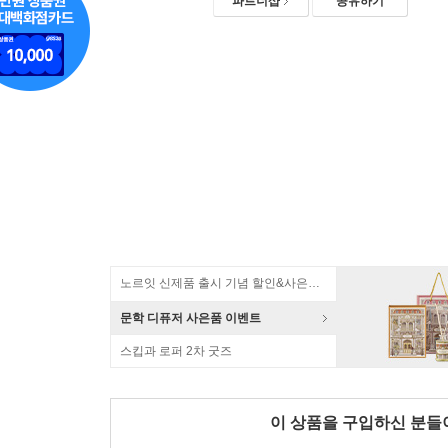
파트너샵
공유하기
노르잇 신제품 출시 기념 할인&사은품 증정!
문학 디퓨저 사은품 이벤트
스킵과 로퍼 2차 굿즈
이 상품을 구입하신 분