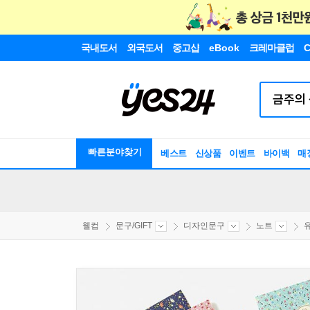
국내도서
외국도서
중고샵
eBook
크레마클럽
C
빠른분야찾기
베스트
신상품
이벤트
바이백
매
웰컴
문구/GIFT
디자인문구
노트