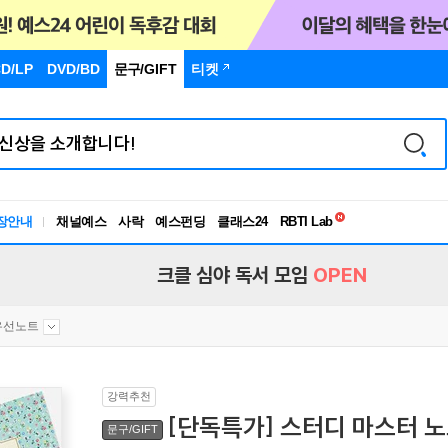
D/LP
DVD/BD
문구
/GIFT
티켓
독서유형검사
RBTI Lab
장안내
채널예스
사락
예스펀딩
클래스24
독서유형검사
크클 심야 독서 모임
OPEN
유선노트
강력추천
[단독특가] 스터디 마스터 노
문구/GIFT