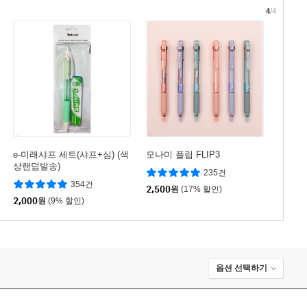
4
/4
e-미래샤프 세트(샤프+심) (색
모나미 플립 FLIP3
상랜덤발송)
235건
354건
2,500
원
(17% 할인)
2,000
원
(9% 할인)
옵션 선택하기