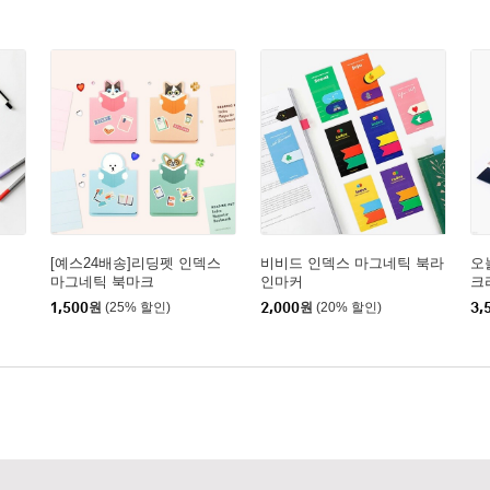
[예스24배송]리딩펫 인덱스
비비드 인덱스 마그네틱 북라
오
마그네틱 북마크
인마커
크
1,500
원
(25% 할인)
2,000
원
(20% 할인)
3,