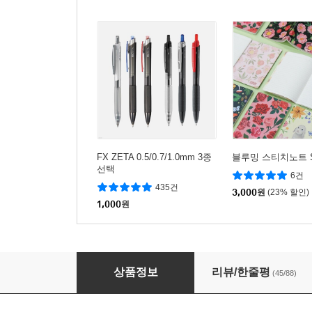
FX ZETA 0.5/0.7/1.0mm 3종
블루밍 스티치노트 
선택
6건
435건
3,000
원
(23% 할인)
1,000
원
[단독특가] 스터디 마스터 노트 패턴
상품정보
리뷰/한줄평
(45/88)