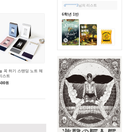
d*******3
님의 리스트
6학년 1반
늘 꼭 하기 스탠딩 노트 체
리스트
500
원