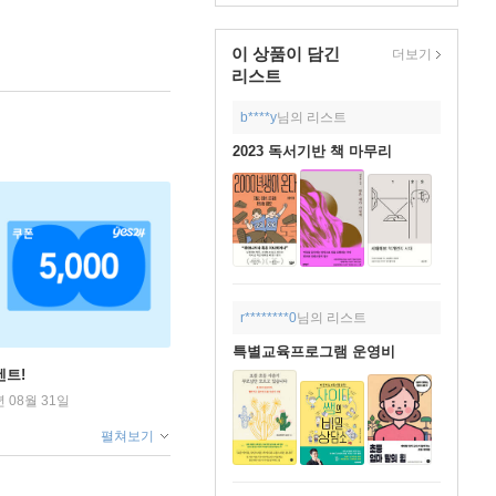
이 상품이 담긴
더보기
리스트
b****y
님의 리스트
2023 독서기반 책 마무리
r********0
님의 리스트
특별교육프로그램 운영비
벤트!
년 08월 31일
펼쳐보기