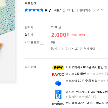
북프렌즈
9.7
회원리뷰(
133
건)
판매지수 6,450
판매가
2,800원
2,000
원
할인가
(29% 할인)
YES포인트
0원
5만원이상 구매 시 2천원 추가적립
결제혜택
카카오페이
2,000원 즉시할인
일
페이코
1% 할인
포인트 결제시
토스페이
1만P 추첨 적립
+ 생애
예스24 현대카드
1~3% YES포
전월 실적 조건 없음
현대백화점카드
앱카드 발급시 1