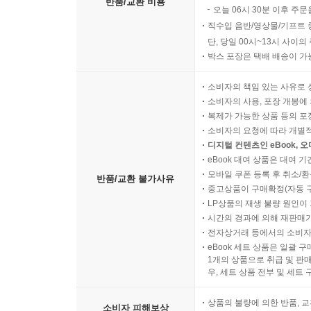
반품/교환 비용
오늘 06시 30분 이후 주문
직수입 음반/영상물/기프트 
단, 당일 00시~13시 사이
박스 포장은 택배 배송이 가
소비자의 책임 있는 사유로 
소비자의 사용, 포장 개봉에 
복제가 가능한 상품 등의 포장을 
소비자의 요청에 따라 개별
디지털 컨텐츠인 eBook, 
eBook 대여 상품은 대여 기
모바일 쿠폰 등록 후 취소/환
반품/교환 불가사유
중고상품이 구매확정(자동 
LP상품의 재생 불량 원인이 기
시간의 경과에 의해 재판매가
전자상거래 등에서의 소비자
eBook 세트 상품은 일괄 
1개의 상품으로 취급 및 판매
우, 세트 상품 전부 및 세트
상품의 불량에 의한 반품, 교
소비자 피해보상