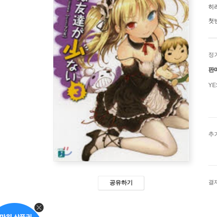
히
첫
정
판
Y
추
결
공유하기