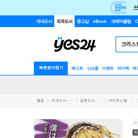
국내도서
외국도서
중고샵
eBook
크레마클럽
C
빠른분야찾기
베스트
신상품
이벤트
바이백
매
웰컴
외국도서
일본도서
라이트노벨
소
직