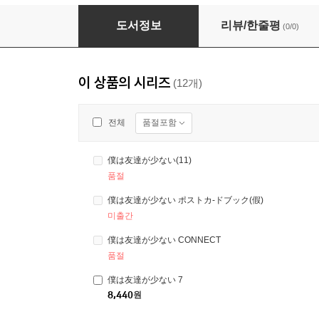
僕は友達が少ない 3
도서정보
리뷰/한줄평
(0/0)
이 상품의 시리즈
(12개)
품절포함
전체
僕は友達が少ない(11)
품절
僕は友達が少ない ポストカ-ドブック(假)
미출간
僕は友達が少ない CONNECT
품절
僕は友達が少ない 7
8,440
원