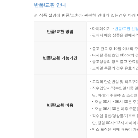
반품/교환 안내
※ 상품 설명에 반품/교환과 관련한 안내가 있는경우 아래 
마이페이지 >
반품/교환 신청
반품/교환 방법
판매자 배송 상품은 판매자와
출고 완료 후 10일 이내의 
디지털 콘텐츠인 eBook의 
반품/교환 가능기간
중고상품의 경우 출고 완료일
모바일 쿠폰의 경우 유효기간(
고객의 단순변심 및 착오구
직수입양서/직수입일서중 일
단, 아래의 주문/취소 조건인
오늘 00시 ~ 06시 30분 
반품/교환 비용
오늘 06시 30분 이후 주문
직수입 음반/영상물/기프트 
단, 당일 00시~13시 사이
박스 포장은 택배 배송이 가