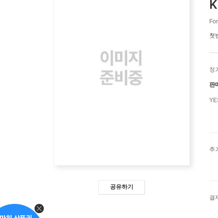
K
For
첫
정
판
Y
추
공유하기
결