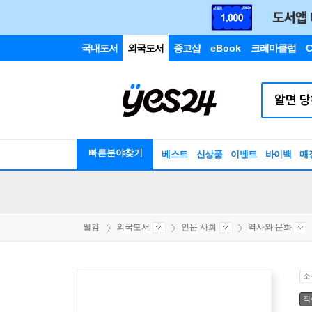
국내도서
외국도서
중고샵
eBook
크레마클럽
C
빠른분야찾기
베스트
신상품
이벤트
바이백
매
웰컴
외국도서
인문 사회
역사와 문화
소
직