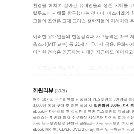
하더라도 자신의 견해를 조금 양보하고 타협하면 
환경을 헤치며 살아간 유대인들의 생존 지혜를 고
격을 서슴지 않는다. 특히 우리나라에서는 많은 정치
탈무드의 지혜를 탐구했다는 것이다. 이스라엘의 
없다.
그들의 조언은 고대 그리스 철학자들의 지혜처럼 추
---「신념과 가치관이 다른 사람과의 토론을 피하라」중에
이러한 유대인들의 현실감각과 사고능력은 마크 저커버
촘스키(MIT 교수) 등 21세기 IT에서 금융, 
이러한 전승은 인공지능 시대인 지금에도 이어지고 
『대한민국 학군지도』,『질문이 있는 식탁, 유
이유이고, 우리가 여전히 탈무드를 읽어야 하는 이
회원리뷰
하루하루 변하는 세상 속에서 기준을 잡고 싶다면?
(30건)
내 아이를 글로벌 인재로 키우고 싶다면?
매주 10건의 우수리뷰를 선정하여 YES포인트 3만원을 드
3,000원 이상 구매 후 리뷰 작성 시
일반회원 300원, 마니아
유대인의 생각훈련에 주목하라
eBook은 다운로드 후 작성한 리뷰만 YES포인트 지급됩니
클래스는 첫번째 회차 주문확정 시점부터 마지막 회차 주문
“경제는 발전시킨 독재자를 어떻게 평가해야 할까?”
사락 독서모임으로 진행된 클래스는 사락 독서모임 게시판
“경제를 이유로 범죄 기업인을 선처해야 한다는 판
eBook 페이백, CD/LP, DVD/Blu-ray, 패션 및 판매금