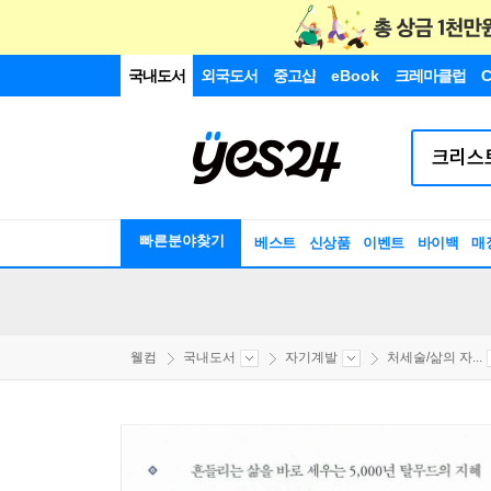
국내도서
외국도서
중고샵
eBook
크레마클럽
C
빠른분야찾기
베스트
신상품
이벤트
바이백
매
웰컴
국내도서
자기계발
처세술/삶의 자...