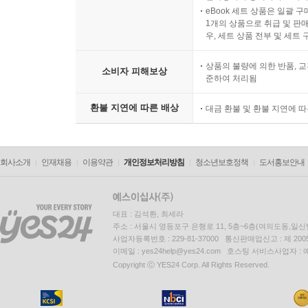
eBook 세트 상품은 일괄 
1개의 상품으로 취급 및 판매
우, 세트 상품 전부 및 세트
상품의 불량에 의한 반품, 교
소비자 피해보상
준하여 처리됨
환불 지연에 따른 배상
대금 환불 및 환불 지연에 
회사소개
인재채용
이용약관
개인정보처리방침
청소년보호정책
도서홍보안내
대표 : 김석환, 최세라
주소 : 서울시 영등포구 은행로 11, 5층~6층(여의도동,일신
사업자등록번호 : 229-81-37000 통신판매업신고 : 제 200
이메일 : yes24help@yes24.com 호스팅 서비스사업자 :
Copyright ⓒ YES24 Corp. All Rights Reserved.