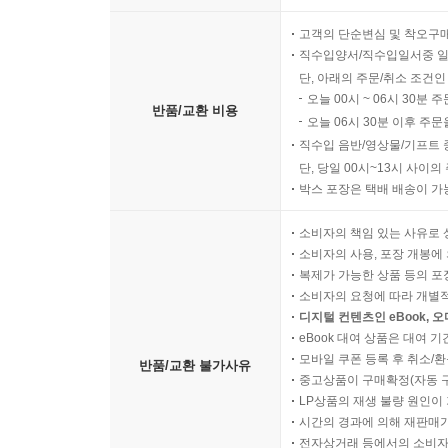
고객의 단순변심 및 착오구
직수입양서/직수입일서중 일
단, 아래의 주문/취소 조건인
오늘 00시 ~ 06시 30분 
반품/교환 비용
오늘 06시 30분 이후 주문
직수입 음반/영상물/기프트 
단, 당일 00시~13시 사이
박스 포장은 택배 배송이 가
소비자의 책임 있는 사유로 
소비자의 사용, 포장 개봉에 
복제가 가능한 상품 등의 포장을 
소비자의 요청에 따라 개별
디지털 컨텐츠인 eBook, 
eBook 대여 상품은 대여 기
모바일 쿠폰 등록 후 취소/환
반품/교환 불가사유
중고상품이 구매확정(자동 
LP상품의 재생 불량 원인이 기
시간의 경과에 의해 재판매가
전자상거래 등에서의 소비자