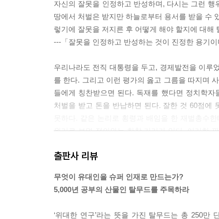
자신의 잘못을 인정하고 반성하며, 다시는 그런 행
땅에서 처벌은 받지만 하늘로부터 용서를 받을 수 있
렇기에 잘못을 저지른 후 어떻게 해야 할지에 대해 
---「잘못을 인정하고 반성하는 것이 진정한 용기
우리나라도 전직 대통령을 두고, 경제발전을 이루
를 한다. 그리고 이런 평가의 옳고 그름을 따지며
들에게 칭찬받으면 된다. 독재를 했다면 정치학자
처벌을 받고 돈을 반납하면 된다. 잘한 것 60점에
못하다. 같은 논리로 횡령과 배임을 한 재벌총수
원리로 보면 정의와는 한참 거리가 있다. 이러한 
나라 경제를 걱정하는 게 아니다.
출판사 리뷰
---「독재자를 어떻게 평가해야 할까?」중에서
무엇이 유대인을 슈퍼 인재로 만드는가?
그런데 많은 경우 우리는 이 신념과 믿음을 대상으
5,000년 공부의 산물인 탈무드를 주목하라
가 여기에 있다. 아무리 ‘끝장토론’을 해도 답이 
설득과 자기주장이다. 생산적 토론이라면 합리적으
‘위대한 연구’라는 뜻을 가진 탈무드는 총 250만 