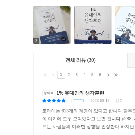
2
2
전체 리뷰
(30)
1
2
3
4
5
6
1% 유대인의 생각훈련
종이책
h******3
2023-08-17
신고
|
|
|
토라에는 613개의 계명이 있다고 합니다 탈무
이 여기에 모두 모여있다고 보면 됩니다 p288
드는 사람들의 이러한 성향을 인정한다 하지만 