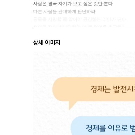
사람은 결국 자기가 보고 싶은 것만 본다
다른 사람을 관대하게 판단하라
동물을 사랑할 줄 알아야 공감하는 리더가 된다
정의와 정의가 부딪치면 더 큰 정의를 추구하라
실행이 결과를 만든다
상세 이미지
PART 02 나를 바꾸는 탈무드식 생각
성장을 위해 시련을 받아들여라
목숨을 걸고 지킬 만한 가치를 찾아라
신념과 가치관이 다른 사람과의 토론을 피하라
작은 실천이 거룩한 삶의 첫걸음이다
하루의 생각이 그날 밤 꿈이 된다
딱 한 번만 더 하면 성공한다
창조적 파괴의 비결은 겸손이다
인생의 의미를 공부할 시간을 떼어 놓아라
배은망덕은 도둑질보다 나쁘다