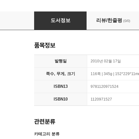
The Future Method Of Investing Money: Econ
도서정보
리뷰/한줄평
(0/0)
품목정보
발행일
2010년 02월 17일
쪽수, 무게, 크기
116쪽 | 345g | 152*229*11
ISBN13
9781120971524
ISBN10
1120971527
관련분류
카테고리 분류