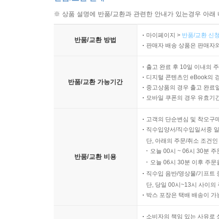
※ 상품 설명에 반품/교환과 관련한 안내가 있는경우 아래 
마이페이지 >
반품/교환 신청
반품/교환 방법
판매자 배송 상품은 판매자와
출고 완료 후 10일 이내의 
디지털 콘텐츠인 eBook의 
반품/교환 가능기간
중고상품의 경우 출고 완료일
모바일 쿠폰의 경우 유효기간(
고객의 단순변심 및 착오구
직수입양서/직수입일서중 일
단, 아래의 주문/취소 조건인
오늘 00시 ~ 06시 30분 
반품/교환 비용
오늘 06시 30분 이후 주문
직수입 음반/영상물/기프트 
단, 당일 00시~13시 사이
박스 포장은 택배 배송이 가
소비자의 책임 있는 사유로 