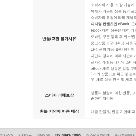
소비자의 사용, 포장 개봉에 
복제가 가능한 상품 등의 포장을 
소비자의 요청에 따라 개별
디지털 컨텐츠인 eBook, 
eBook 대여 상품은 대여 기
모바일 쿠폰 등록 후 취소/환
반품/교환 불가사유
중고상품이 구매확정(자동 
LP상품의 재생 불량 원인이 기
시간의 경과에 의해 재판매가
전자상거래 등에서의 소비자
eBook 세트 상품은 일괄 
1개의 상품으로 취급 및 판매
우, 세트 상품 전부 및 세트
상품의 불량에 의한 반품, 교
소비자 피해보상
준하여 처리됨
환불 지연에 따른 배상
대금 환불 및 환불 지연에 
회사소개
인재채용
이용약관
개인정보처리방침
청소년보호정책
도서홍보안내