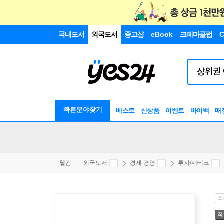
국내도서
외국도서
중고샵
eBook
크레마클럽
C
빠른분야찾기
베스트
신상품
이벤트
바이백
매
웰컴
외국도서
경제 경영
투자/재테크
소
직