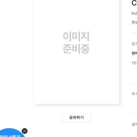
C
Ba
첫
정
판
Y
추
공유하기
결