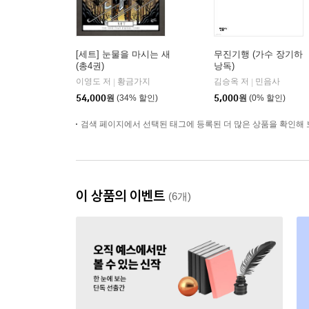
[세트] 눈물을 마시는 새
무진기행 (가수 장기하
(총4권)
낭독)
이영도 저
황금가지
김승옥 저
민음사
|
|
54,000
원
(34% 할인)
5,000
원
(0% 할인)
검색 페이지에서 선택된 태그에 등록된 더 많은 상품을 확인해 
이 상품의 이벤트
(6개)