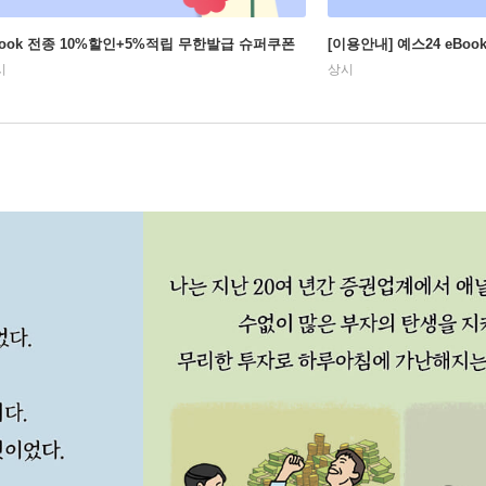
Book 전종 10%할인+5%적립 무한발급 슈퍼쿠폰
[이용안내] 예스24 eBo
시
상시