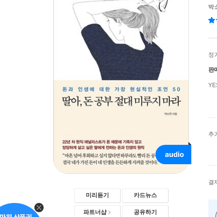
박
정
판
Y
추
결
미리듣기
카드뉴스
파트너샵
공유하기