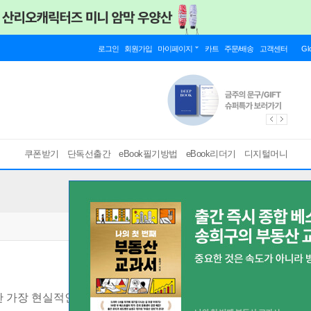
로그인
회원가입
마이페이지
카트
주문/배송
고객센터
Gl
쿠폰받기
단독선출간
eBook필기방법
eBook리더기
디지털머니
 가장 현실적인 조언 50
[ mp3 ]