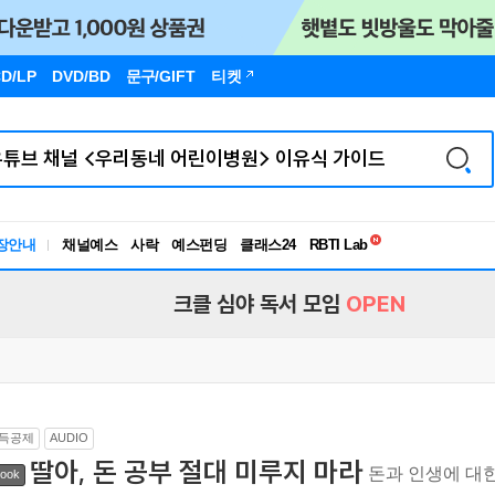
D/LP
DVD/BD
문구
/GIFT
티켓
독서유형검사
RBTI Lab
장안내
채널예스
사락
예스펀딩
클래스24
독서유형검사
크클 심야 독서 모임
OPEN
득공제
AUDIO
딸아, 돈 공부 절대 미루지 마라
돈과 인생에 대한
ook