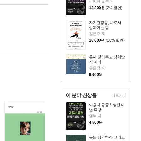
김병연 교수 저
12,800
원
(2% 할인)
자기결정성, 나로서
살아가는 힘
김은주 저
18,000
원
(10% 할인)
혼자 잘해주고 상처받
지 마라
유은정 저
6,000
원
이 분야 신상품
더보기
이용사 공중위생관리
법 특강
엠북 저
4,500
원
듣는 생각하라 그리고