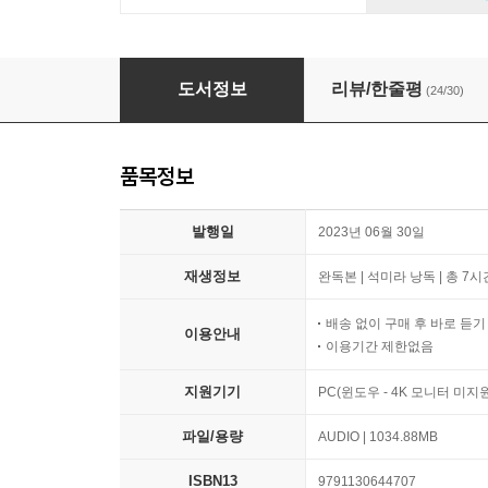
딸아, 돈 공부 절대 미루지 마라
도서정보
리뷰/한줄평
(24/30)
품목정보
발행일
2023년 06월 30일
재생정보
완독본 | 석미라 낭독 | 총 7시
배송 없이 구매 후 바로 듣
이용안내
이용기간 제한없음
지원기기
PC(윈도우 - 4K 모니터 미
파일/용량
AUDIO | 1034.88MB
ISBN13
9791130644707