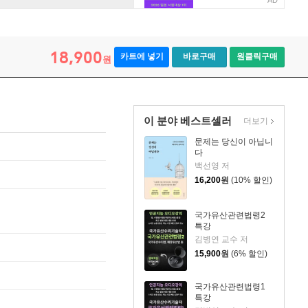
AD
18,900
카트에 넣기
바로구매
원클릭구매
원
이 분야 베스트셀러
더보기
문제는 당신이 아닙니
다
백선영 저
16,200
원
(10% 할인)
국가유산관련법령2
특강
김병연 교수 저
15,900
원
(6% 할인)
국가유산관련법령1
특강