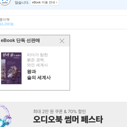
않습니다.
eBook 이용 안내
종이책
16,200원
eBook 단독 선판매
리더가 탐한
붉은 권력,
와인 세계사
왕과
술의 세계사