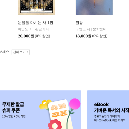
눈물을 마시는 새 1권
절창
이영도 저
황금가지
구병모 저
문학동네
|
|
20,000
원
(0% 할인)
18,000
원
(0% 할인)
보세요.
전체보기