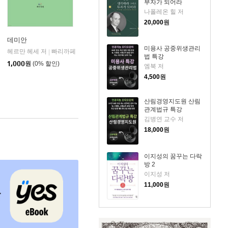
부자가 되어라
나폴레온 힐 저
20,000
원
데미안
미용사 공중위생관리
헤르만 헤세 저
빠리까페
|
법 특강
1,000
원
(0% 할인)
엠북 저
4,500
원
산림경영지도원 산림
관계법규 특강
김병연 교수 저
18,000
원
이지성의 꿈꾸는 다락
방 2
이지성 저
11,000
원