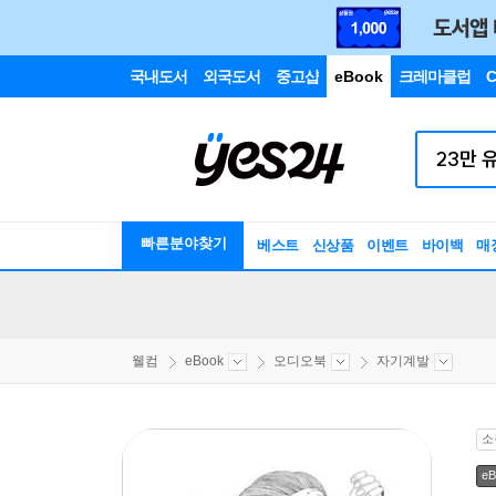
국내도서
외국도서
중고샵
eBook
크레마클럽
C
빠른분야찾기
베스트
신상품
이벤트
바이백
매
웰컴
eBook
오디오북
자기계발
소
eB