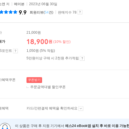
소연
저
메이븐
2023년 06월 30일
9.9
회원리뷰(
54
건)
판매지수 78
가
21,000원
18,900
원
매가
(10% 할인)
ES포인트
1,050원 (5% 적립)
5만원이상 구매 시 2천원 추가적립
가혜택쿠폰
쿠폰받기
주문금액대별 할인쿠폰
제혜택
카드/간편결제 혜택을 확인하세요
이 상품은 구매 후 지원 기기에서
예스24 eBook앱 설치 후 바로 이용 가능