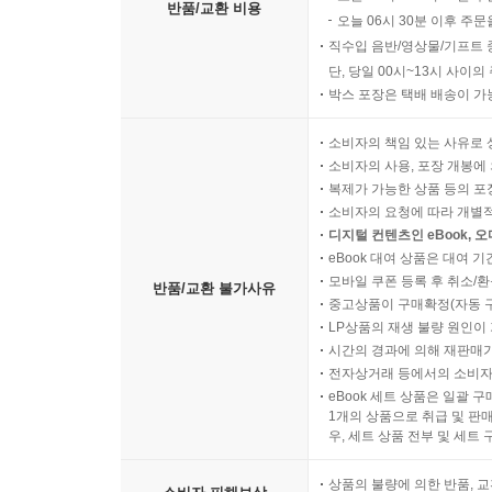
반품/교환 비용
오늘 06시 30분 이후 주문
직수입 음반/영상물/기프트 
단, 당일 00시~13시 사이
박스 포장은 택배 배송이 가
소비자의 책임 있는 사유로 
소비자의 사용, 포장 개봉에 
복제가 가능한 상품 등의 포장을 
소비자의 요청에 따라 개별
디지털 컨텐츠인 eBook, 
eBook 대여 상품은 대여 기
모바일 쿠폰 등록 후 취소/환
반품/교환 불가사유
중고상품이 구매확정(자동 
LP상품의 재생 불량 원인이 기
시간의 경과에 의해 재판매가
전자상거래 등에서의 소비자
eBook 세트 상품은 일괄 
1개의 상품으로 취급 및 판매
우, 세트 상품 전부 및 세트
상품의 불량에 의한 반품, 교