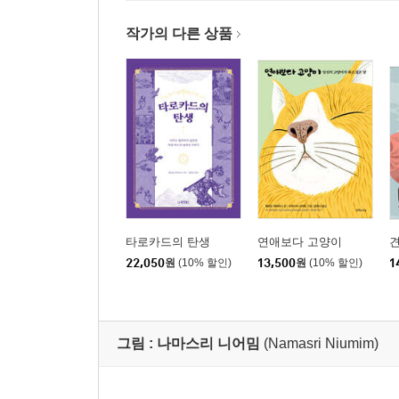
작가의 다른 상품
타로카드의 탄생
연애보다 고양이
22,050
원
(10% 할인)
13,500
원
(10% 할인)
1
그림 :
나마스리 니어밈
(Namasri Niumim)