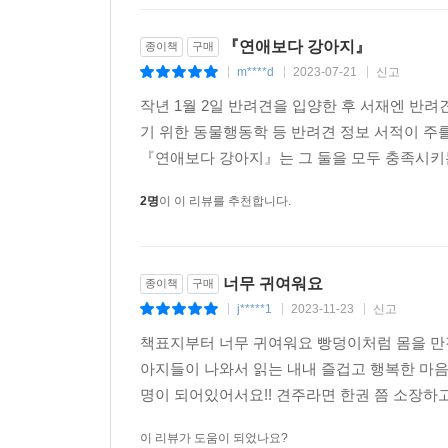
『연애보다 강아지』
종이책
구매
m****d
2023-07-21
신고
|
|
|
작년 1월 2일 반려견을 입양한 후 서재엔 반려
기 위한 동물행동학 등 반려견 정보 서적이 
『연애보다 강아지』는 그 둘을 모두 충족시키는
2명
이 이 리뷰를 추천합니다.
너무 귀여워요
종이책
구매
j*****1
2023-11-23
신고
|
|
|
책표지부터 너무 귀여워요 빵덩이처럼 몸을 만
아지들이 나와서 읽는 내내 즐겁고 행복한 마
명이 되어있어서요!! 견주라면 한권 쯤 소장하
이 리뷰가 도움이 되었나요?