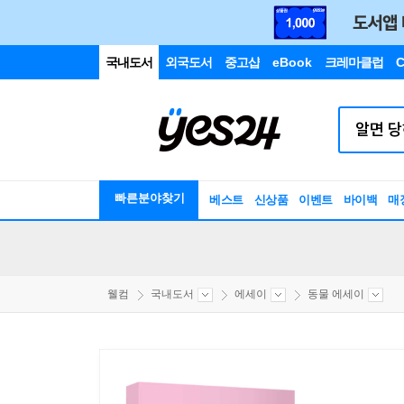
국내도서
외국도서
중고샵
eBook
크레마클럽
C
빠른분야찾기
베스트
신상품
이벤트
바이백
매
웰컴
국내도서
에세이
동물 에세이