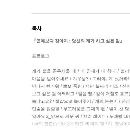
목차
『연애보다 강아지 : 당신의 개가 하고 싶은 말』
프롤로그
개가 털을 곤두세울 때 / 네 침대가 내 침대 / 벌러덩
마음을 받아주세요 / 갸우뚱? / 꼬리야, 게 섰거라! 
만나서 반가워 / 뽀뽀 폭탄 / 백만 불짜리 미소 / 신이
보고 싶은 걸 어쩌라고 / 얼음 땡 / 침이 저절로 흐르는 
눕냐고요? / 절값으로 놀아주기 / 개의 눈높이 / 진심의 
입술을 핥핥핥 / 부끄러움은 그대의 몫 / 발이 찬 당신
알아요 2_앞으로 세운 귀 / 꼬리 레이더 / 노래방 1
/ 너의 뒷모습 / 한숨에 담긴 백 마디 말 / 아, 옛날이