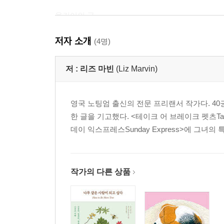
옮긴이의 글
저자 소개
『연애보다 고양이 : 당신의 고양이가 하고 싶은 말
(4명)
프롤로그
저 :
리즈 마빈
(Liz Marvin)
고양이도 오른발잡이와 왼발잡이가 있어요 / 고양이
영국 노팅엄 출신의 전문 프리랜서 작가다. 40
과시의 달인 / 고양이의 꿈 / 고양이가 당신을 모른 척
한 글을 기고했다. <테이크 어 브레이크 펫츠Take a 
기계예요 / 날아라 고양이 / 고양이가 종이 박스를
데이 익스프레스Sunday Express>에 그녀의
주근깨 / 고양이의 코에 숨겨진 놀라운 비밀 / 냄새
점프를 할 수 있어요 / 세상에 같은 코를 가진 고양
조절법 / 고양이 요정설妖精說 / 고양이는 생각보다
중독 / 눈키스 / 고양이는 색맹이에요 / 줄무늬 고
작가의 다른 상품
아무리 말려도 변기 물을 마실까요? / 고양이의 만병
좋아하는 건 아니에요 / 꿈을 이뤄주는 고양이 / 변
엉덩이로 헬로 / 고양이와 우유 / 고양이 발가락은 몇 
신이었던 고양이 / 발톱을 깨무는 습관 / 사람=털 없는