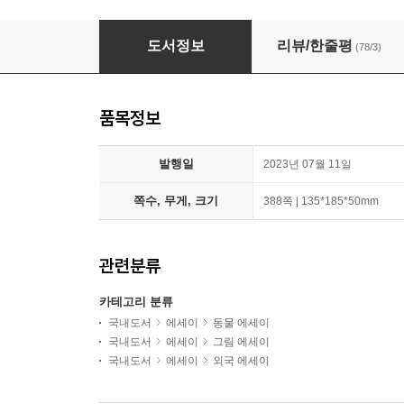
연애보다 강아지 + 연애보다 고양이
도서정보
리뷰/한줄평
(78/3)
품목정보
발행일
2023년 07월 11일
쪽수, 무게, 크기
388쪽 | 135*185*50mm
관련분류
카테고리 분류
국내도서
에세이
동물 에세이
국내도서
에세이
그림 에세이
국내도서
에세이
외국 에세이