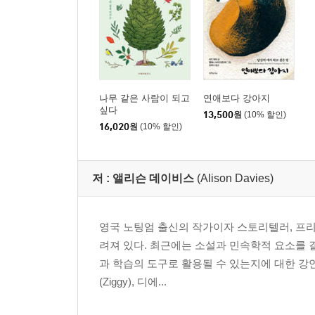
옮긴이의 글
나무 같은 사람이 되고
연애보다 강아지
싶다
13,500
원
(10% 할인)
16,020
원
(10% 할인)
저 :
앨리슨 데이비스
(Alison Davies)
영국 노팅엄 출신의 작가이자 스토리텔러, 프리랜
려져 있다. 최근에는 소설과 민속학적 요소를
과 학습의 도구로 활용될 수 있는지에 대한 강연
(Ziggy), 디에...