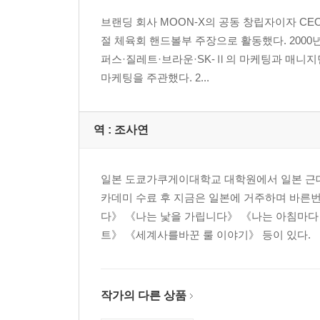
브랜딩 회사 MOON-X의 공동 창립자이자 CE
절 체육회 핸드볼부 주장으로 활동했다. 200
퍼스·질레트·브라운·SK-Ⅱ의 마케팅과 매니지
마케팅을 주관했다. 2...
역 :
조사연
일본 도쿄가쿠게이대학교 대학원에서 일본 근대 
카데미 수료 후 지금은 일본에 거주하며 바른번
다》 《나는 낯을 가립니다》 《나는 아침마다 
트》 《세계사를바꾼 룰 이야기》 등이 있다.
작가의 다른 상품