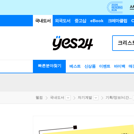
국내도서
외국도서
중고샵
eBook
크레마클럽
C
빠른분야찾기
베스트
신상품
이벤트
바이백
매
웰컴
국내도서
자기계발
기획/정보/시간...