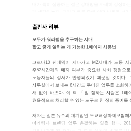
내가 특히 집중하는 점은 상대방을 자세히 상상하는 
게 생각하는지, 그리고 토론 중에 어떤 반응을 보일
고 표현한다.
출판사 리뷰
--- p.39, 「PART 1. 일 잘하는 사람으로 거듭
모두가 워라밸을 추구하는 시대
회사에 따라서는 Pre-Send(미리 보내기), Pre-
짧고 굵게 일하는 게 가능한 1페이지 사용법
다. 그건 그것대로 의미 있는 일이다. 특히 사전에
료가 있으면 토의를 통제하는 난도가 올라가는 것이기
코로나19 팬데믹이 지나가고 MZ세대가 노동 시
과 대충 읽은 사람의 차이가 생긴다. 의견을 미리 생
주52시간제의 폐지 여부가 중요한 사회 쟁점으로
--- p.71, 「PART 2. 사람을 움직이는 1페이지의
노동자들의 정서가 반영되었기 때문일 것이다. 
사무실에서 보내는 8시간도 주어진 업무를 소화하기에
목적은 미팅 서두에 반드시 명확히 밝혀야 한다. 왜
새 없이 바쁘다. 이 책 『일 잘하는 사람은 1
등장하는 한 문구가 있었다. ‘This e-mail is 
효율적으로 처리할 수 있는 도구로 한 장의 종이를 
것이 있다’인지, ‘당신의 승인이 필요하다’인지, 아
시함으로써 읽는 사람은 그것을 염두에 두고 내용을 
저자는 일본 유수의 대기업인 도쿄해상화재보험에서 
--- p.85~86, 「PART 2. 사람을 움직이는 1페
마케팅과 브랜딩 업무 총괄하는 일을 했다. 20
꾸려나가게 된 저자는 그 모든 성공의 비결로 P&