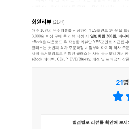
하지만 어느 상황에서나 1페이지의 기본 사고방식은
미팅이나 회의, 상담 등 목적과 중요한 사항 그리고
의하고 확인해 나간다. 이 작업을 최고의 상태에서
인생 계획을 설계하는 등 회사 밖에서도 충분히 이용
즈니스 상담에서는 이러한 능력이 시험대에 오른다
회원리뷰
겉돌던 시절 자신을 바로 잡아주고 비교적 짧은 
(21건)
--- p.133, 「PART 3. 오늘의 업무부터 인생 
소개한다.
매주 10건의 우수리뷰를 선정하여 YES포인트 3만원을 드
3,000원 이상 구매 후 리뷰 작성 시
일반회원 300원, 마니아
일대일 미팅에서 1페이지의 핵심 포인트는 한 장으
eBook은 다운로드 후 작성한 리뷰만 YES포인트 지급됩니
1페이지를 잘 써먹을 수 있는
있다는 점이다. 무엇을 원하는지 확실히 밝히면서 중
클래스는 첫번째 회차 주문확정 시점부터 마지막 회차 주문
6개 카테고리, 15개의 사례, 그 외의 팁들
사락 독서모임으로 진행된 클래스는 사락 독서모임 게시판
--- p.143, 「PART 3. 오늘의 업무부터 인생 
eBook 페이백, CD/LP, DVD/Blu-ray, 패션 및 판매금
이 책 『일 잘하는 사람은 1페이지로 생각합니다』
골똘히 생각하며 손으로 쓰면 많은 이점이 있다. 그중
1페이지 사고법을 본격적으로 받아들이면서 어떠한
하는 장면을 상상하며 쓰고 지우고를 반복하다 보면
21
명
반드시 염두에 두어야 하는 여러 사항을 언급하고 있
6개의 카테고리로 나눠 1페이지의 구체적인 사용
--- p.193, 「PART 4. 우선 손으로 쓰며 생각한다」중에서
페이지는 독자의 이해를 돕고 책의 실용성을 높이
것이다. 특히나 처음 쓸 때는 실수를 연발할 수밖에
있다.
별점별로 리뷰를 확인해 보세