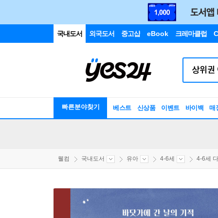
국내도서
외국도서
중고샵
eBook
크레마클럽
C
빠른분야찾기
베스트
신상품
이벤트
바이백
매
웰컴
국내도서
유아
4-6세
4-6세 다