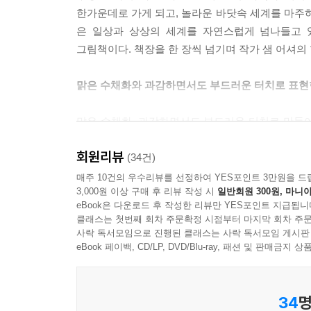
한가운데로 가게 되고, 놀라운 바닷속 세계를 마주하
은 일상과 상상의 세계를 자연스럽게 넘나들고 
그림책이다. 책장을 한 장씩 넘기며 작가 샘 어셔의 
맑은 수채화와 과감하면서도 부드러운 터치로 표현
맑은 수채화, 과감하면서도 부드러운 터치로 만들
즐기는 모습과 이 둘의 관계는 작은 컷을 이용해 섬
회원리뷰
바다 한가운데에서 바닷속으로 확장되는 장면에서
(34건)
어두워지는 하늘과 거칠어지는 파도로 어둡게 표현
매주 10건의 우수리뷰를 선정하여 YES포인트 3만원을 드
3,000원 이상 구매 후 리뷰 작성 시
일반회원 300원, 마니아
공간으로 연출했다. 작가만의 상상력에 과감함이 더
eBook은 다운로드 후 작성한 리뷰만 YES포인트 지급됩니
클래스는 첫번째 회차 주문확정 시점부터 마지막 회차 주문
바닷가에서의 하루를 이끄는 아이, 그 뒤를 묵묵히
사락 독서모임으로 진행된 클래스는 사락 독서모임 게시판
eBook 페이백, CD/LP, DVD/Blu-ray, 패션 및 판매금
바닷가에 가는 날, 이 하루를 온전히 이끄는 건 다
일들을 직접 정하고, 바닷가로 내려가는 험난한 길
34
명
뒤에서 묵묵히 돕는다. 전작에서는 두 사람이 함께