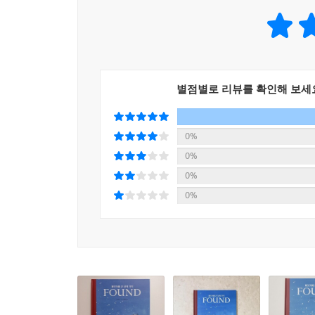
곳곳에 드러난다. 할아버지가 아이를 어린 존재로 
반갑다.
누군가를 돕는다는 것은 언젠가 내게 기쁨이 되어 
아직 경험하지 못한 세계에 한 발짝 다가갈 용기를
별점별로 리뷰를 확인해 보세
“바닷가에 가면 우리가 무엇을 찾게 될지 결코 알 수 
0%
아이와 할아버지는 바다로 나가고, 바위섬 근처에
0%
세계로 데려가고 난파선과 해적들의 보물이 있는 
0%
환상의 세계를 마음껏 탐험하며 바다 수영을 즐기는
0%
상상의 세계에서 그 일들을 이룬다. 작가는 이번 
나아가 무엇을 찾게 될지 결코 알 수 없을 거라는
있는 용기를 북돋워 준다.