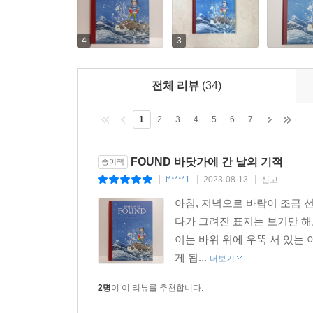
4
3
전체 리뷰
(34)
1
2
3
4
5
6
7
FOUND 바닷가에 간 날의 기적
종이책
t*****1
2023-08-13
신고
|
|
|
아침, 저녁으로 바람이 조금 
다가 그려진 표지는 보기만 해
이는 바위 위에 우뚝 서 있는
게 됩...
더보기
2명
이 이 리뷰를 추천합니다.