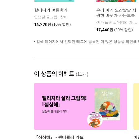
할머니의 여름휴가
우리 아기 오감발달 시
원한 바닷가 사운드북
안녕달 글그림
창비
|
샘 태플린 글/페데리카 아이오사 그림
14,220
원
(10% 할인)
17,440
원
(20% 할인)
검색 페이지에서 선택된 태그에 등록된 더 많은 상품을 확인해 
이 상품의 이벤트
(11개)
『심심해』 - 렌티큘러 카드
이