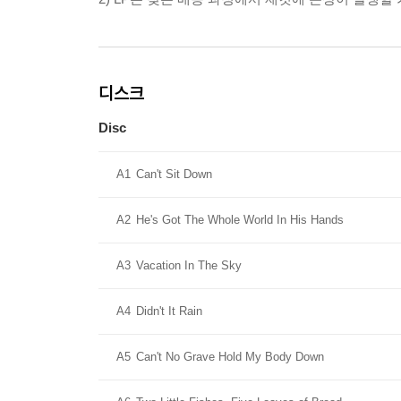
디스크
Disc
A1
Can't Sit Down
A2
He's Got The Whole World In His Hands
A3
Vacation In The Sky
A4
Didn't It Rain
A5
Can't No Grave Hold My Body Down