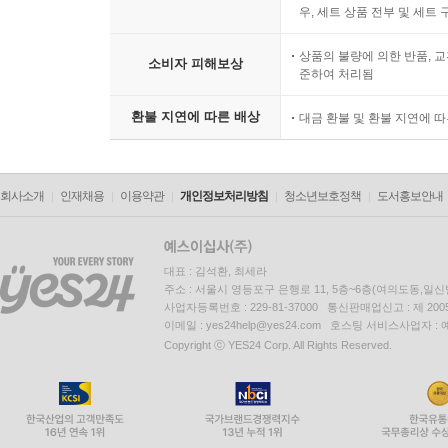
우, 세트 상품 전부 및 세트
상품의 불량에 의한 반품, 교
소비자 피해보상
준하여 처리됨
환불 지연에 따른 배상
대금 환불 및 환불 지연에 
회사소개
인재채용
이용약관
개인정보처리방침
청소년보호정책
도서홍보안내
대표 : 김석환, 최세라
주소 : 서울시 영등포구 은행로 11, 5층~6층(여의도동,일신
사업자등록번호 : 229-81-37000 통신판매업신고 : 제 200
이메일 : yes24help@yes24.com 호스팅 서비스사업자 :
Copyright ⓒ YES24 Corp. All Rights Reserved.