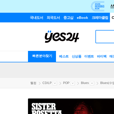
국내도서
외국도서
중고샵
eBook
크레마클럽
C
빠른분야찾기
베스트
신상품
이벤트
바이백
매
웰컴
CD/LP
POP
Blues
Blues(수