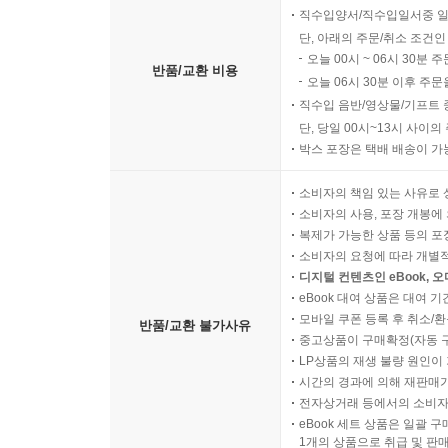
직수입양서/직수입일서중 일
단, 아래의 주문/취소 조건인
오늘 00시 ~ 06시 30분 
반품/교환 비용
오늘 06시 30분 이후 주문
직수입 음반/영상물/기프트 
단, 당일 00시~13시 사이
박스 포장은 택배 배송이 가
소비자의 책임 있는 사유로 
소비자의 사용, 포장 개봉에 
복제가 가능한 상품 등의 포장을 
소비자의 요청에 따라 개별
디지털 컨텐츠인 eBook, 
eBook 대여 상품은 대여 기
모바일 쿠폰 등록 후 취소/환
반품/교환 불가사유
중고상품이 구매확정(자동 
LP상품의 재생 불량 원인이 기
시간의 경과에 의해 재판매가
전자상거래 등에서의 소비자
eBook 세트 상품은 일괄 
1개의 상품으로 취급 및 판매