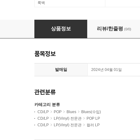
룩백
Sister Rosetta Tharpe (시스터 로제타 사프) - 
상품정보
리뷰/한줄평
(0/0)
품목정보
발매일
2024년 04월 01일
관련분류
카테고리 분류
CD/LP
POP
Blues
Blues(수입)
CD/LP
LP(Vinyl) 전문관
POP LP
CD/LP
LP(Vinyl) 전문관
컬러 LP