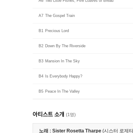
A6
Two Little Fishes, Five Loaves of Bread
A7
The Gospel Train
B1
Precious Lord
B2
Down By The Riverside
B3
Mansion In The Sky
B4
Is Everybody Happy?
B5
Peace In The Valley
아티스트 소개
(1명)
노래 :
Sister Rosetta Tharpe
(시스터 로제타