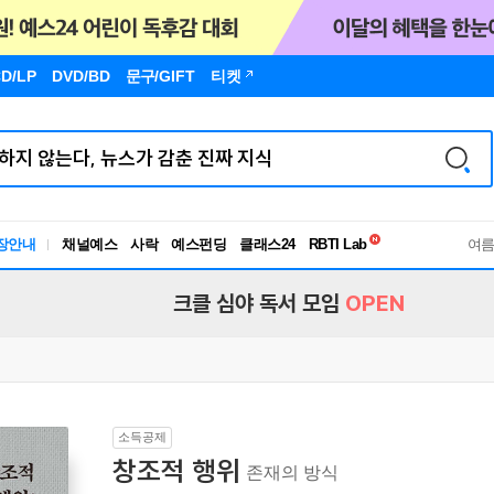
D/LP
DVD/BD
문구
/GIFT
티켓
독서유형검사
장안내
채널예스
사락
예스펀딩
클래스24
RBTI Lab
여
독서유형검사
크클 심야 독서 모임
OPEN
소득공제
창조적 행위
존재의 방식