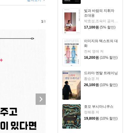
펼쳐보기
빛과 바람의 지휘자
조대용
박효성,조숙미 공저/이종근 사진
1
/8
17,100
원
(5% 할인)
이미지와 텍스트의 대
화
전씨 영애 저
16,200
원
(10% 할인)
드라마 멘탈 트레이닝
황승경 저
26,100
원
(10% 할인)
호모 부시마니쿠스
정해종 저
19,800
원
(10% 할인)