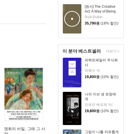
[원서] The Creative
Act: A Way of Being
Rick Rubin
35,790
원
(18% 할인)
이 분야 베스트셀러
더보기
퍼펙트패밀리 주식회
사
박혜수 저
19,800
원
(10% 할인)
나의 이브 생 로랑에
게
피에르 베르제 저/김유진 역
19,800
원
(10% 할인)
명화의 비밀, 그때 그 사
그림이 나를 자유롭게
람