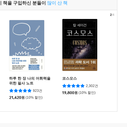
이 책을 구입하신 분들이
많이 산 책
2
/4
하루 한 장 나의 어휘력을
코스모스
위한 필사 노트
2,302건
923건
19,800
원
(10% 할인)
21,420
원
(10% 할인)