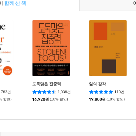
들이
함께 산 책
도둑맞은 집중력
일의 감각
783건
1,038건
110건
0% 할인)
16,920
원
(10% 할인)
19,800
원
(10% 할인)