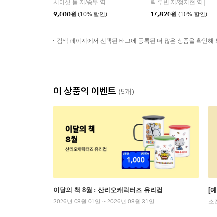
서머싯 몸 저/송무 역
민음사
릭 루빈 저/정지현 역
코
|
|
9,000
원
(10% 할인)
17,820
원
(10% 할인)
검색 페이지에서 선택된 태그에 등록된 더 많은 상품을 확인해 
이 상품의 이벤트
(5개)
이달의 책 8월 : 산리오캐릭터즈 유리컵
[
2026년 08월 01일 ~ 2026년 08월 31일
소