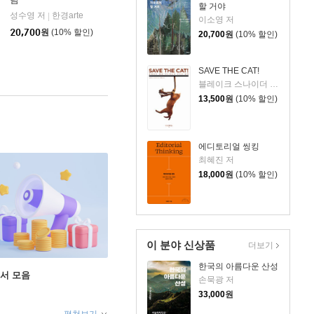
할 거야
성수영 저
한경arte
|
이소영 저
20,700
원
(10% 할인)
20,700
원
(10% 할인)
SAVE THE CAT!
블레이크 스나이더 저/이태선 역
13,500
원
(10% 할인)
에디토리얼 씽킹
최혜진 저
18,000
원
(10% 할인)
이 분야 신상품
더보기
한국의 아름다운 산성
도서 모음
손묵광 저
33,000
원