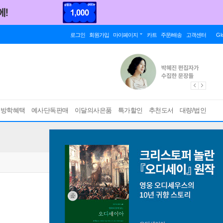
로그인
회원가입
마이페이지
카트
주문/배송
고객센터
Gl
름방학혜택
예사단독판매
이달의사은품
특가할인
추천도서
대량/법인