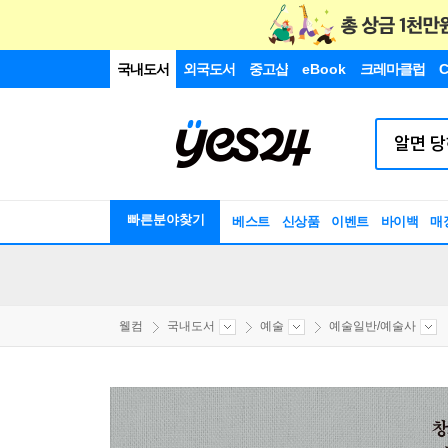
국내도서
외국도서
중고샵
eBook
크레마클럽
C
빠른분야찾기
베스트
신상품
이벤트
바이백
매
웰컴
국내도서
예술
예술일반/예술사