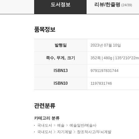
창조적 행위
도서정보
리뷰/한줄평
(24/39)
품목정보
발행일
2023년 07월 10일
쪽수, 무게, 크기
352쪽 | 480g | 135*210*22
ISBN13
9791197831744
ISBN10
1197831746
관련분류
카테고리 분류
국내도서
예술
예술일반/예술사
국내도서
자기계발
창조적사고/두뇌계발