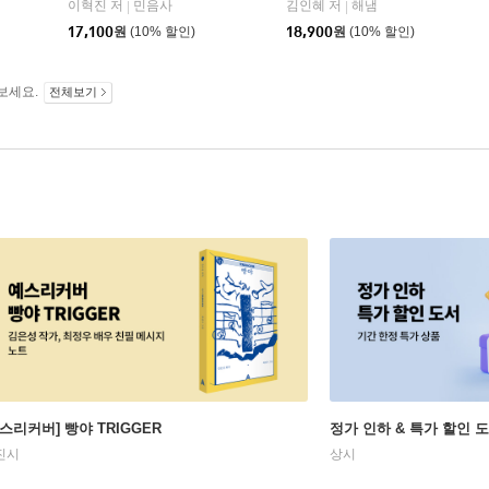
쿤북스
이혁진 저
민음사
김인혜 저
해냄
|
|
17,100
원
(10% 할인)
18,900
원
(10% 할인)
보세요.
전체보기
예스리커버] 빵야 TRIGGER
정가 인하 & 특가 할인 
진시
상시