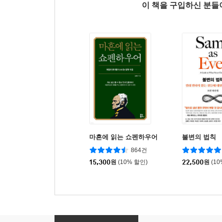
이 책을 구입하신 분
마흔에 읽는 쇼펜하우어
불변의 법칙
864건
15,300
원
(10% 할인)
22,500
원
(1