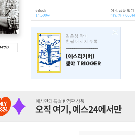
eBook
이 상품을 팔기
14,500원
매입가 7,000
김은성 작가
친필 메시지 수록
유하기
---------------
[예스리커버]
빵야 TRIGGER