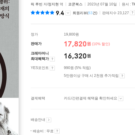
릭 루빈
저/
정지현
역
코쿤북스
2023년 07월 10일
원서 :
T
9.4
회원리뷰(
63
건)
판매지수 23,127
정가
19,800원
17,820
원
판매가
(10% 할인)
크레마머니
16,320
원
최대혜택가
YES포인트
990원 (5% 적립)
5만원이상 구매 시 2천원 추가적립
결제혜택
카드/간편결제 혜택을 확인하세요
배송안내
배송비 : 무료