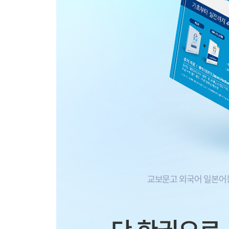
실전모의고사
실전모의고사 1
실전모의고사 2
실전모의고사 3
답안지 작성법
해설집 [책 속의 책]
JLPT N4 필수 단어?문형 암기장 [별책]