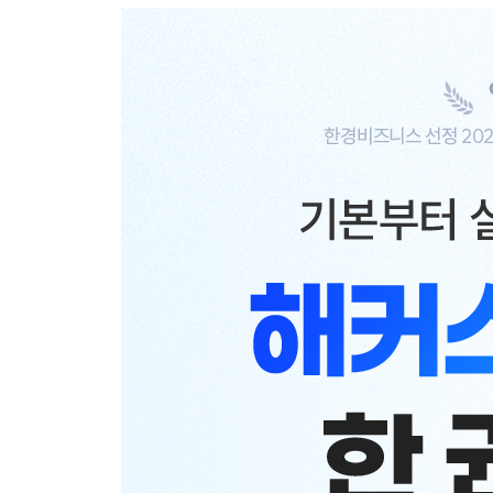
문제 3 문맥 규정
문제 4 유의 표현
문제 5 용법
언어지식 (문법)
N4 필수 문법
01 조사
02 부사
03 접속사
04 추측?전언 표현
05 수수 표현
06 수동?사역?사역 수동 표현
07 가능 표현
08 경어 표현
09 명사 뒤에 접속하는 문형
10 동사 뒤에 접속하는 문형
11 여러 품사 뒤에 접속하는 문형