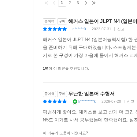
본격적인 문제풀이에 앞서 연습 문제에 학습한 전략과
1
2
3
5) ‘실전 테스트’
해커스 일본어 JLPT N4 (일
종이책
구매
최신 출제경향 및 기출 유형이 반영된 실제 시험과 
n******0
2023-07-31
신고
|
|
|
해커스 일본어 JLPT N4 (일본어능력시험) 한 
6. 모든 문제에 대한 해석/해설/어휘정리를 담은 ‘
을 준비하기 위해 구매하였습니다. 스프링제본은
1) 실제 시험장에서 바로 적용 가능한 문제풀이 
기로 본 구성이 가장 마음에 들어서 해커스 교재
2) 모든 문제에 대한 체계적인 해석과 정답은 물론,
3) 문제풀이에 필요한 어휘를 상세하게 정리하여 사
1명
이 이 리뷰를 추천합니다.
[JLPT 합격을 위한 해커스만의 추가 혜택 - 해커스일본어(
무난한 일본어 수험서
종이책
구매
1. 본 교재 인강 (교재 내 할인쿠폰 수록)
k*********k
2026-07-20
신고
|
|
|
2. 무료 교재 MP3
① 학습용 MP3: 문자어휘 핵심 표현 및 필수 어
평범하게 좋아요. 해커스를 보고 산게 더 크긴
② 문제별 복습용 MP3: 청해 복습용/실전모의고사
N5도 이거로 사서 공부했는데 만족했어요. 실
③ 고사장 MP3: 실전모의고사 시험장 적응용
이 리뷰가 도움이 되었나요?
④ 단어?문형 암기장 MP3: 별책부록 학습용