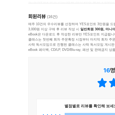
3) ‘JLPT N4 필수 단어/문형 암기장’을 통해 1,
회원리뷰
2. 확실한 일본어 듣기 실력 향상! 해커스만의 다양
(16건)
1) 학습용 MP3
매주 10건의 우수리뷰를 선정하여 YES포인트 3만원을 드
3,000원 이상 구매 후 리뷰 작성 시
일반회원 300원, 마니아
‘문자어휘 핵심 표현 및 필수 어휘 학습용’, ‘청해
eBook은 다운로드 후 작성한 리뷰만 YES포인트 지급됩니
2) 문제별 복습용 MP3
클래스는 첫번째 회차 주문확정 시점부터 마지막 회차 주문
원하는 청해 문제만 반복 학습이 가능하며, ‘해커스 
사락 독서모임으로 진행된 클래스는 사락 독서모임 게시판
3) 고사장 MP3
eBook 페이백, CD/LP, DVD/Blu-ray, 패션 및 판매금
실제 시험장의 각종 소음이 들리는 MP3를 제공하
4) 단어/문형 암기장 MP3
16
명
언제 어디서나 ‘필수 단어/문형 암기장’에 대한 MP
3. 즉시 음원을 들을 수 있는 QR코드와 모바일 
1) 문자어휘 과목의 ‘핵심 표현 및 필수 어휘’ 및
2) QR코드와 모바일 스트리밍으로 즉시 일본어
1.0~2.0배까지 0.05배속 단위로 원하는 배속으로 
별점별로 리뷰를 확인해 보세