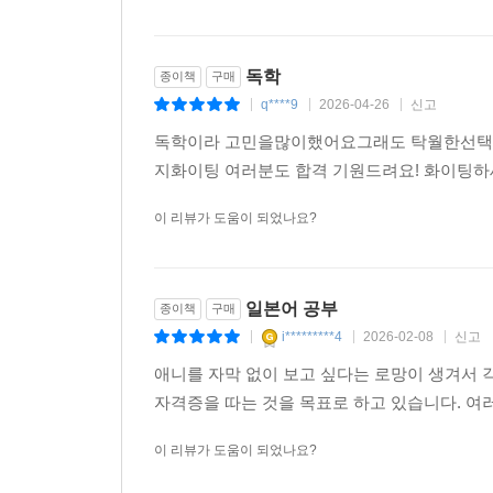
3. 무료 어휘 암기 퀴즈 (PDF)
4. 무료 청해 받아쓰기 (PDF+MP3)
독학
종이책
구매
5. 온라인 실전모의고사 1회분 (PDF+MP3)
q****9
2026-04-26
신고
|
|
|
독학이라 고민을많이했어요그래도 탁월한선택
지화이팅 여러분도 합격 기원드려요! 화이팅
이 리뷰가 도움이 되었나요?
일본어 공부
종이책
구매
i*********4
2026-02-08
신고
|
|
|
애니를 자막 없이 보고 싶다는 로망이 생겨서 
자격증을 따는 것을 목표로 하고 있습니다. 
이 리뷰가 도움이 되었나요?