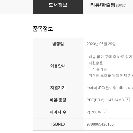
해커스 JLPT N4 한 권으로 합격
도서정보
리뷰/한줄평
(16/26)
품목정보
발행일
2023년 06월 29일
배송 없이 구매 후 바로 읽
제한없음
이용안내
TTS 불가능
저작권 보호를 위해 인쇄 기
지원기기
크레마 /PC(윈도우 - 4K 모
파일/용량
PDF(DRM) | 147.34MB
페이지 수
약 786쪽
ISBN13
9788965426165