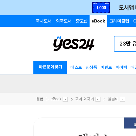
국내도서
외국도서
중고샵
eBook
크레마클럽
C
빠른분야찾기
베스트
신상품
이벤트
바이백
매
웰컴
eBook
국어 외국어
일본어