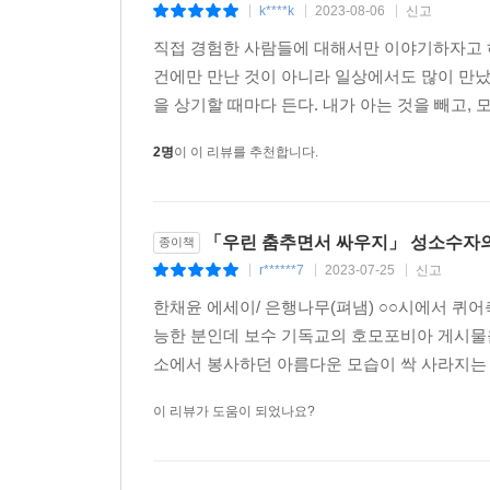
k****k
2023-08-06
신고
|
|
|
직접 경험한 사람들에 대해서만 이야기하자고 하면
이런 상상을 한번 해보자. 당신의 옆집에 어린 자녀
건에만 만난 것이 아니라 일상에서도 많이 만났
다. 며칠 뒤 당신은 우연히 놀이터 옆을 지나다가
을 상기할 때마다 든다. 내가 아는 것을 빼고, 
아이가 문득 “저는 남자예요”라고 말한다. 그때 어
정확히 알기엔 미숙하다고 의심할 것이다. 다른 문
2명
이 이 리뷰를 추천합니다.
면 어떨까. “너는 아직 자신의 성별에 확신을 갖기엔
쯤 되면 자신의 성별을 또박또박 말할 때라며 당연
내가 기대하고 있는 대로 말하는지에 따라 정상과 
「우린 춤추면서 싸우지」 성소수자의 삶
종이책
r******7
2023-07-25
신고
|
|
|
흔히 트랜스젠더를 두고 성을 ‘전환’했다고 말한다
한채윤 에세이/ 은행나무(펴냄) ○○시에서 퀴어
리만큼 자신을 속이지 않고, 자신의 성별대로 살고자
능한 분인데 보수 기독교의 호모포비아 게시물을
10살, 20살, 30살이 될 때까지 주변 사람들에
소에서 봉사하던 아름다운 모습이 싹 사라지는 기
환해야 하는 것은 성별이 아니라 가족과 친구, 이웃
---「전환해야 하는 건 당신입니다」중에서
이 리뷰가 도움이 되었나요?
나는 행복이란 말을 자주 쓰는 편이지만, 낭만적으로
간이 찾아올 뿐이다. 그러니까, 그래서 말이다. 우