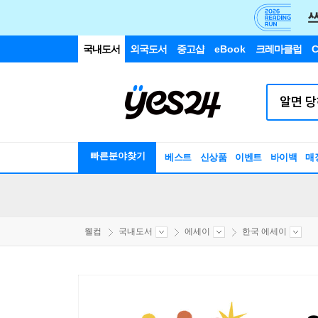
국내도서
외국도서
중고샵
eBook
크레마클럽
C
빠른분야찾기
베스트
신상품
이벤트
바이백
매
웰컴
국내도서
에세이
한국 에세이