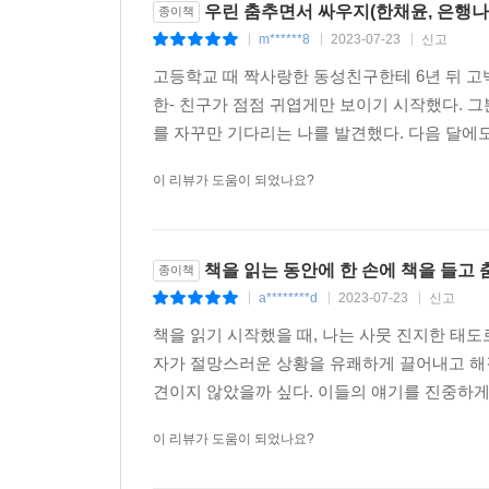
우린 춤추면서 싸우지(한채윤, 은행나무
종이책
라도 더 행복해지길 포기하지 않아야 한다. 자신들이
m******8
2023-07-23
신고
|
|
|
이 힘든 건 남자답지 못해서, 여자답지 못해서라고 
고등학교 때 짝사랑한 동성친구한테 6년 뒤 고백한
이들을 기억하고 기리는 자로서 끝까지 살아남자. 우
한- 친구가 점점 귀엽게만 보이기 시작했다. 그
---「장미소년, 우리 끝까지 행복하자」중에서
를 자꾸만 기다리는 나를 발견했다. 다음 달에도
이 리뷰가 도움이 되었나요?
책을 읽는 동안에 한 손에 책을 들고
종이책
a********d
2023-07-23
신고
|
|
|
책을 읽기 시작했을 때, 나는 사뭇 진지한 태도
자가 절망스러운 상황을 유쾌하게 끌어내고 해결
견이지 않았을까 싶다. 이들의 얘기를 진중하게 듣
이 리뷰가 도움이 되었나요?