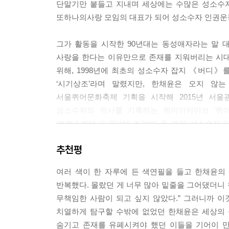
단말기만 붙들고 지내며 세상에는 수많은 성소수자
하고 광장에 모이고, 거리를 누비고, 서로의 존재
또하나의사랑 모임의 대표가 되어 성소수자 인권운
록 선명한 방식의투쟁을 사랑한다. 우리는 차별과 
저항, 절대 길들여지지 않을 퀴어라고 생각하니까.
그가 활동을 시작한 90년대는 동성애자라는 말 대신 
---「우린 춤추면서 싸우지, 그게 퀴어야」중에서
사랑을 한다는 이유만으로 존재를 지워버리는 시대
위해, 1998년에 최초의 성소수자 잡지 《버디》
지금까지 정말 셀 수 없이 많은 인터뷰를 해왔다.
‘시기상조’라며 말렸지만, 한채윤은 오지 않는
만난 사람은 다양하지만 마지막 질문은 거의 비슷
서울퀴어문화축제 기획을 시작해 2015년 서울
고. 나는 성소수자를 이해하고 존중해달라고 말하고 
성소수자의 역사를 기록하는 퀴어아카이브 ‘퀴어
문제다. 그들의 삶이 아니라 그들과 연결된 내 삶에
‘트랜스젠더 인권단체 조각보’ 등 여러 성소수자 
없는 기부 문화를 만들고 성소수자 인권 증진에 
“제가 드리고 싶은 말은 부디 한 번만이라도 자신
추천평
있다.
나의 절친한 친구가, 나와 죽이 잘 맞는 직장 동료
로서 어떻게 할지 말이죠. 그리고 내가 살아갈 이 
여러 색이 한 자루에 든 색연필을 들고 한채윤의
한채윤의 활동은 국가가 국민의 삶을 보장해준다는
을 던지는 사회가살고 싶은 사회인지. 그렇게 사
반복했다. 몰랐던 게 너무 많아 밑줄을 그어댔더니 
선언을, 서로 사랑하고 돌보며 해로하고 싶다는 동
지. 그들의, 성소수자만의 인권 문제가 아니라 나의,
무책임한 사람이 되고 싶지 않았다.” 그러니까 
나서서 성소수자의 삶 모든 순간에 무엇이 필요한지를
---「동료 시민, 앨라이가 되자」중에서
치열하게 탐구할 수밖에 없었던 한채윤은 세상의 
있도록.
숨기고 존재를 유폐시켜야 했던 이들을 기어이 만