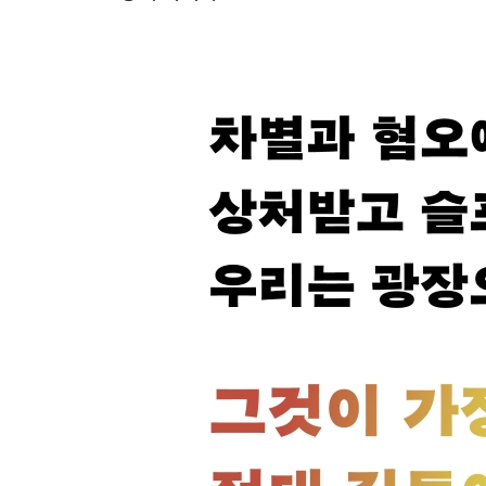
성소수자의 나이 듦
싸우자는 예쁜 말
괜찮아요. 당신이 당신이어도
3부 전환해야 하는 건 당신입니다
동성애자도 실연하면 슬픈가요?
불편과 불행을 구분해주세요
동성애를 인정하면 수간도 인정될까 걱정하는 이들
이성애자를 정중히 사양할까요?
탈이성애자협회가 없는 이유
왜 ‘알몸 축제’를 하냐고 묻는 분들에게
연인이 나의 사망신고서를 작성할 권리
에이즈에 걸려 죽는 줄만 알았지
남녀가 손잡으면 임신됩니다
검출되지 않으면 전염되지 않는다
당신의 쉬운 그 한마디
테스토스테론은 죄가 없다