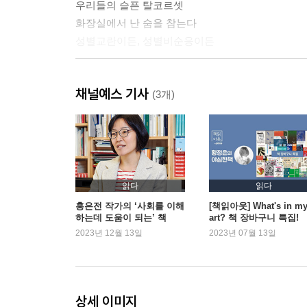
우리들의 슬픈 탈코르셋
화장실에서 난 숨을 참는다
성별교란이든, 성별비순응이든
2부 싸우자는 예쁜 말
채널예스 기사
(3개)
첨부터 싸울 생각은 없었어
친구에게 필요한 건 오기였다
종묘회사를 닮은 인권단체
섹스토이로도 싸울 수 있다
우린 춤추면서 싸우지, 그게 퀴어야
읽다
읽다
경찰서 앞에 무지개가 뜨다
홍은전 작가의 ‘사회를 이해
[책읽아웃] What's in my
하는데 도움이 되는’ 책
art? 책 장바구니 특집!
비온 뒤에 무지개가 뜰 테니까
2023년 12월 13일
2023년 07월 13일
마포 성소수자 현수막 문구 샅바싸움
동료 시민, 앨라이가 되자
퀴어 아카이브 만들기
추모의 힘으로 싸운다는 건
상세 이미지