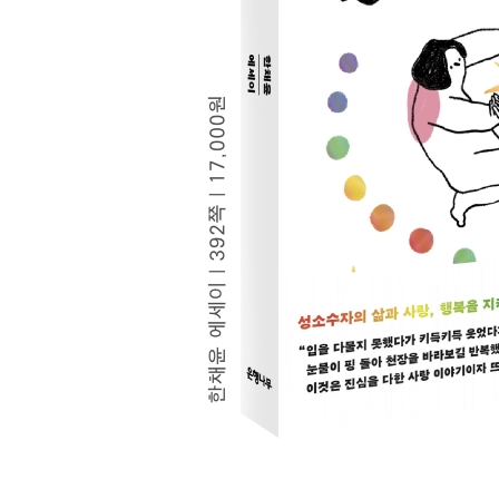
혈연가족의 비밀
노년 담론을 이끌 새로운 주체
누가 정자에게 총을 쥐여주었는가
누구나 급할 땐 화장실에 갈 수 있는 세상
《백범일지》에 남은 동성애
나쁜 남자와 사랑에 빠질 자유와 성적자기결정권
신과 맞짱을 뜬 릴리스처럼
5부 나는 행복하니까 당신도 행복하길
남들 사는 대로 남다르게 살기로 했다
어느 스님의 사랑 이야기
우리, 서로 자기 마음만 책임져요
우리 귀엽게 늙어가자
장미소년, 우리 끈질기게 행복하자
고양이 비욘드의 가르침
만약 용기를 글로 전할 수 있다면