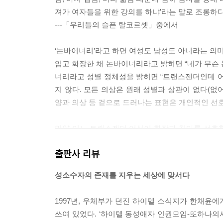
져가 여자들을 위한 강의를 하냐’라는 말로 조롱하다
---「우리들의 슬픈 탈코르셋」중에서
‘논바이너리’라고 하면 여성도 남성도 아니라는 의미
입고 화장한 채 논바이너리라고 밝히면 “네가 무슨
너리라고 성별 정체성을 밝히면 “트랜스젠더인데 어려
지 않다. 모든 의상은 원래 성별과 상관이 없다(없
양과 의상 등 겉으로 드러나는 표현은 개인적인 선
만약 어느 트랜스젠더 여성이 화장과 치마를 선호
화장하고 치마를 입지 않으면 여성임을 부정당하는 
출판사 리뷰
게 하도 여자답지 않다는 말을 듣다 보니 여자로 보
일이다.
성소수자의 존재를 지우는 세상에 맞서다
---「성별교란이든, 성별비순응이든」중에서
1997년, 우체부가 던진 하이텔 소식지가 한채윤
퀴어문화축제의 정신이 무엇일까. 퀴어퍼레이드는 무
쓰여 있었다. ‘하이텔 동성애자 인권모임-또하나의사랑
자가 많아지고 규모가 커지는 것만이 퀴어퍼레이드의