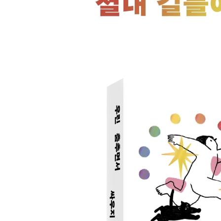
스포츠의 공정성을 해치는 시스젠더들
‘생물학적 여성’만 입장 가능한 세상은
나는 노력하지 않을 거예요
전환해야 하는 건 당신입니다
4부 퀴어하게 세상 읽기
아담과 이브의 배꼽
정치와 종교의 분리는 중요하다
호기심이란 단어에 속지 마라
사람을 살릴 능력이 당신에게 있다면
역차별은 없다, 성차별은 있다
‘여교사 대책’이라는 함정
혐오에 웃으면서 화내기
호모사피엔스와 호모섹슈얼
신이 허락하고 인간이 금지한 사랑
왜 결혼을 독점합니까?