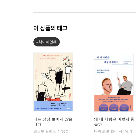
이 상품의 태그
#책아미안해
나는 점점 보이지 않습
왜 내 사랑은 이렇게 힘
니다
들까
앤드루 릴런드 저/송섬별 역
어크로스
다이앤 풀 헬러 저
멀리깊이
|
|