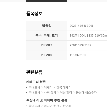
품목정보
발행일
2023년 06월 30일
쪽수, 무게, 크기
392쪽 | 504g | 135*210*30
ISBN13
9791167373182
ISBN10
1167373189
관련분류
카테고리 분류
국내도서
에세이
한국 에세이
국내도서
사회 정치
여성/젠더
동성애/성소수자
수상내역 및 미디어 추천 분류
국내도서
미디어 추천
한겨레