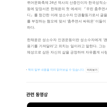
퀴어문화축제 24년 역사의 산증인이자 한국성적
동에 앞장서온 한채윤의 첫 에세이 『우린 춤추면서
디』를 창간한 이래 성소수자 인권활동가로서 글을 
를 부정하는 혐오에 맞서 ‘춤추면서 싸워온’ 이들
하다.
한채윤은 성소수자 인권운동이란 성소수자에게 ‘괜찮
용기를 가져달라’고 외치는 일이라고 말한다. 그
체성으로 삼든 자신의 삶을 긍정하며 자유롭게 사랑
책의 일부 내용을 미리 읽어보실 수 있습니다.
미리보기
관련 동영상