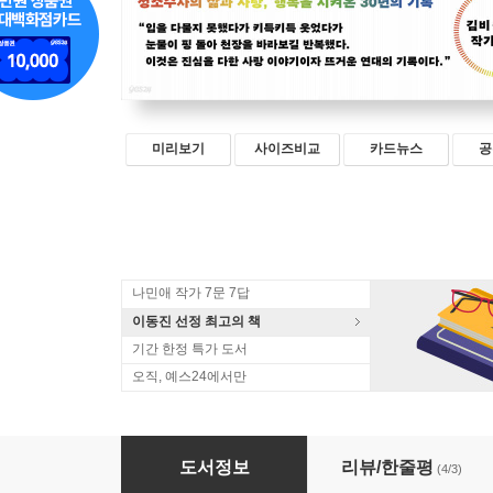
미리보기
사이즈비교
카드뉴스
공
나민애 작가 7문 7답
이동진 선정 최고의 책
기간 한정 특가 도서
오직, 예스24에서만
우린 춤추면서 싸우지
도서정보
리뷰/한줄평
(4/3)