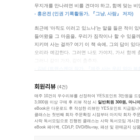
여성 동성애자가 자신의 몸 자체를 긍정할 수 없는
무지개를 만나려면 비를 견뎌야 하고, 함께 맞는 
“전환해야 하는 건 당신입니다”
흔했다. 평소에 발랄하게 잘 웃던 20대 게이는 내 
- 홍은전 (인권 기록활동가, 『그냥, 사람』 저자)
차별과 혐오에 웃으면서 화내는 방법
을 받지 못하고 자란 것이 한이 되어서 자신은 여자
과 섞여 있었다. 하지만, 그럴 리가 있겠는가. 이
최근에 ‘아직도 이러고 있느냐’는 말을 들은 적이 있
“혐오가 전략이 되고 신념이 폭력이 되는 현실에서
인 아버지 때문에 레즈비언이 되고, 냉정한 어머니
들어왔을 그 마음을, 우리가 짐작이나 할 수 있을
말한다. 그는 수없이 혐오 발언을 마주하더라도 
사람을 알고 있다. 이성애자들은 그 누구도 가정
지키며 사는 걸까? 여기 이 책 속에, 그의 답이 
깨닫게 만든다. 레즈비언으로 커밍아웃한 뒤로 수백
말하지 않는다. 하지만 동성애를 혐오하는 사회에선
오리라 예감한다. 그러면 나도 가야지, 가서 함께 
맞설 웃음과 힘을 준다.
---「괜찮아요, 당신이 당신이어도」중에서
그러니 같이 가자, 같이 춤추자.
- 김비 (트랜스젠더 작가, 『제주 사는 우리 엄마 복
‘동성애를 인정하면 수간이나 근친상간도 인정될까’
동성애자든 트랜스젠더든 성소수자의 삶은 불행할 수
‘동성애자가 나오는 프로그램을 보면 동성애자가 
니라 불편한 거예요.” 불행하다고 지적하면 그 책임
회원리뷰
(4건)
동성애자가 이성애자가 되지 않듯 이성애자가 느닷
있어 휠체어가 들어갈 수 없다면 이건 불편한 일이다
매주 10건의 우수리뷰를 선정하여 YES포인트 3만원을 드
바꿔 준다’는 트랜스젠더 혐오에는 ‘성별이란 애초에
실을 두고 장애인의 삶은 불행하다고 말한다면 책임
3,000원 이상 구매 후 리뷰 작성 시
일반회원 300원, 마니아
편견은 대부분 ‘이성애(와 시스젠더)를 빼놓고’ 
eBook은 다운로드 후 작성한 리뷰만 YES포인트 지급됩니
---「불편과 불행을 구분해주세요」중에서
것만으로 대부분 넘어설 수 있다고 말한다.
클래스는 첫번째 회차 주문확정 시점부터 마지막 회차 주문
사락 독서모임으로 진행된 클래스는 사락 독서모임 게시판
에이즈의 원인은 동성애라고 말하는 것은, 개신교 목
eBook 페이백, CD/LP, DVD/Blu-ray, 패션 및 판매금
그는 성소수자는 힘들고 불행할 것이라는 연민 어
앙심’이라고 말하는 것만큼이나 헛소리다. 학교에서 
행복해지기 위해서 바꾸어야 할 것은 자신의 정체성