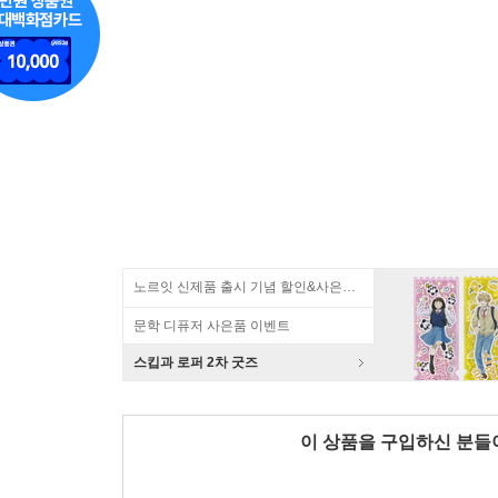
노르잇 신제품 출시 기념 할인&사은품 증정!
문학 디퓨저 사은품 이벤트
스킵과 로퍼 2차 굿즈
이 상품을 구입하신 분