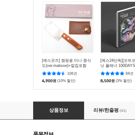
[예스굿즈] 캠핑용 미니 중식
[예스24단독][모트
도(ver.matisse)+칼집포함
닛 플래너 100DAYS
106건
69건
4,900
원
(10% 할인)
8,500
원
(3% 할인)
빨강머리앤 고블렛잔
상품정보
리뷰/한줄평
(0/1)
품목정보