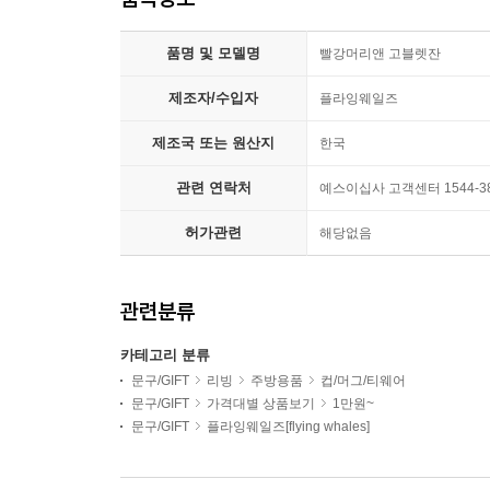
품명 및 모델명
빨강머리앤 고블렛잔
제조자/수입자
플라잉웨일즈
제조국 또는 원산지
한국
관련 연락처
예스이십사 고객센터 1544-3
허가관련
해당없음
관련분류
카테고리 분류
문구/GIFT
리빙
주방용품
컵/머그/티웨어
문구/GIFT
가격대별 상품보기
1만원~
문구/GIFT
플라잉웨일즈[flying whales]