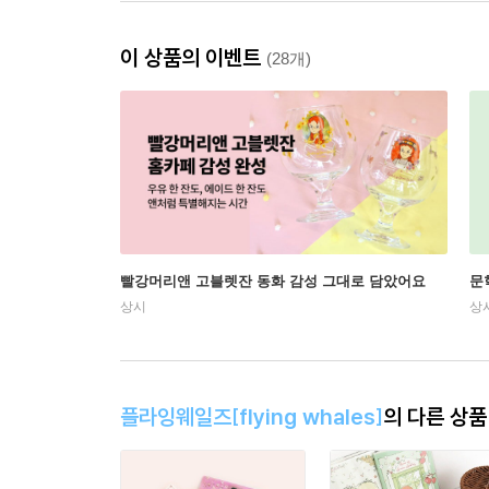
이 상품의 이벤트
(28개)
빨강머리앤 고블렛잔 동화 감성 그대로 담았어요
문
상시
상
플라잉웨일즈[flying whales]
의 다른 상품