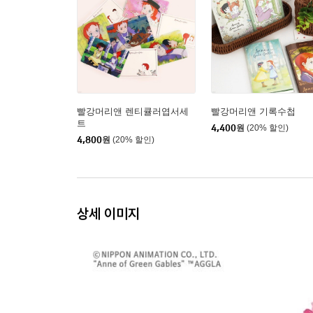
빨강머리앤 렌티큘러엽서세
빨강머리앤 기록수첩
트
4,400
원
(20% 할인)
4,800
원
(20% 할인)
상세 이미지