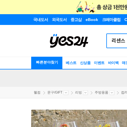
국내도서
외국도서
중고샵
eBook
크레마클럽
C
빠른분야찾기
베스트
신상품
이벤트
바이백
매
웰컴
문구/GIFT
리빙
주방용품
컵/