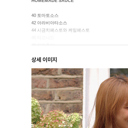
HOMEMADE SAUCE
40 토마토소스
42 아라비아타소스
44 시금치페스토와 케일페스토
46 타프나드
48 치미추리
50 로제소주소스
상세 이미지
52 로메스코소스
ONE PAN BASIC
56 알리오올리오
62 로제소주파스타
66 시금치/케일페스토섬머파스타
72 참치마요냉파스타
78 명란오일파스타
84 알리오올리오 에 페페론치노