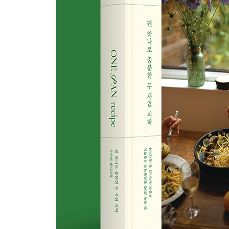
174 크림페스토닭가슴살파스타
180 오징어토마토파스타
186 연어크림파스타
194 스테이크크림파스타
200 랍스터로제소주파스타
206 돼지고기라구파스타
212 버섯‘볼로네제’파스타
218 미트볼파스타
224 지중해식 치킨스튜파스타
232 빨간 바지와 창백한 얼굴의 프러포즈
ONE PAN RICE
242 버섯리소토
248 아로스마리네로
254 단호박리소토
260 레몬치킨라이스