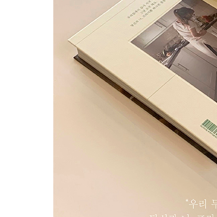
348 우리가 올린 세 번의 결혼식
NO OVEN DESSERTS
358 파리 옥탑방 판나코타
364 복숭아크럼블
370 노오븐 타르트지
374 초콜릿타르트
378 딸기치즈케이크
384 커스터드타르트
390 단호박타르트
396 고구마마시멜로타르트
402 레몬머랭타르트
410 마롱케이크