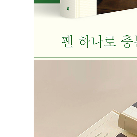
266 큐브스테이크리소토
ONE PAN FISH & STEAK
274 리코타치즈가지롤
278 베이컨가득맥앤치즈
284 지중해식 연어스테이크
290 프로방스닭가슴살스테이크
296 돼지등심스테이크
302 허니머스터드크림치킨
308 우스터크림스테이크
314 스웨덴식 미트볼
320 로제소주대구살스테이크
324 프로방스가자미구이
328 관자버터구이와 로메스코소스
334 랍스터맥앤치즈
340 갈비뇽