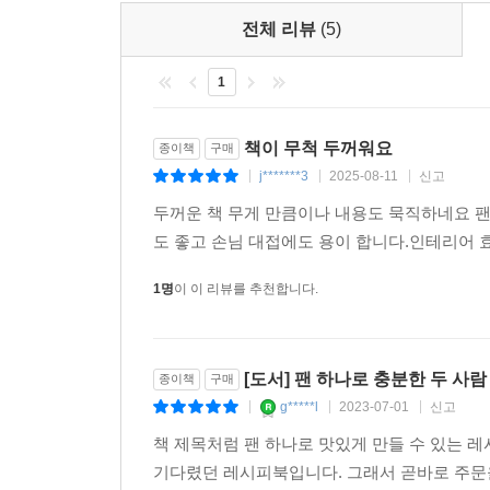
만나볼 수 있다. 글로벌한 두 유튜버가 처음 만
“친한 친구에게 레시피를 전달해주러 들렀다가 잠시 
전체 리뷰
(5)
1
소스부터 타르트까지 63가지의 조리법, 3편의 
다정함과 사랑스러움을 만나보자.
책이 무척 두꺼워요
종이책
구매
j*******3
2025-08-11
신고
|
|
|
두꺼운 책 무게 만큼이나 내용도 묵직하네요 팬
도 좋고 손님 대접에도 용이 합니다.인테리어 
1명
이 이 리뷰를 추천합니다.
[도서] 팬 하나로 충분한 두 사람
종이책
구매
g*****l
2023-07-01
신고
|
|
|
책 제목처럼 팬 하나로 맛있게 만들 수 있는
기다렸던 레시피북입니다. 그래서 곧바로 주문