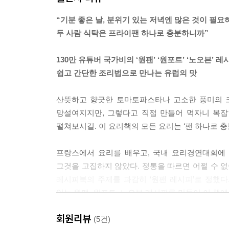
을 수 없다고 했죠. 대체 뭐지, 하늘의 뜻인가 장난
“기분 좋은 날, 분위기 있는 저녁엔 많은 것이 필요
---「우연이라기엔 인연이었을」중에서
두 사람 식탁은 프라이팬 하나로 충분하니까”
130만 유튜버 국가비의 ‘원팬’ ‘원포트’ ‘노오븐’ 레
“…언니, 이렇게 싸우는데 만약에, 당장 오늘, 갑자
쉽고 간단한 조리법으로 만나는 유럽의 맛
에스더가 이런 어마어마한 힌트를 줬는데도 저는 전
산뜻하고 향긋한 토마토파스타나 고소한 풍미의 크
달이 지난 시기라, 프러포즈나 약혼은 제 예상에 없었
망설여지지만, 그렇다고 직접 만들어 먹자니 복
왔습니다.
펼쳐보시길. 이 요리책의 모든 요리는 ‘팬 하나로 충분한
“응, 할 거야.”
프랑스에서 요리를 배우고, 국내 요리경연대회에 
---「빨간 바지와 창백한 얼굴의 프러포즈」중에서
그것을 고집하지 않았다. 정통을 따르면 어쩔 수 없
레시피북의 주제를 과감히 ‘원팬 레시피’로 정했다
조쉬와 제가 그토록 많은 이사를 해왔듯이 평생 어느 
있는 원팬, 원포트, 노오븐 레시피를 만들어 이 책에
다면 그곳이 어디든 우리의 집일 거예요!
회원리뷰
모든 조리법을 사진으로,
(5건)
---「우리가 올린 세 번의 결혼식」중에서