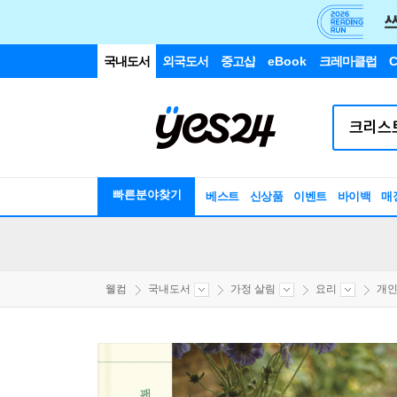
국내도서
외국도서
중고샵
eBook
크레마클럽
C
빠른분야찾기
베스트
신상품
이벤트
바이백
매
웰컴
국내도서
가정 살림
요리
개