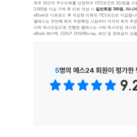
초보부터 고수까지 요리는 난이도순으로
매주 10건의 우수리뷰를 선정하여 YES포인트 3만원을 드
3,000원 이상 구매 후 리뷰 작성 시
일반회원 300원, 마니아
eBook은 다운로드 후 작성한 리뷰만 YES포인트 지급됩니
소스와 기본 요리, 파스타, 리소토, 생선/고기 요리
클래스는 첫번째 회차 주문확정 시점부터 마지막 회차 주문
모든 과정을 사진으로 찍어 조리법과 대치하였다
사락 독서모임으로 진행된 클래스는 사락 독서모임 게시판
첨부하지만, 저자는 초심자들이 책을 따라오다 헤매
eBook 페이백, CD/LP, DVD/Blu-ray, 패션 및 판매금
지내던 부엌에서 촬영되어 홈 메이드 분위기가 물
요리들을 만날 수 있다.
레시피북을 사는 독자는 요리 초보부터 고수까지 
5
명의 예스24 회원이 평가한
하나씩 만들어나가면 실패 확률이 줄어들 것이고,
9.
하나로 충분한 두 사람 식탁』 속 메뉴들끼리의 추
있다.
국가비가 말해주는
영국남자 조쉬와 그날의 이야기
『팬 하나로 충분한 두 사람 식탁』은 요리 파트별