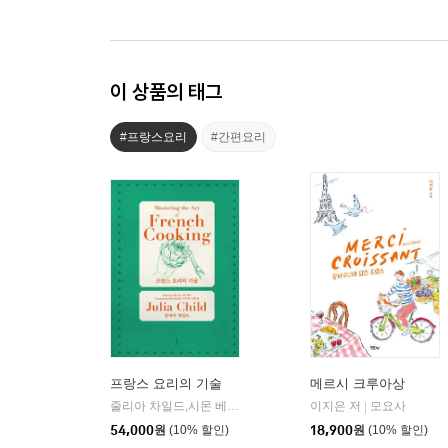
이 상품의 태그
#프랑스요리
#간편요리
프랑스 요리의 기술
메르시 크루아상
줄리아 차일드,시몬 베크,루이제트 베르롤 공저/김현희,마효주 공역
이지은 저
모요사
|
54,000
원
(10% 할인)
18,900
원
(10% 할인)