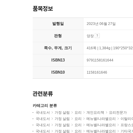
품목정보
발행일
2023년 06월 27일
판형
양장
쪽수, 무게, 크기
416쪽 | 1,384g | 190*250*
ISBN13
9791158161644
ISBN10
1158161646
관련분류
카테고리 분류
국내도서
가정 살림
요리
개인요리책
요리전문가
국내도서
가정 살림
요리
메뉴별/나라별요리
이탈리
국내도서
가정 살림
요리
메뉴별/나라별요리
프랑스
국내도서
가정 살림
요리
메뉴별/나라별요리
기타국