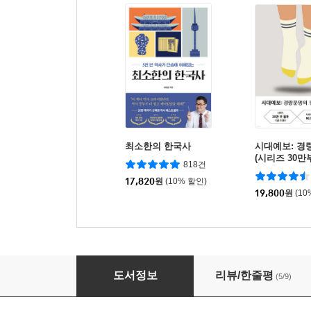
최소한의 한국사
시대예보: 경
(시리즈 30만
818건
버 한정판)
17,820
원
(10% 할인)
19,800
원
(10
팬 하나로 충분한 두 사람 식탁
도서정보
리뷰/한줄평
(5/9)