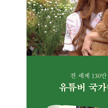
90 봉골레
96 베이컨크림알프레도
102 차돌박이굴소스파스타
106 갈릭새우파스타
112 방울토마토모차렐라파스타
118 치미추리바비큐
122 훈제파프리카와 대구살스테이크
130 우연이라기엔 인연이었을
ONE PAN PASTA
142 애호박파스타
148 해산물아라비아타파스타
152 홍합크림파스타
158 삼겹살카르보나라
164 김치파스타
168 고등어파스타