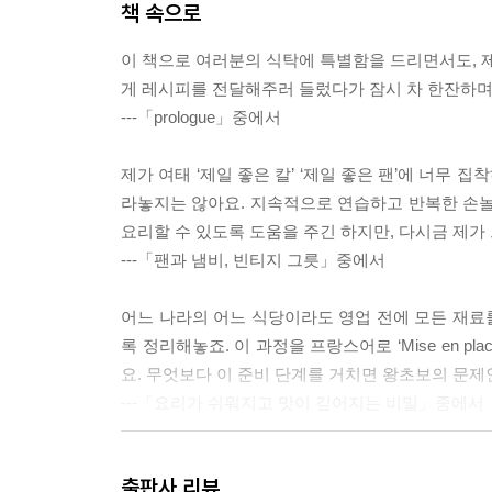
책 속으로
이 책으로 여러분의 식탁에 특별함을 드리면서도, 제
게 레시피를 전달해주러 들렀다가 잠시 차 한잔하며
---「prologue」중에서
제가 여태 ‘제일 좋은 칼’ ‘제일 좋은 팬’에 너무
라놓지는 않아요. 지속적으로 연습하고 반복한 손놀림
요리할 수 있도록 도움을 주긴 하지만, 다시금 제가
---「팬과 냄비, 빈티지 그릇」중에서
어느 나라의 어느 식당이라도 영업 전에 모든 재료
록 정리해놓죠. 이 과정을 프랑스어로 ‘Mise en 
요. 무엇보다 이 준비 단계를 거치면 왕초보의 문제
---「요리가 쉬워지고 맛이 깊어지는 비밀」중에서
출판사 리뷰
우연인가, 인연인가. 이런 우연이 어떻게 맞아떨어질