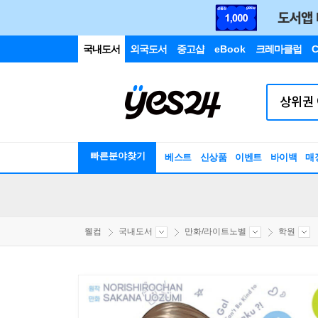
국내도서
외국도서
중고샵
eBook
크레마클럽
C
빠른분야찾기
베스트
신상품
이벤트
바이백
매
웰컴
국내도서
만화/라이트노벨
학원