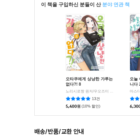
이 책을 구입하신 분들이 산
분야 연관 책
오타쿠에게 상냥한 갸루는
오늘
없다?! 8
니다 
노리시로짱 원저/우오즈미 사카나 글그림
마스다
학
|
13건
5,400
원
(10% 할인)
6,30
배송/반품/교환 안내