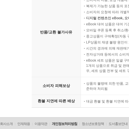
소비자의 사용, 포장 개봉에 
복제가 가능한 상품 등의 포장을 
소비자의 요청에 따라 개별
디지털 컨텐츠인 eBook, 
eBook 대여 상품은 대여 기
모바일 쿠폰 등록 후 취소/환
반품/교환 불가사유
중고상품이 구매확정(자동 
LP상품의 재생 불량 원인이 기
시간의 경과에 의해 재판매가
전자상거래 등에서의 소비자
eBook 세트 상품은 일괄 
1개의 상품으로 취급 및 판매
우, 세트 상품 전부 및 세트
상품의 불량에 의한 반품, 교
소비자 피해보상
준하여 처리됨
환불 지연에 따른 배상
대금 환불 및 환불 지연에 
회사소개
인재채용
이용약관
개인정보처리방침
청소년보호정책
도서홍보안내