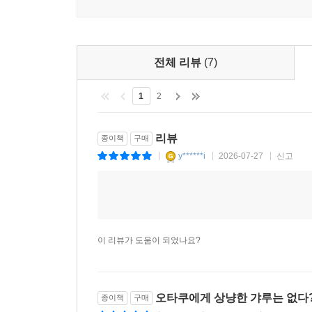
전체 리뷰
(7)
1
2
리뷰
종이책
구매
y******i
2026-07-27
신고
|
|
|
이 리뷰가 도움이 되었나요?
오타쿠에게 상냥한 갸루는 없다?!
종이책
구매