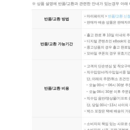
※ 상품 설명에 반품/교환과 관련한 안내가 있는경우 아래 
마이페이지 >
반품/교환 신청
반품/교환 방법
판매자 배송 상품은 판매자와
출고 완료 후 10일 이내의 
디지털 콘텐츠인 eBook의 
반품/교환 가능기간
중고상품의 경우 출고 완료일
모바일 쿠폰의 경우 유효기간(
고객의 단순변심 및 착오구
직수입양서/직수입일서중 일
단, 아래의 주문/취소 조건인
오늘 00시 ~ 06시 30분 
반품/교환 비용
오늘 06시 30분 이후 주문
직수입 음반/영상물/기프트 
단, 당일 00시~13시 사이
박스 포장은 택배 배송이 가
소비자의 책임 있는 사유로 