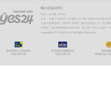
대표 : 김석환, 최세라
주소 : 서울시 영등포구 은행로 11, 5층~6층(여의도동,일신
사업자등록번호 : 229-81-37000 통신판매업신고 : 제 200
이메일 : yes24help@yes24.com 호스팅 서비스사업자 :
Copyright ⓒ YES24 Corp. All Rights Reserved.