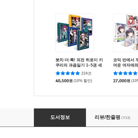
봇치·더·록! 외전 히로이 키
코믹 반에서 
쿠리의 과음일기 1~5권 세
여운 여자애와
트
다 1~5권 세
224건
40,500
원
(10% 할인)
27,000
원
(1
오타쿠에게 상냥한 갸루는 없다?! 1
도서정보
리뷰/한줄평
(7/13)