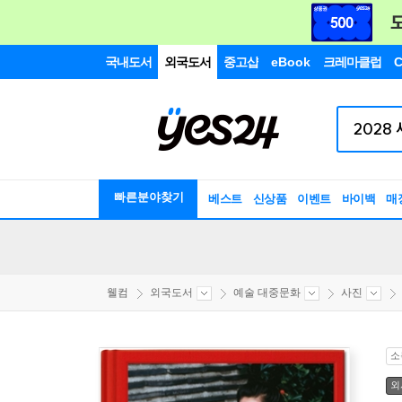
국내도서
외국도서
중고샵
eBook
크레마클럽
C
빠른분야찾기
베스트
신상품
이벤트
바이백
매
웰컴
외국도서
예술 대중문화
사진
소
외