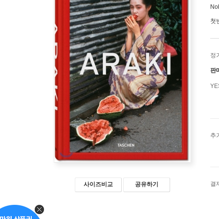
Nob
첫
정
판
Y
추
결
사이즈비교
공유하기