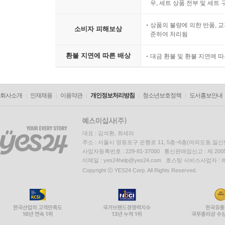
우, 세트 상품 전부 및 세트
상품의 불량에 의한 반품, 교
소비자 피해보상
준하여 처리됨
환불 지연에 따른 배상
대금 환불 및 환불 지연에 
회사소개
인재채용
이용약관
개인정보처리방침
청소년보호정책
도서홍보안내
대표 : 김석환, 최세라
주소 : 서울시 영등포구 은행로 11, 5층~6층(여의도동,일신
사업자등록번호 : 229-81-37000 통신판매업신고 : 제 200
이메일 : yes24help@yes24.com 호스팅 서비스사업자 :
Copyright ⓒ YES24 Corp. All Rights Reserved.