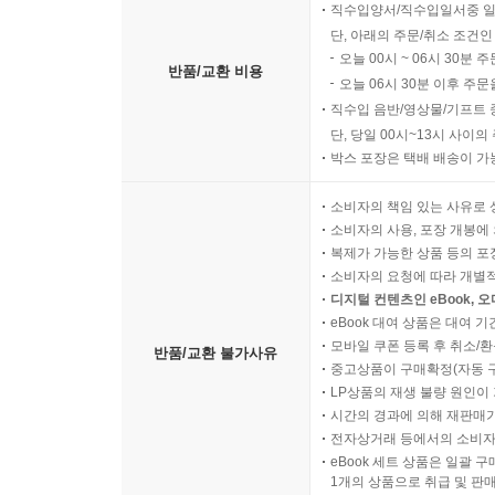
직수입양서/직수입일서중 일
단, 아래의 주문/취소 조건인
오늘 00시 ~ 06시 30분 
반품/교환 비용
오늘 06시 30분 이후 주문
직수입 음반/영상물/기프트 
단, 당일 00시~13시 사이
박스 포장은 택배 배송이 가
소비자의 책임 있는 사유로 
소비자의 사용, 포장 개봉에 
복제가 가능한 상품 등의 포장을 
소비자의 요청에 따라 개별
디지털 컨텐츠인 eBook, 
eBook 대여 상품은 대여 기
모바일 쿠폰 등록 후 취소/환
반품/교환 불가사유
중고상품이 구매확정(자동 
LP상품의 재생 불량 원인이 기
시간의 경과에 의해 재판매가
전자상거래 등에서의 소비자
eBook 세트 상품은 일괄 
1개의 상품으로 취급 및 판매