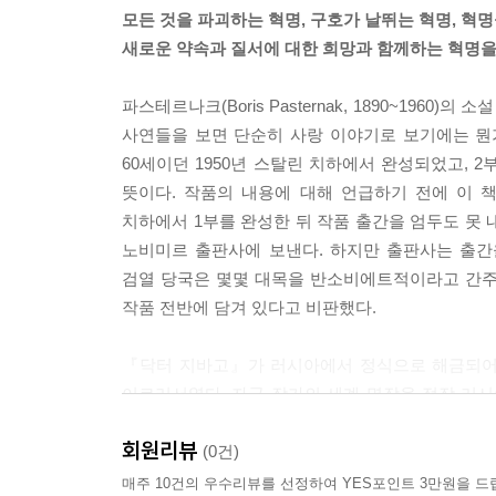
모든 것을 파괴하는 혁명, 구호가 날뛰는 혁명, 혁명
새로운 약속과 질서에 대한 희망과 함께하는 혁명을
파스테르나크(Boris Pasternak, 1890~19
사연들을 보면 단순히 사랑 이야기로 보기에는 뭔
60세이던 1950년 스탈린 치하에서 완성되었고, 
뜻이다. 작품의 내용에 대해 언급하기 전에 이 
치하에서 1부를 완성한 뒤 작품 출간을 엄두도 못 
노비미르 출판사에 보낸다. 하지만 출판사는 출간
검열 당국은 몇몇 대목을 반소비에트적이라고 간주했
작품 전반에 담겨 있다고 비판했다.
『닥터 지바고』가 러시아에서 정식으로 해금되어 
이르러서였다. 자국 작가의 세계 명작을 정작 러
일반인들에게 은밀히 알려지고 사랑을 받긴 했다
회원리뷰
금석지감을 느끼지 않을 수 없다.
(0건)
매주 10건의 우수리뷰를 선정하여 YES포인트 3만원을 드