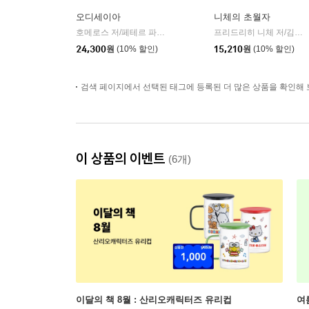
오디세이아
니체의 초월자
호메로스 저/페테르 파울 루벤스 그림/박문재 역
현대지성
프리드리히 니체 저/김철 편역
|
24,300
원
(10% 할인)
15,210
원
(10% 할인)
검색 페이지에서 선택된 태그에 등록된 더 많은 상품을 확인해 
이 상품의 이벤트
(6개)
이달의 책 8월 : 산리오캐릭터즈 유리컵
여