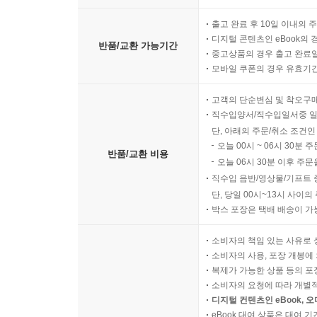
출고 완료 후 10일 이내의 
디지털 콘텐츠인 eBook의 
반품/교환 가능기간
중고상품의 경우 출고 완료일
모바일 쿠폰의 경우 유효기간(
고객의 단순변심 및 착오구
직수입양서/직수입일서중 일
단, 아래의 주문/취소 조건인
오늘 00시 ~ 06시 30분 
반품/교환 비용
오늘 06시 30분 이후 주문
직수입 음반/영상물/기프트 
단, 당일 00시~13시 사이
박스 포장은 택배 배송이 가
소비자의 책임 있는 사유로 
소비자의 사용, 포장 개봉에 
복제가 가능한 상품 등의 포장을 
소비자의 요청에 따라 개별
디지털 컨텐츠인 eBook, 
eBook 대여 상품은 대여 기