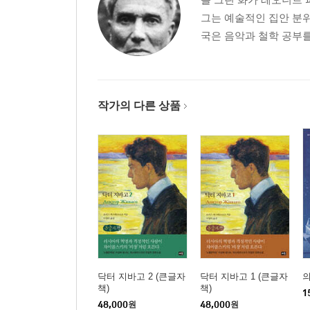
그는 예술적인 집안 분위
국은 음악과 철학 공부를 
작가의 다른 상품
닥터 지바고 2 (큰글자
닥터 지바고 1 (큰글자
의
책)
책)
1
48,000
원
48,000
원