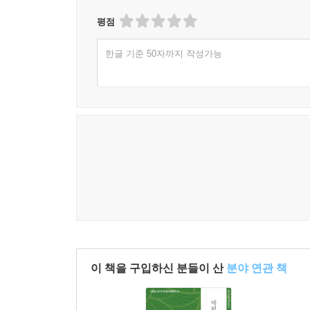
‘진형준 교수의 세계문학컬렉션’으로 만나는 새로운
평점
〈생각하는 힘: 진형준 교수의 세계문학컬렉션〉은
한글 기준 50자까지 작성가능
즐거움, 앎의 기쁨을 배가해주고, 사고력과 창의성과
ㆍ 쉽고 재미나는 고전 작품 읽기
고전이 더 이상 어렵고 지루한 작품이 아니라 친구 
재탄생한 작품들을 통해 즐거운 독서의 세계에 빠져
ㆍ 작가와 작품 세계를 한눈에 보여주는 도판과 설
각 작품마다 시작 부분에 작가와 작품에 관한 다양한
작품은 어떤 의미와 가치를 가지고 있는지 음미할 수
이 책을 구입하신 분들이 산
분야 연관 책
ㆍ 이해의 폭과 깊이를 더해주는 흥미진진한 자료
본문 중간중간에 작품 속 등장인물이나 주제, 맥락,