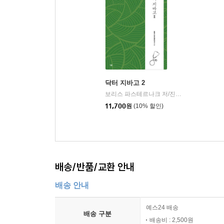
더 많은 것을 알아보고 생각해볼 수 있도록 돕는다.
ㆍ 오늘을 살아가는 데 힘과 지혜를 주는 작품 해설
각 작품별 해설은 해당 작품의 주제와 시대배경, 
연관된 문제를 다양하고 폭넓은 관점에서 바라볼 수 
닥터 지바고 2
기르도록 이끌어준다.
보리스 파스테르나크 저/진형준 역
살림출판
|
11,700
원
(10% 할인)
배송/반품/교환 안내
배송 안내
예스24 배송
배송 구분
배송비 : 2,500원