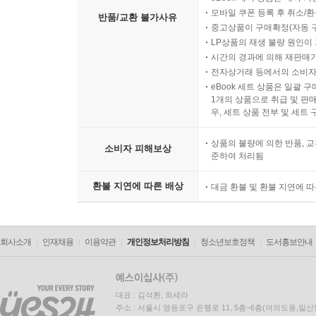
모바일 쿠폰 등록 후 취소/환
반품/교환 불가사유
중고상품이 구매확정(자동 
LP상품의 재생 불량 원인이 기
시간의 경과에 의해 재판매가
전자상거래 등에서의 소비자
eBook 세트 상품은 일괄 
1개의 상품으로 취급 및 판매
우, 세트 상품 전부 및 세트
상품의 불량에 의한 반품, 교
소비자 피해보상
준하여 처리됨
환불 지연에 따른 배상
대금 환불 및 환불 지연에 
회사소개
인재채용
이용약관
개인정보처리방침
청소년보호정책
도서홍보안내
대표 : 김석환, 최세라
주소 : 서울시 영등포구 은행로 11, 5층~6층(여의도동,일신