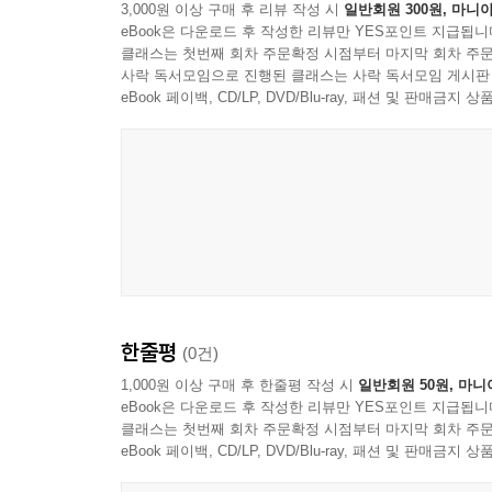
3,000원 이상 구매 후 리뷰 작성 시
일반회원 300원, 마니아
20세기 전반기의 격동적인 세계사를 압축해 놓은 듯
eBook은 다운로드 후 작성한 리뷰만 YES포인트 지급됩니
시대정신이 되었던 시기이다. 『닥터 지바고』는 
클래스는 첫번째 회차 주문확정 시점부터 마지막 회차 주문
사랑한 한 인물, 그리고 무엇보다 삶을 사랑했고
사락 독서모임으로 진행된 클래스는 사락 독서모임 게시판
단어가 ‘혁명’이었다면 그 시대정신 대신 ‘삶’과 ‘
eBook 페이백, CD/LP, DVD/Blu-ray, 패션 및 판매금
ㆍ 생각하는 힘: 진형준 교수의 세계문학컬렉션 시
〈생각하는 힘: 진형준 교수의 세계문학컬렉션〉
축적해온 현장 경험과 후세대를 위한 애정을 쏟아부
『1984』와 『이방인』까지, 고대부터 현대에 
계속해서 후속 권들이 출간되고 있다.
한줄평
(0건)
〈생각하는 힘: 진형준 교수의 세계문학컬렉션〉
‘고전’을 읽어야 한다는, 그리고 반드시 ‘완역본’
1,000원 이상 구매 후 한줄평 작성 시
일반회원 50원, 마니
eBook은 다운로드 후 작성한 리뷰만 YES포인트 지급됩니
사람은 거의 없다. 한마디로 ‘죽은’ 고전이다. 진
클래스는 첫번째 회차 주문확정 시점부터 마지막 회차 주문
누구나 읽기 좋은, 믿을 만한 ‘축역본(remaster ed
eBook 페이백, CD/LP, DVD/Blu-ray, 패션 및 판매금