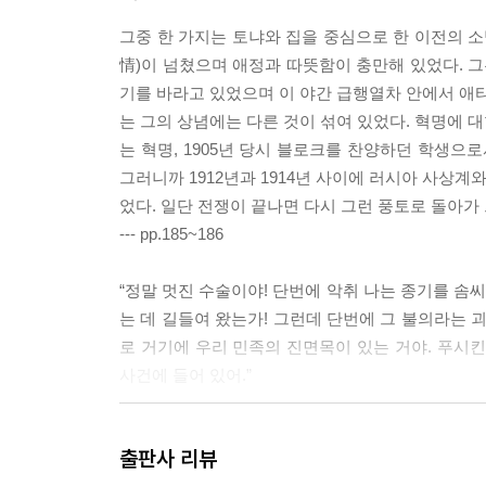
그중 한 가지는 토냐와 집을 중심으로 한 이전의 소
情)이 넘쳤으며 애정과 따뜻함이 충만해 있었다. 그
기를 바라고 있었으며 이 야간 급행열차 안에서 애타
는 그의 상념에는 다른 것이 섞여 있었다. 혁명에 
는 혁명, 1905년 당시 블로크를 찬양하던 학생으
그러니까 1912년과 1914년 사이에 러시아 사상계
었다. 일단 전쟁이 끝나면 다시 그런 풍토로 돌아가
--- pp.185~186
“정말 멋진 수술이야! 단번에 악취 나는 종기를 솜
는 데 길들여 왔는가! 그런데 단번에 그 불의라는 
로 거기에 우리 민족의 진면목이 있는 거야. 푸시
사건에 들어 있어.”
--- pp.215~216
출판사 리뷰