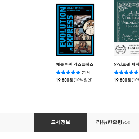
에볼루션 익스프레스
와일드펠 저택
21건
19,800
원
(10% 할인)
19,800
원
(10
닥터 지바고 1
도서정보
리뷰/한줄평
(0/0)