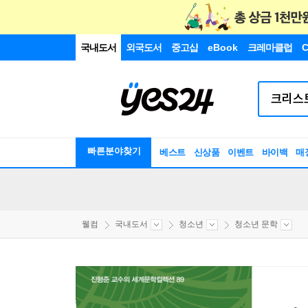
국내도서
외국도서
중고샵
eBook
크레마클럽
C
빠른분야찾기
베스트
신상품
이벤트
바이백
매
웰컴
국내도서
청소년
청소년 문학