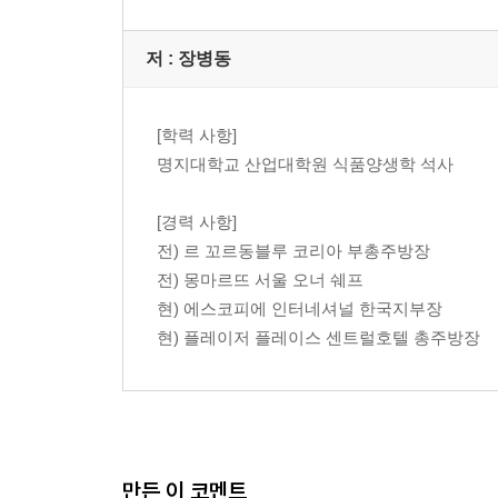
6. 식초(프렌치 드레싱) 소스에 얽힌 이야기 … 135
저 :
장병동
달걀 노른자와 오일 베이스 소스 … 142
1. 마요네즈 소스 개요 … 143
[학력 사항]
2. 마요네즈 소스 트렌드 … 144
명지대학교 산업대학원 식품양생학 석사
3. 마요네즈 소스의 비밀 … 146
4. 클래식 마요네즈 소스 … 149
[경력 사항]
5. 파생 마요네즈 소스 … 151
전) 르 꼬르동블루 코리아 부총주방장
6. 마요네즈 소스에 얽힌 이야기 … 157
전) 몽마르뜨 서울 오너 쉐프
현) 에스코피에 인터네셔널 한국지부장
버터 베이스 소스 … 162
현) 플레이저 플레이스 센트럴호텔 총주방장
1. 버터 소스 개요 … 163
2. 버터 소스 트렌드 … 164
3. 버터 소스의 비밀 … 167
4. 클래식 버터 소스 … 169
만든 이 코멘트
5. 파생 버터 소스 … 174