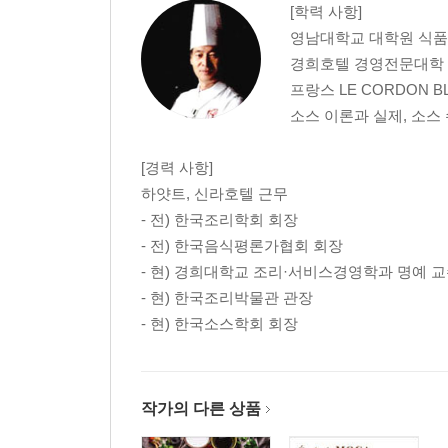
[학력 사항]
루를 넣은 육수 베이스 소스 … 56
영남대학교 대학원 식품
경희호텔 경영전문대학 
1. 벨루테 소스 개요 … 57
프랑스 LE CORDON B
2. 벨루테 소스 트렌드 … 59
소스 이론과 실제, 소스
3. 벨루테 소스의 비밀 … 61
4. 클래식 벨루테 소스 … 62
[경력 사항]
5. 파생 벨루테 소스 … 67
하얏트, 신라호텔 근무
6. 벨루테 소스에 얽힌 이야기 … 73
- 전) 한국조리학회 회장
- 전) 한국음식평론가협회 회장
우유 베이스 소스 … 82
- 현) 경희대학교 조리·서비스경영학과 명예 
- 현) 한국조리박물관 관장
1. 베샤멜 소스 개요 … 83
- 현) 한국소스학회 회장
2. 베샤멜 소스 트렌드 … 84
3. 베샤멜 소스의 비밀 … 86
4. 클래식 베샤멜 소스 … 88
5. 파생 베샤멜 소스 … 90
작가의 다른 상품
6. 베샤멜 소스에 얽힌 이야기 … 94