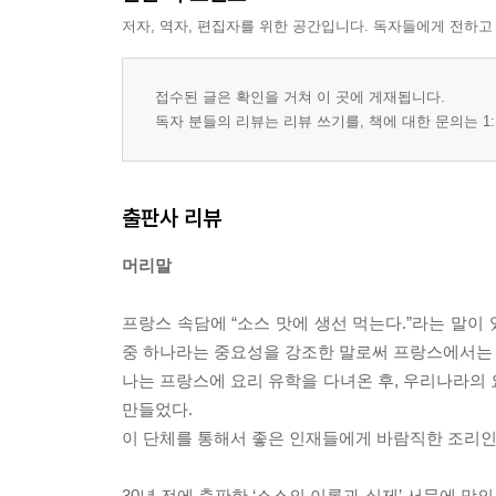
저자, 역자, 편집자를 위한 공간입니다. 독자들에게 전하고
6. 버터 소스에 얽힌 이야기 … 180
설탕 베이스 소스 … 184
접수된 글은 확인을 거쳐 이 곳에 게재됩니다.
독자 분들의 리뷰는 리뷰 쓰기를, 책에 대한 문의는 1:
1. 바닐라 소스 개요 … 185
2. 바닐라 소스 트렌드 … 186
3. 바닐라 소스의 비밀 … 188
출판사 리뷰
4. 클래식 바닐라 소스 … 190
5. 바닐라 소스에 얽힌 이야기 … 192
머리말
부록 … 198
프랑스 속담에 “소스 맛에 생선 먹는다.”라는 말이
중 하나라는 중요성을 강조한 말로써 프랑스에서는 
MOCA와 함께하는 Master Chef 과정 - 양식 소스 
나는 프랑스에 요리 유학을 다녀온 후, 우리나라
만들었다.
저자 소개 … 262
이 단체를 통해서 좋은 인재들에게 바람직한 조리인
30년 전에 출판한 ‘소스의 이론과 실제’ 서문에 