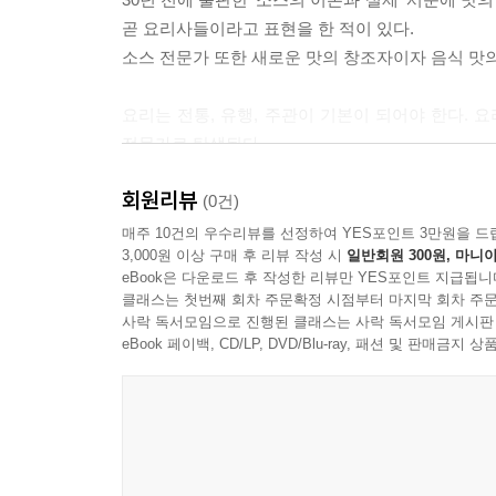
곧 요리사들이라고 표현을 한 적이 있다.
소스 전문가 또한 새로운 맛의 창조자이자 음식 맛
요리는 전통, 유행, 주관이 기본이 되어야 한다.
전문가로 탄생된다.
회원리뷰
좋은 소스를 만들려면 신선한 양질의 재료도 중
(0건)
업무를 담당하려면 많은 경험이 요구된다.
매주 10건의 우수리뷰를 선정하여 YES포인트 3만원을 드
3,000원 이상 구매 후 리뷰 작성 시
일반회원 300원, 마니아
이러한 면에서 후배들에게 도움이 되고자 많은 소스
eBook은 다운로드 후 작성한 리뷰만 YES포인트 지급됩니
해왔다.
클래스는 첫번째 회차 주문확정 시점부터 마지막 회차 주문
사락 독서모임으로 진행된 클래스는 사락 독서모임 게시판
필자는 학교를 정년 퇴임하고 한국 조리 박물관장이
eBook 페이백, CD/LP, DVD/Blu-ray, 패션 및 판매금
조리인들 가슴에 자긍심을 심어줄 수 있는 장소로 
이 곳에서 나는 새로운 도전을 하며 KBS 평생 교육원과
여기서 강의하는 소스 전문가 과정을 개설하면서 클
클래식 소스는 프랑스에서 1953년에 발행된 LES SAUCES