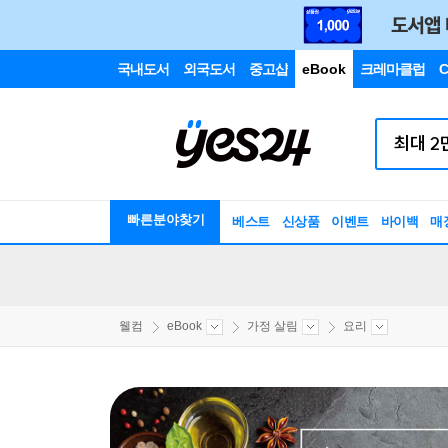
국내도서
외국도서
중고샵
eBook
크레마클럽
C
빠른분야찾기
베스트
신상품
이벤트
바이백
매
웰컴
eBook
가정 살림
요리