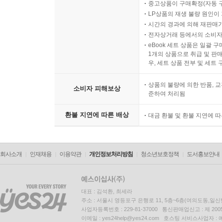
중고상품이 구매확정(자동 
LP상품의 재생 불량 원인이 기
시간의 경과에 의해 재판매가
전자상거래 등에서의 소비자
eBook 세트 상품은 일괄 
1개의 상품으로 취급 및 판매
우, 세트 상품 전부 및 세트
상품의 불량에 의한 반품, 교
소비자 피해보상
준하여 처리됨
환불 지연에 따른 배상
대금 환불 및 환불 지연에 
회사소개
인재채용
이용약관
개인정보처리방침
청소년보호정책
도서홍보안내
대표 : 김석환, 최세라
주소 : 서울시 영등포구 은행로 11, 5층~6층(여의도동,일신
사업자등록번호 : 229-81-37000 통신판매업신고 : 제 200
이메일 : yes24help@yes24.com 호스팅 서비스사업자 :