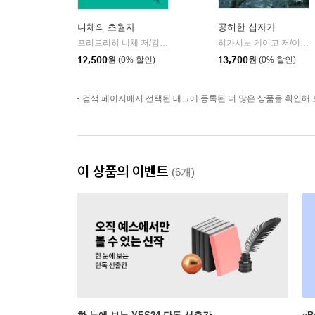
니체의 초월자
공허한 십자가
프리드리히 니체 저/김철 편역
히읏
히가시노 게이고 저/이선희 역
|
12,500
원
(0% 할인)
13,700
원
(0% 할인)
검색 페이지에서 선택된 태그에 등록된 더 많은 상품을 확인해 
이 상품의 이벤트
(6개)