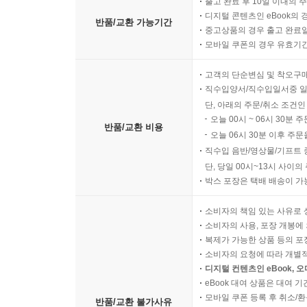
출고 완료 후 10일 이내의 
디지털 콘텐츠인 eBook의 
반품/교환 가능기간
중고상품의 경우 출고 완료일
모바일 쿠폰의 경우 유효기간(
고객의 단순변심 및 착오구
직수입양서/직수입일서중 일
단, 아래의 주문/취소 조건인
오늘 00시 ~ 06시 30분 
반품/교환 비용
오늘 06시 30분 이후 주문
직수입 음반/영상물/기프트 
단, 당일 00시~13시 사이
박스 포장은 택배 배송이 가
소비자의 책임 있는 사유로 
소비자의 사용, 포장 개봉에 
복제가 가능한 상품 등의 포장을 
소비자의 요청에 따라 개별
디지털 컨텐츠인 eBook, 
eBook 대여 상품은 대여 기
모바일 쿠폰 등록 후 취소/환
반품/교환 불가사유