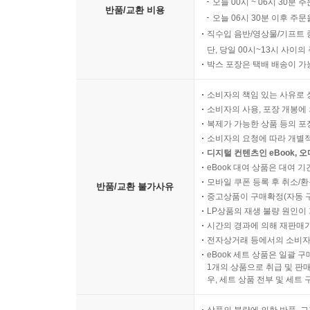
오늘 00시 ~ 06시 30분 
반품/교환 비용
오늘 06시 30분 이후 주문
직수입 음반/영상물/기프트 
단, 당일 00시~13시 사이
박스 포장은 택배 배송이 가
소비자의 책임 있는 사유로 
소비자의 사용, 포장 개봉에 
복제가 가능한 상품 등의 포장을 
소비자의 요청에 따라 개별
디지털 컨텐츠인 eBook, 
eBook 대여 상품은 대여 기
모바일 쿠폰 등록 후 취소/환
반품/교환 불가사유
중고상품이 구매확정(자동 
LP상품의 재생 불량 원인이 기
시간의 경과에 의해 재판매가
전자상거래 등에서의 소비자
eBook 세트 상품은 일괄 
1개의 상품으로 취급 및 판매
우, 세트 상품 전부 및 세트