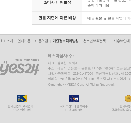
상품의 불량에 의한 반품, 교
소비자 피해보상
준하여 처리됨
환불 지연에 따른 배상
대금 환불 및 환불 지연에 
회사소개
인재채용
이용약관
개인정보처리방침
청소년보호정책
도서홍보안내
대표 : 김석환, 최세라
주소 : 서울시 영등포구 은행로 11, 5층~6층(여의도동,일신
사업자등록번호 : 229-81-37000 통신판매업신고 : 제 200
이메일 : yes24help@yes24.com 호스팅 서비스사업자 :
Copyright ⓒ YES24 Corp. All Rights Reserved.