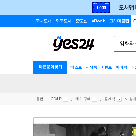
국내도서
외국도서
중고샵
eBook
크레마클럽
C
빠른분야찾기
베스트
신상품
이벤트
바이백
매
웰컴
CD/LP
해외 구매
클래식
실내