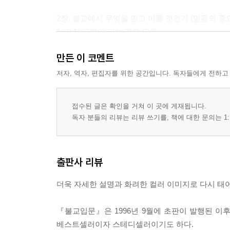
2장. 불교에서 무엇을 믿고 이룰 것인가 (믿음의 
1. 가장 근본이 되는 것은 믿음
2. 믿음은 무엇이며, 무엇을 믿어야 할까
만든 이 코멘트
3. 불보살님은 어떤 분인가
1) 지혜와 자비를 완벽하게 갖춘 부처님
저자, 역자, 편집자를 위한 공간입니다. 독자들에게 전하고
2) 중생 구제에 매진하는 보살님
3) 이로움을 베푸는 신중님
접수된 글은 확인을 거쳐 이 곳에 게재됩니다.
독자 분들의 리뷰는 리뷰 쓰기를, 책에 대한 문의는 1:
3장. 석가모니 부처님은 어떤 분이고, 어떻게 사셨는
1. 부처님의 생애
출판사 리뷰
1) 안락한 왕자 시절
2) 인생의 문제에 직면하다
더욱 자세한 설명과 화려한 컬러 이미지로 다시 
3) 출가하다
4) 스승을 찾아 나아가다
『불교입문』은 1996년 9월에 초판이 발행된 이
5) 보리수 아래에서 수행하다
베스트셀러이자 스테디셀러이기도 하다.