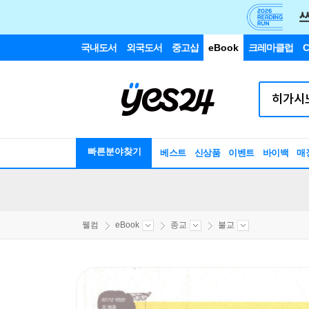
국내도서
외국도서
중고샵
eBook
크레마클럽
C
빠른분야찾기
베스트
신상품
이벤트
바이백
매
웰컴
eBook
종교
불교