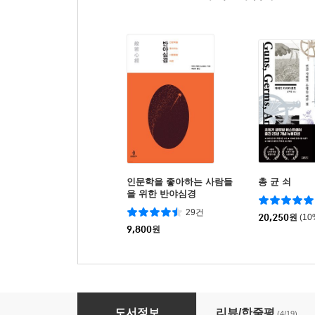
인문학을 좋아하는 사람들
총 균 쇠
을 위한 반야심경
29건
20,250
원
(1
9,800
원
불교입문
도서정보
리뷰/한줄평
(4/19)