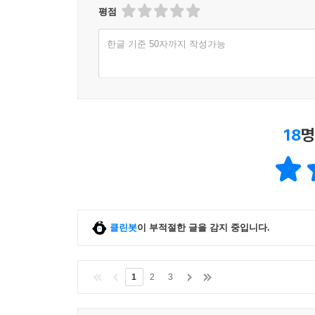
2) 다양하게 열리는 법회와 불교 명절
평점
9장. 수행과 전법, 그리고 문화가 살아 있는 사찰은
한글 기준 50자까지 작성가능
1. 수행하기 좋고, 전법하기 좋은 곳에 위치한 사찰
2. 사찰 곳곳에 담겨 있는 진리의 향기
1) 극락교 건너 만나는 사찰의 장엄물
2) 부처님 세계로 들어가는 사찰의 문
18
명
3) 부처님의 지혜와 복덕이 충만한 곳, 법당
4) 말없이 이어지는 불멸의 삼보
5) 수행이 살아 있는 사찰의 생활 공간, 요사
3. 부처님 가르침과 함께하는 법구
1) 중생을 제도하기 위한 불전사물
2) 신행 생활 속 주요한 법구
클린봇
이 부적절한 글을 감지 중입니다.
10장. 부처님과 보살님은 어떤 모습을 하고, 어떤 
1
2
3
1. 불상을 대하는 마음가짐
1) 부처님에 대한 존경과 그리움으로 불상을 모시다