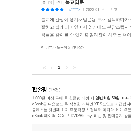
불교입문
종이책
구매
2) 지계바라밀
s*****8
2023-01-04
신고
|
|
|
3) 인욕바라밀
불교에 관심이 생겨서입문용 도서 검색하다가 
4) 정진바라밀
절하고 쉽게 되어있어서 읽기에도 부담스럽지 
5) 선정바라밀
책들을 찾아볼 수 있게끔 길라잡이 해주는 책이
6) 반야바라밀
3. 사람들을 포용하는 방법
이 리뷰가 도움이 되었나요?
1) 사섭법
2) 사무량심
4. 보현행원, 보살로 살아가려는 자의 열 가지 서원
1
5. 사홍서원, 네 가지 넓고도 큰 서원
한줄평
8장. 왜 예불을 드리고, 법회에 참석해야 하나 (예
(19건)
1. 매일같이 불보살님을 생각하며 정성을 다하다
1,000원 이상 구매 후 한줄평 작성 시
일반회원 50원, 마니
1) 예불, 불보살님께 예배드리다
eBook은 다운로드 후 작성한 리뷰만 YES포인트 지급됩니
클래스는 첫번째 회차 주문확정 시점부터 마지막 회차 주문
2) 헌공, 불보살님께 공양을 올리다
eBook 페이백, CD/LP, DVD/Blu-ray, 패션 및 판매금
2. 법회로 지혜를 밝히고 가피를 구하다
1) 법회, 불?법?승 삼보와 함께하는 자리