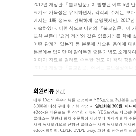
6) 깨닫다
2012년 개정판 『불교입문』이 발행된 이후 5년 
7) 세상으로 나아가다
크기로 가독성은 유지하면서, 각각의 주제는 보다
8) 완전한 열반에 들다
에서는 1쪽 정도로 간략하게 설명했지만, 201
2. 부처님의 제자들
서술하였다. 이런 식으로 이전의 『불교입문』이 가
또한 본문에 ‘요점 정리’와 같은 읽을거리를 함께 
4장. 부처님의 가르침을 통해 무엇을 배울 것인가 
어떤 관계가 있는지 등 본문에 서술된 용어에 대한
1. 법에 깃들어 있는 의미
본문에는 없지만 더 알아두면 좋은 개념도 소개하여
2. 우리가 알고 실천해야 할 부처님의 가르침들
이미지 자료를 컬러로 수록한 것도 이 책의 장점
1) 세상이 지니고 있는 세 가지 속성(삼법인)
2017년 개정판 『불교입문』에서는 불보살상이나 전
2) 네 가지 성스러운 진리(사성제와 팔정도)
3) 행복과 불행은 누가 주는가(업과 인과법)
신도교재편찬위원회가 구성하고, 전문 집필위원이 쓴
4) 세상은 서로 의지해서 존재한다(연기법)
회원리뷰
(4건)
5) 극단에 치우치지 않는 삶(중도)
시대의 변화와 더불어 이 책의 내용을 대폭 
매주 10건의 우수리뷰를 선정하여 YES포인트 3만원을 드
6) 걸림 없는 삶(공과 마음)
3,000원 이상 구매 후 리뷰 작성 시
일반회원 300원, 마니아
구성하였다. 스님과 재가자가 함께 어우러진 신도
eBook은 다운로드 후 작성한 리뷰만 YES포인트 지급됩니
또 여러 차례 검토하였다. 그리고 이러한 집필 
클래스는 첫번째 회차 주문확정 시점부터 마지막 회차 주문
5장. 불자로서 지켜야 할 계율과 윤리란 무엇인가 (
안내하고자 하였다.
사락 독서모임으로 진행된 클래스는 사락 독서모임 게시판
1. 삼귀의계, 불자로 살겠다는 다짐
그렇게 만들어진 이 책이 불교란 무엇인지에 대해
eBook 페이백, CD/LP, DVD/Blu-ray, 패션 및 판매금
2. 오계, 불자가 지켜야 할 다섯 가지 계율