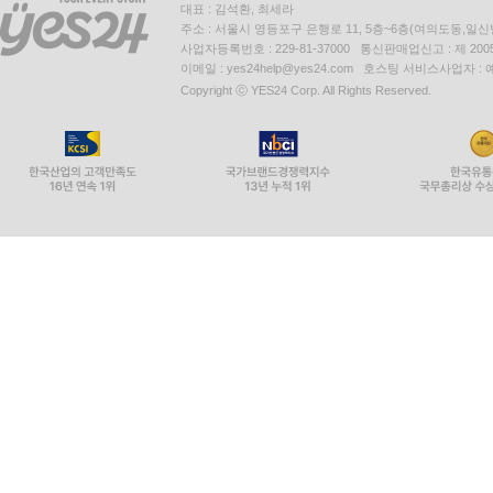
대표 : 김석환, 최세라
주소 : 서울시 영등포구 은행로 11, 5층~6층(여의도동,일신
사업자등록번호 : 229-81-37000 통신판매업신고 : 제 200
이메일 : yes24help@yes24.com 호스팅 서비스사업자 :
Copyright ⓒ YES24 Corp. All Rights Reserved.