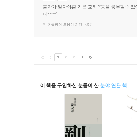
불자가 알아야할 기본 교리 ?등을 공부할수 있
3) 산하 조직 및 교육 기관
다~~^^
4. 조계종도의 신행 활동
1) 불자와 신도
이 한줄평이 도움이 되었나요?
2) 한국불교의 새로운 신행 풍토 조성을 위해
부록
불자의 자세와 예절 ｜ 우리말 예불문 ｜ 우리말 반
1
2
3
이 책을 구입하신 분들이 산
분야 연관 책