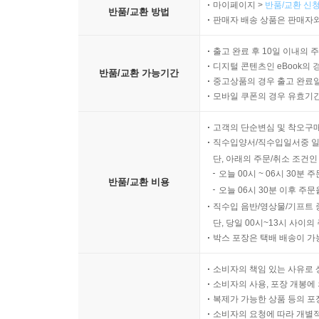
마이페이지 >
반품/교환 신청
반품/교환 방법
판매자 배송 상품은 판매자와
출고 완료 후 10일 이내의 
디지털 콘텐츠인 eBook의 
반품/교환 가능기간
중고상품의 경우 출고 완료일
모바일 쿠폰의 경우 유효기간(
고객의 단순변심 및 착오구
직수입양서/직수입일서중 일
단, 아래의 주문/취소 조건인
오늘 00시 ~ 06시 30분 
반품/교환 비용
오늘 06시 30분 이후 주문
직수입 음반/영상물/기프트 
단, 당일 00시~13시 사이
박스 포장은 택배 배송이 가
소비자의 책임 있는 사유로 
소비자의 사용, 포장 개봉에 
복제가 가능한 상품 등의 포장을 
소비자의 요청에 따라 개별