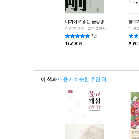
니까야로 읽는 금강경
불교
이중표 역해
불광출판사
대한불
|
7건
19,600
원
9,90
이 책과
내용이 비슷한 추천 책