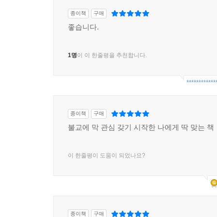
2) 부처님께 예배 공양하여 위없는 도를 얻다
종이책
구매
2. 불보살님을 만나는 기쁨
좋습니다.
1) 불보살님 알아보기
2) 법당과 불보살님
1명
이 이 한줄평을 추천합니다.
11장. 대한불교조계종의 불자는 무엇을 알고 실천
1. 대한불교조계종이라는 이름의 의미
************
1) 대한불교조계종이란
2) 조계종이라는 이름의 유래
종이책
구매
3) 조계종의 종지와 소의경전
불교에 막 관심 갖기 시작한 나에게 딱 맞는 책
2. 한국불교의 역사와 함께하는 대한불교조계종
1) 종조, 도의 국사
2) 중천조, 보조 지눌 국사
이 한줄평이 도움이 되었나요?
3) 중흥조, 태고 보우 국사
4) 근현대의 조계종단
3. 대한불교조계종 종단의 구조와 역할
1) 중앙 조직
종이책
구매
2) 지역 조직