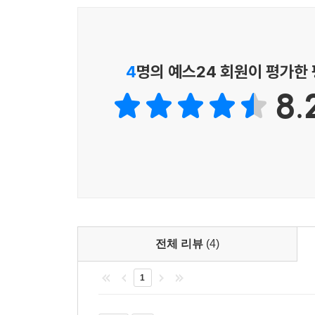
현실에 적용, 실천하는 데 중점을 두었다는 점이다.
3. 칠불통계게, 악을 멈추고 선을 행하라
불교는 개인의 수행, 그리고 실천을 강조하는 
4. 참회, 업장을 씻고 새로운 인생을 살다
설명만으로 채워진 것이 아니라 생활 속에서 실천
5. 불자의 윤리와 도덕
실천과제를 제시한 것이 바로 그러한 이유 때문이다
4
명의 예스24 회원이 평가한
6장. 삶의 평온을 위한 신행 생활, 어떻게 할 것인가
8.
1. 신행, 믿음과 수행이 함께하다
2. 계율?선정?지혜가 함께하는 수행
1) 수행의 중심 내용은 계?정?혜 삼학
2) 수행의 종류
3. 기도, 불보살님의 가피로 수행 정진에 힘을 더하
4. 기도?수행하는 마음가짐과 방법
5. 가정에서의 신행 생활
전체 리뷰
(4)
7장. 불자는 무엇을 실천해야 행복하게 살 수 있는가
1. 보살의 삶
1
2. 육바라밀
1) 보시바라밀