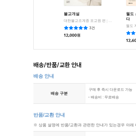
불교개설
월도
다
대한불교조계종 포교원 편
조계종출판사
|
월도 
3건
12,000
원
12,6
배송/반품/교환 안내
배송 안내
구매 후 즉시 다운로드 가능
배송 구분
배송비 : 무료배송
반품/교환 안내
※ 상품 설명에 반품/교환과 관련한 안내가 있는경우 아래 