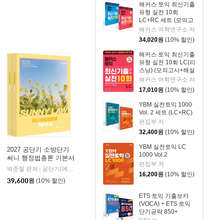
해커스 토익 최신기출
유형 실전 10회
LC+RC 세트 (모의고
사+해설집)
해커스 어학연구소 저
34,020
원
(10% 할인)
해커스 토익 최신기출
유형 실전 10회 LC(리
스닝) (모의고사+해설
집)
해커스 어학연구소 저
17,010
원
(10% 할인)
YBM 실전토익 1000
Vol. 2 세트 (LC+RC)
편집부 저
32,400
원
(10% 할인)
YBM 실전토익 LC
2027 공단기 소방단기
1000 Vol.2
써니 행정법총론 기본서
편집부 저
박준철 편저
공단기(에스티유니타스)
|
16,200
원
(10% 할인)
39,600
원
(10% 할인)
ETS 토익 기출보카
(VOCA) + ETS 토익
단기공략 850+
(LC+RC) 세트