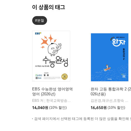
이 상품의 태그
#분철
EBS 수능완성 영어영역
완자 고등 통합과학 2 (2
영어 (2026년)
026년용)
EBS 저
한국교육방송공사
김은경,채규선,조향숙 등저
|
14,040
원
(10% 할인)
16,650
원
(10% 할인)
검색 페이지에서 선택된 태그에 등록된 더 많은 상품을 확인해 