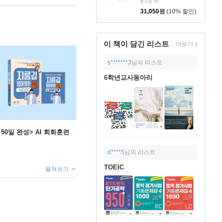
ETS 저
31,050
원
(10% 할인)
이 책이 담긴
리스트
더보기
s*******3
님의 리스트
6학년교사동아리
 50일 완성> AI 회화훈련
d****5
님의 리스트
TOEIC
펼쳐보기