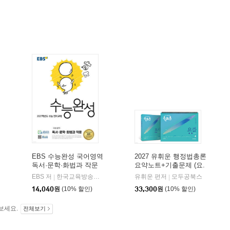
EBS 수능완성 국어영역
2027 유휘운 행정법총론
독서·문학·화법과 작문
요약노트+기출문제 (요.
(2026년)
플.)
비상교육
EBS 저
한국교육방송공사
유휘운 편저
모두공북스
|
|
|
14,040
원
(10% 할인)
33,300
원
(10% 할인)
보세요.
전체보기