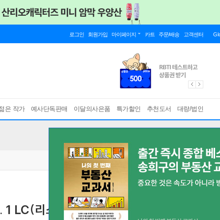
로그인
회원가입
마이페이지
카트
주문/배송
고객센터
Gl
젊은 작가
예사단독판매
이달의사은품
특가할인
추천도서
대량/법인
. 1 LC(리스닝)
TOEIC 출제기관 독점제공
[ 본책 + 해설