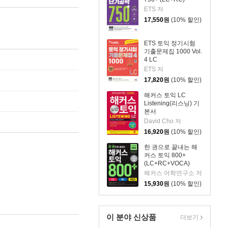
ETS 저
17,550
원
(10% 할인)
ETS 토익 정기시험
기출문제집 1000 Vol.
4 LC
ETS 저
17,820
원
(10% 할인)
해커스 토익 LC
Listening(리스닝) 기
본서
David Cho 저
16,920
원
(10% 할인)
한 권으로 끝내는 해
커스 토익 800+
(LC+RC+VOCA)
해커스 어학연구소 저
15,930
원
(10% 할인)
이 분야 신상품
더보기