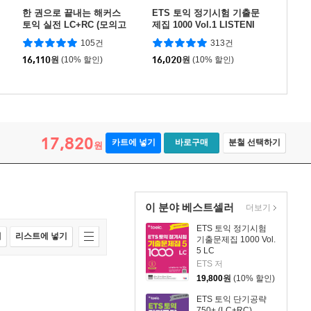
한 권으로 끝내는 해커스
ETS 토익 정기시험 기출문
토익 실전 LC+RC (모의고
제집 1000 Vol.1 LISTENI
사+해설집) 1
NG(리스닝)
105건
313건
16,110
원
(10% 할인)
16,020
원
(10% 할인)
17,820
카트에 넣기
바로구매
분철 선택하기
원
이 분야 베스트셀러
더보기
ETS 토익 정기시험
매
리스트에 넣기
기출문제집 1000 Vol.
5 LC
ETS 저
19,800
원
(10% 할인)
ETS 토익 단기공략
750+ (LC+RC)