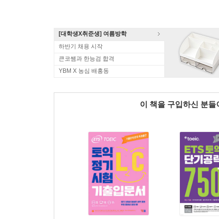
[대학생X취준생] 여름방학
하반기 채용 시작
큰코쌤과 한능검 합격
YBM X 농심 배홍동
이 책을 구입하신 분