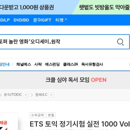
D/LP
DVD/BD
문구
/GIFT
티켓
장안내
채널예스
사락
예스펀딩
클래스24
독서유형검사
RBTI Lab
독서유형검사
크클 심야 독서 모임
OPEN
토익/TOEIC
청해/LC
소득공제
분철
ETS 토익 정기시험 실전 1000 Vol