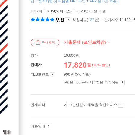
집 + 정기시험 성우 음원 MP3 파일 + APP 모바일 학습 ]
ETS
저
YBM(와이비엠)
2023년 06월 19일
9.8
회원리뷰(
127
건)
판매지수 14,130
기출문제 (포인트차감)
구매혜택
정가
19,800원
17,820
원
판매가
(10% 할인)
YES포인트
990원 (5% 적립)
5만원이상 구매 시 2천원 추가적립
결제혜택
카드/간편결제 혜택을 확인하세요
배송안내