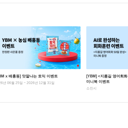
YBM x 배홍동] 맛깔나는 토익 이벤트
[YBM] <지름길 영어회화
미니북 이벤트
26년 06월 25일 ~ 2026년 12월 31일
소진시