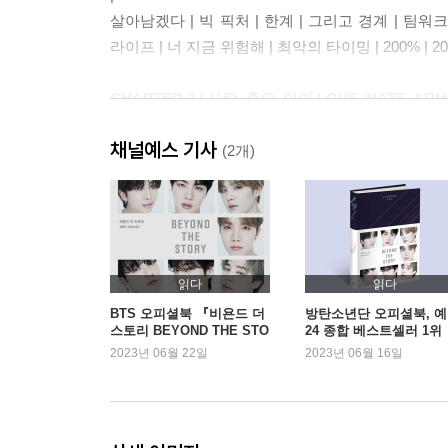
살아남겠다 | 빅 픽처 | 한계 | 그리고 경계 | 팀워크! 
라이프 | 너 지금 위험해 | 최악의 타이밍 | 200% | 2
CHAPTER 3 / 사랑, 증오, 아미 LOVE, HATE, AR
- 《화양연화 pt.1》 - 《화양연화 pt.2》 - 《화양연화
채널예스 기사
(2개)
|
Born Singer | 가내수공업 프로덕션 | 룰은 깨진다
영향 | 자체 콘텐츠의 시대 | 화양연화의 이면 | 아이돌과 
CHAPTER 4 / 인사이드 아웃 INSIDE OUT
읽다
읽다
- 《WINGS》 - 《YOU NEVER WALK ALONE》
BTS 오피셜북 『비욘드 더
방탄소년단 오피셜북, 
스토리 BEYOND THE STO
24 종합 베스트셀러 1위
RY』 종합 1위
2023년 06월 22일
2023년 06월 16일
|
친구 | 뉴 웨이브 | 콘셉트 앨범 | 일곱 드라마, 하나
CHAPTER 5 / 착륙 없는 비행 A FLIGHT THAT N