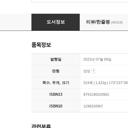
비욘드 더 스토리 BEYOND THE STORY
도서정보
리뷰/한줄평
(42/113)
품목정보
발행일
2023년 07월 09일
판형
양장
쪽수, 무게, 크기
524쪽 | 1,422g | 173*237*
ISBN13
9791198320902
ISBN10
1198320907
관련분류