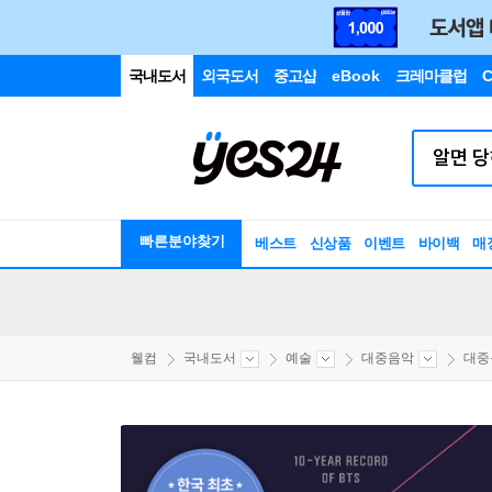
국내도서
외국도서
중고샵
eBook
크레마클럽
C
빠른분야찾기
베스트
신상품
이벤트
바이백
매
웰컴
국내도서
예술
대중음악
대중