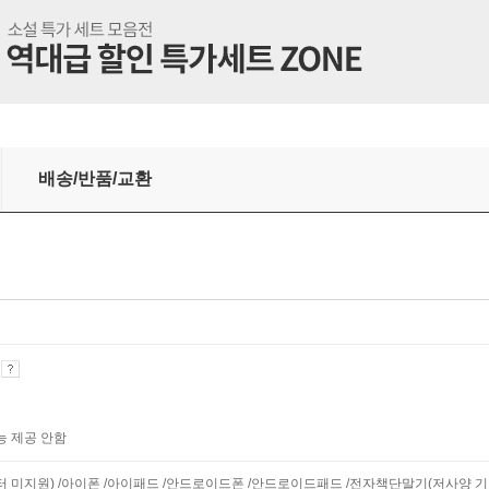
배송/반품/교환
기
능 제공 안함
니터 미지원) /아이폰 /아이패드 /안드로이드폰 /안드로이드패드 /전자책단말기(저사양 기기 