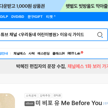
D/LP
DVD/BD
문구
/GIFT
티켓
독서유형검사
RBTI Lab
장안내
채널예스
사락
예스펀딩
클래스24
독서유형검사
박혜진 편집자의 문장 수집,
채널예스 1화 보러 가
소득공제
강력추천
EPUB
미 비포 유 Me Before You
[ E
eBook