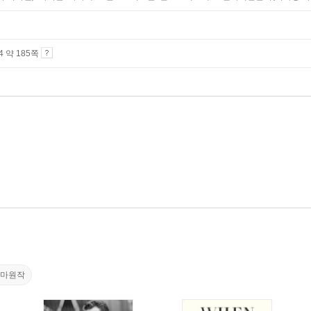
A4 약 185쪽
라마원작