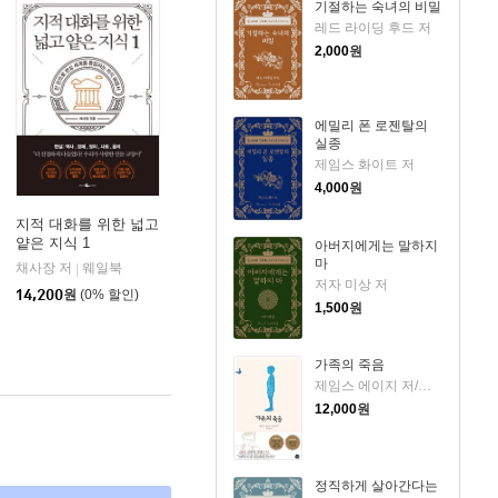
기절하는 숙녀의 비밀
레드 라이딩 후드 저
2,000
원
에밀리 폰 로젠탈의
실종
제임스 화이트 저
4,000
원
지적 대화를 위한 넓고
얕은 지식 1
아버지에게는 말하지
판
마
채사장 저
웨일북
|
저자 미상 저
14,200
원
(0% 할인)
1,500
원
가족의 죽음
제임스 에이지 저/문희경 역
12,000
원
정직하게 살아간다는