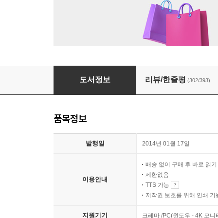
미 비포 유 Me Before You
도서정보
리뷰/한줄평
(302/393)
품목정보
발행일
2014년 01월 17일
배송 없이 구매 후 바로 읽
제한없음
이용안내
TTS 가능
저작권 보호를 위해 인쇄 기
지원기기
크레마 /PC(윈도우 - 4K 모