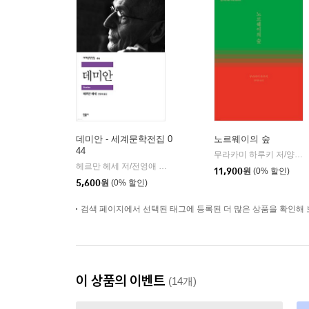
데미안 - 세계문학전집 0
노르웨이의 숲
44
무라카미 하루키 저/양억관 역
헤르만 헤세 저/전영애 역
민음사
|
11,900
원
(0% 할인)
5,600
원
(0% 할인)
검색 페이지에서 선택된 태그에 등록된 더 많은 상품을 확인해 
이 상품의 이벤트
(14개)