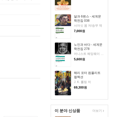
달과 6펜스 - 세계문
학전집 038
서머싯 몸 저/송무 역
7,000
원
노인과 바다 - 세계문
학전집 278
어니스트 헤밍웨이 저/김욱동 역
5,600
원
해리 포터 컴플리트
컬렉션
J. K. 롤링 저
69,300
원
이 분야 신상품
더보기