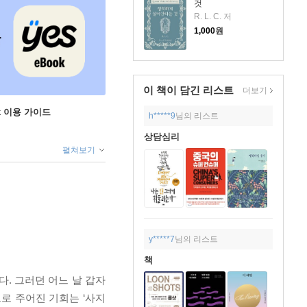
것
R. L. C. 저
1,000
원
이 책이 담긴
리스트
더보기
ok 이용 가이드
h*****9
님의 리스트
상담심리
펼쳐보기
y*****7
님의 리스트
책
다. 그러던 어느 날 갑자
로 주어진 기회는 ‘사지