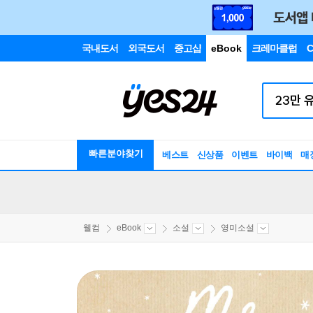
국내도서
외국도서
중고샵
eBook
크레마클럽
C
빠른분야찾기
베스트
신상품
이벤트
바이백
매
웰컴
eBook
소설
영미소설