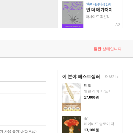
AD
절판
상태입니다.
이 분야 베스트셀러
더보기
테오
앨런 레비 저/노지양 역
17,000
원
살
데이비드 솔로이 저/송예슬 역
13,160
원
사용 불가) /PC(Mac)