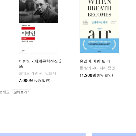
이방인 - 세계문학전집 2
숨결이 바람 될 때
66
민음사
폴 칼라니티 저/이종인 역
흐름출
|
|
알베르 카뮈 저
민음사
|
11,200
원
(0% 할인)
7,000
원
(0% 할인)
보세요.
전체보기