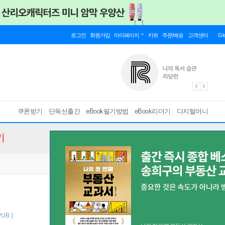
로그인
회원가입
마이페이지
카트
주문/배송
고객센터
Gl
쿠폰받기
단독선출간
eBook필기방법
eBook리더기
디지털머니
기
PUB ]