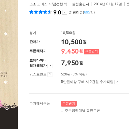
조조 모예스
저/
김선형
역
살림출판사
2014년 01월 17일
9.0
회원리뷰(
695
건)
정가
10,500원
10,500
원
판매가
9,450
원
쿠폰혜택가
쿠폰받기
크레마머니
7,950
원
최대혜택가
YES포인트
520원 (5% 적립)
5만원이상 구매 시 2천원 추가적립
추가혜택쿠폰
쿠폰받기
주문금액대별 할인쿠폰