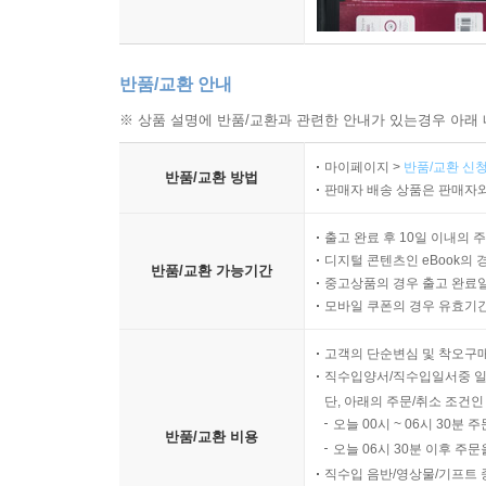
글 쓰는 일이 즐거웠다. 전업 작가의 길을 걷지 못
나만의 문법으로 세상을 재단해 독자 의 몫을 남긴
가려 쓰는 이 낱말들이 서사의 진정성은 물론 작품의
반품/교환 안내
큰 즐거움이었다는 것을 고백한다. 그 신명의 흔적
※ 상품 설명에 반품/교환과 관련한 안내가 있는경우 아래 
2023년 6월
마이페이지 >
반품/교환 신청
반품/교환 방법
춘천 금병산 자락에서
판매자 배송 상품은 판매자와
전상국
출고 완료 후 10일 이내의 
디지털 콘텐츠인 eBook의 
반품/교환 가능기간
중고상품의 경우 출고 완료일
모바일 쿠폰의 경우 유효기간(
고객의 단순변심 및 착오구
직수입양서/직수입일서중 일
단, 아래의 주문/취소 조건인
오늘 00시 ~ 06시 30분 
반품/교환 비용
오늘 06시 30분 이후 주문
직수입 음반/영상물/기프트 