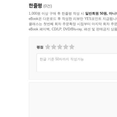
한줄평
(0건)
부재의 자국에 관한 경외 어린 천착의 방식”(조형
닭싸움을 붙이던 ‘점순’의 시점으로 그려진다. “노
1,000원 이상 구매 후 한줄평 작성 시
일반회원 50원, 마니
eBook은 다운로드 후 작성한 리뷰만 YES포인트 지급됩니
것이라며 「동백꽃」 이후를 자연스럽게 그려나간다
클래스는 첫번째 회차 주문확정 시점부터 마지막 회차 주문
마음을 표한다. “우리 도망갈래?” 「봄봄하다―「
eBook 페이백, CD/LP, DVD/Blu-ray, 패션 및 판매금
데릴사위라며 머슴처럼 부리기만 하고 정작 점순과
「가을하다―「소나기」 오마주」에서는 중학생이 
그리워하는 마음을 담았다. 죽음 이후에도 늘 현수
평점
한글 기준 50자까지 작성가능
「오래된 나무는 나무가 아니다」부터 이어지는 작품
「오래된 나무는 나무가 아니다」의 주인공 ‘나’는
멀미 탓에 탈것 없이 걷고 또 걷다 산속에 당도한다
한다. 「집을 떠나 집에 가다」의 ‘나’는 ‘유인수’
부재의 흔적을 찾아다닌다. 산속에서 여러 사람의 
문학평론가의 말처럼 “떠남에 대해 의미 부여하고
잃어 학교폭력에 시달리던 동창이 노인이 된 후 동
우리 집”이라는 공간에서 출발한다. ‘로즈 박’은 
취잿거리를 제공한다. 하지만 자극적인 오보를 쓰고