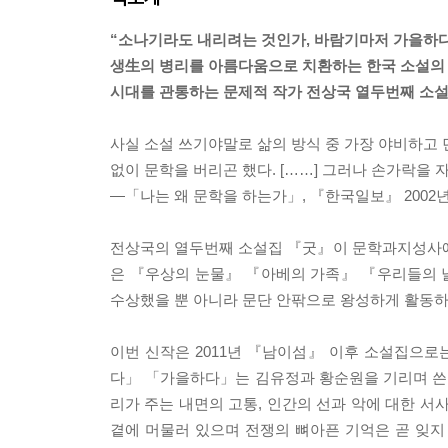
“소나기라도 내리려는 것인가, 바람기마저 가을하
생生의 병리를 아름다움으로 치환하는 한국 소설의
시대를 관통하는 문제적 작가 전상국 열두번째 소설
사실 소설 쓰기야말로 삶의 방식 중 가장 야비하고 
없이 문학을 버리곤 했다. [……] 그러나 손가락을
―「나는 왜 문학을 하는가」, 『한국일보』 2002년 
전상국의 열두번째 소설집 『굿』이 문학과지성사에서 
은 『우상의 눈물』 『아베의 가족』 『우리들의 
수상했을 뿐 아니라 문단 안팎으로 왕성하게 활동하
이번 신작은 2011년 『남이섬』 이후 소설집으로는
다」 「가을하다」는 김유정과 황순원을 기리며 쓴 
리가 주는 내면의 고통, 인간의 선과 악에 대한 서
곁에 머물러 있으며 전쟁의 뼈아픈 기억은 곧 잊지