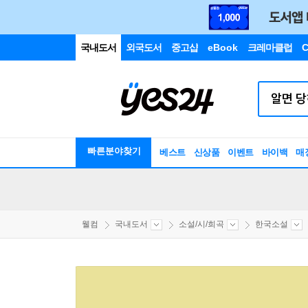
국내도서
외국도서
중고샵
eBook
크레마클럽
C
빠른분야찾기
베스트
신상품
이벤트
바이백
매
웰컴
국내도서
소설/시/희곡
한국소설