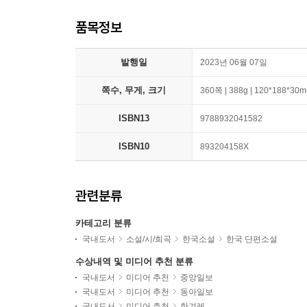
품목정보
발행일
2023년 06월 07일
쪽수, 무게, 크기
360쪽 | 388g | 120*188*30
ISBN13
9788932041582
ISBN10
893204158X
관련분류
카테고리 분류
국내도서
소설/시/희곡
한국소설
한국 단편소설
수상내역 및 미디어 추천 분류
국내도서
미디어 추천
중앙일보
국내도서
미디어 추천
동아일보
국내도서
미디어 추천
한겨레