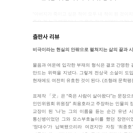
“아버지가 죽이고 싶은 적이 모두 내 적이 된 것이지
죽은 건 누구 때문이냐, 그 원술 갚고 싶었다 그겁니
깁니다. 혼자 밥을 먹다가도 숟가락을 집어 던지곤 
출판사 리뷰
---「저녁노을」중에서
비극이라는 현실의 안팎으로 펼쳐지는 삶의 끝과 
증조부가 그 나무 곁에 집을 짓고 산 뒤 삼대째 조
그 암자에 살던 보살이 수타사 앞마당 고목 느티나무
물음과 여운에 입각한 부재의 형식은 결코 간명한
는 조롱골 아랫말 사람들이 그 느티나무 아래에서 
만드는 위력을 지녔다. 그렇게 전상국 소설이 도
“예가 그렇게 좋수?”
현재에도 여전히 유효한 것이 된다. (조형래 문학평
나무 아래 오래 머무는 정을 향한 집주인의 물음에 
“너무 좋아요.”
표제작 「굿」은 “죽은 사람이 살아왔다”는 문장으로
“그리 좋으면 이 땅 사서 새 집 짓구 사시우.”
인민위원회 위원장” 최용호라고 주장하는 인물의 정
---「조롱골 우리 집 여인들」중에서
교장이 된 ‘나’는 그의 이름을 듣는 순간 유년 
통신병이었던 그와 모스부호놀이를 했던 장면이었다
이쯤 되면 67년 전 죽은 최용호가 살아온 것이 분
‘정대수’가 납북됐으리라 여겼지만 자칭 ‘최종
혼란스럽다. 뒤죽박죽인, 내 어린 시절 기억 속의 