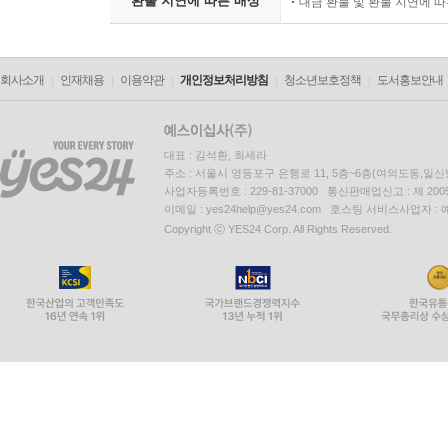
환불 지연에 따른 배상
대금 환불 및 환불 지연에 
회사소개
인재채용
이용약관
개인정보처리방침
청소년보호정책
도서홍보안내
대표 : 김석환, 최세라
주소 : 서울시 영등포구 은행로 11, 5층~6층(여의도동,일신
사업자등록번호 : 229-81-37000 통신판매업신고 : 제 200
이메일 : yes24help@yes24.com 호스팅 서비스사업자 :
Copyright ⓒ YES24 Corp. All Rights Reserved.