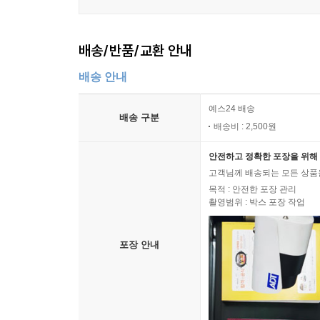
각 작품 속 인물들은 마치 어제의 일처럼 또렷하
배송/반품/교환 안내
고민해봐야 한다는 전언이 묵직하게 다가온다. 기억하
배송 안내
작가의 말
예스24 배송
배송 구분
모두를 내려놓아야 할 나이에 잔불 살리듯 공을 들인
배송비 : 2,500원
안전하고 정확한 포장을 위해 
앞쪽 세 편의 짧은 소설은 영원한 청년 작가 김유
고객님께 배송되는 모든 상품을
열정을 다했다는 자부쯤으로 읽히지 않을까 싶다.
목적 : 안전한 포장 관리
촬영범위 : 박스 포장 작업
「오래된 나무는 나무가 아니다」와 「집을 떠나 
죽음에 대한 실존성 더듬기와 맥 을 같이한다.
포장 안내
중편 「굿」과 그 앞에 묶인 세 편의 단편은 19
오늘까지도 불신과 증오의 천형을 사는 사람들의 절