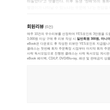
떠돌았다”고 덧붙인다. 이후 동생 ‘정배’와의 
짐이다. 쓰쓰단 단쓰쓰, 정대수 일등병이 벗겨진 신
빨갱이가 나타날 수 있느냐는 우문에 ‘나’는 현답을 내
린다. 나는 눈을 뜬 채 꿈을 꾼다.
이 작품은 좌나 우로 나뉘는 정치적 이념 없이, 
---「굿」중에서
회원리뷰
감싸 안는다. 부귀리 사람들의 아픈 기억을 억지로 
(0건)
수밖에 없었던 시대에 관한 해원(解?)의 제의를 
매주 10건의 우수리뷰를 선정하여 YES포인트 3만원을 드
3,000원 이상 구매 후 리뷰 작성 시
일반회원 300원, 마니아
선친들의 묘를 이장하는 행사가 거행된다. 이때 치러
eBook은 다운로드 후 작성한 리뷰만 YES포인트 지급됩니
‘good’을 함축하고 있다. 이 세 가지 의미를 정교
클래스는 첫번째 회차 주문확정 시점부터 마지막 회차 주문
아이고 됴타.”
사락 독서모임으로 진행된 클래스는 사락 독서모임 게시판
eBook 페이백, CD/LP, DVD/Blu-ray, 패션 및 판매금
부재의 흔적이 남긴 상처와 고통을
예측 바깥으로 전복시키는 힘
아무튼 난 춘배 걔 상판때기만 쳐다봐두 되우 좋다
거다. 그건 울 아부지가 나 시집갈 때 됐단 얘길 
―「동백꽃」 오마주」」)
한편 이 책에서 작가는 김유정과 황순원의 대표작