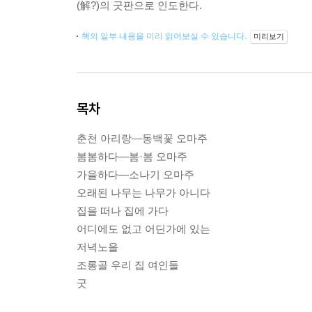
(解?)의 굿판으로 인도한다.
책의 일부 내용을 미리 읽어보실 수 있습니다.
미리보기
목차
춘천 아리랑―동백꽃 오마주
봄봄하다―봄·봄 오마주
가을하다―소나기 오마주
오래된 나무는 나무가 아니다
집을 떠나 집에 가다
어디에도 없고 어딘가에 있는
저녁노을
조롱골 우리 집 여인들
굿