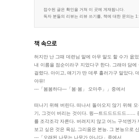
접수된 글은 확인을 거쳐 이 곳에 게재됩니다.
독자 분들의 리뷰는 리뷰 쓰기를, 책에 대한 문의는 1:
책 속으로
허지만 난 그때 데련님 말에 아무 말도 할 수가 웂
내 이름을 점순이라구 지었다구 한다. 그래야 담에 
걸렸다. 아이고, 얘기가 딴 데루 흘러가구 말았다. 
야유!
---「봄봄하다―「봄·봄」 오마주」」중에서
떠나기 위해 버린다. 떠나서 돌아오지 않기 위해 모
기, 그것이 버리는 것이다. 윙―트드드드드드…… 종
를 조각조각 자른다. 버려지지 않고 어느 구석엔가 
보고 싶은 것은 욕심, 그리움은 본능. 그 본능으로 
---「오래된 나무는 나무가 아니다」중에서