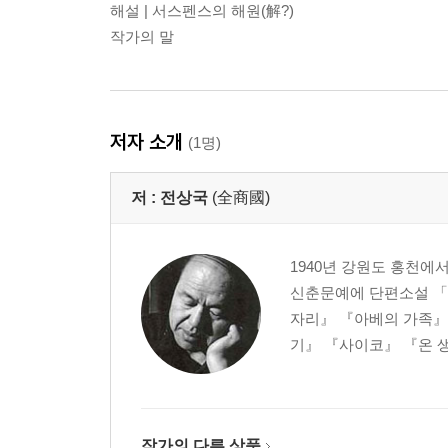
해설 | 서스펜스의 해원(解?)
작가의 말
저자 소개
(1명)
저 :
전상국
(全商國)
1940년 강원도 홍천에
신춘문예에 단편소설 「
자리』 『아베의 가족』
기』 『사이코』 『온 
작가의 다른 상품